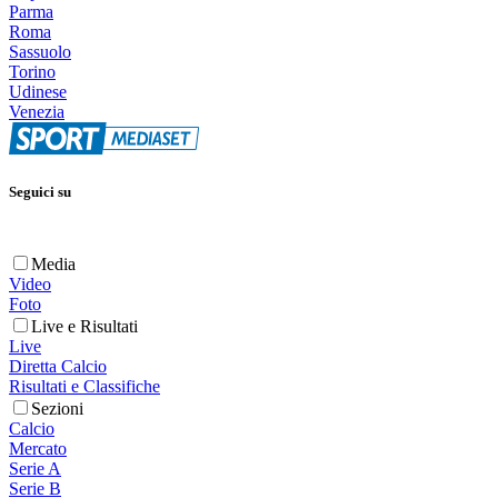
Parma
Roma
Sassuolo
Torino
Udinese
Venezia
Seguici su
Media
Video
Foto
Live e Risultati
Live
Diretta Calcio
Risultati e Classifiche
Sezioni
Calcio
Mercato
Serie A
Serie B