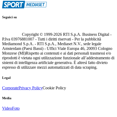
Seguici su
Copyright © 1999-
2026
RTI S.p.A. Business Digital -
P.Iva 03976881007 - Tutti i diritti riservati - Per la pubblicità
Mediamond S.p.A. - RTI S.p.A., Mediaset N.V., sede legale
Amsterdam (Paesi Bassi) - Uffici Viale Europa 46, 20093 Cologno
Monzese (MI)
Rispetto ai contenuti e ai dati personali trasmessi e/o
riprodotti è vietata ogni utilizzazione funzionale all’addestramento di
sistemi di intelligenza artificiale generativa. È altresì fatto divieto
espresso di utilizzare mezzi automatizzati di data scraping.
Legal
Corporate
Privacy Policy
Cookie Policy
Media
Video
Foto