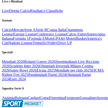
Live e Risultati
Live
Diretta Calcio
Risultati e Classifiche
Sezioni
Calcio
Mercato
Serie A
Serie B
Coppa Italia
Champions
League
Europa League
Conference League
Calcio Estero
Supercoppa
Italiana
Formula 1
Formula E
MotoGP
Altri Motori
Basket
America's
Cup
Nations League
Tennis
Sci
Volley
Drive UP
Speciali
Mondiali 2026
Roland Garros 2026
Sportmediaset Live Riccione
2026
Scudetto Inter 2026
Olimpiadi Invernali Milano Cortina
2026
Super Bowl 2026
Eicma 2025
Mondiale per club 2025
EICMA
Riding Fest 2025
Paralimpiadi Parigi 2024
Olimpiadi Parigi
2024
Euro 2024
Squadra Serie A
Atalanta
Bologna
Cagliari
Como
Fiorentina
Frosinone
Genoa
Inter
Juvent