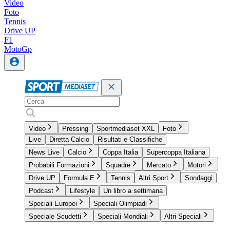
Video
Foto
Tennis
Drive UP
F1
MotoGp
Video
Pressing
Sportmediaset XXL
Foto
Live
Diretta Calcio
Risultati e Classifiche
News Live
Calcio
Coppa Italia
Supercoppa Italiana
Probabili Formazioni
Squadre
Mercato
Motori
Drive UP
Formula E
Tennis
Altri Sport
Sondaggi
Podcast
Lifestyle
Un libro a settimana
Speciali Europei
Speciali Olimpiadi
Speciale Scudetti
Speciali Mondiali
Altri Speciali