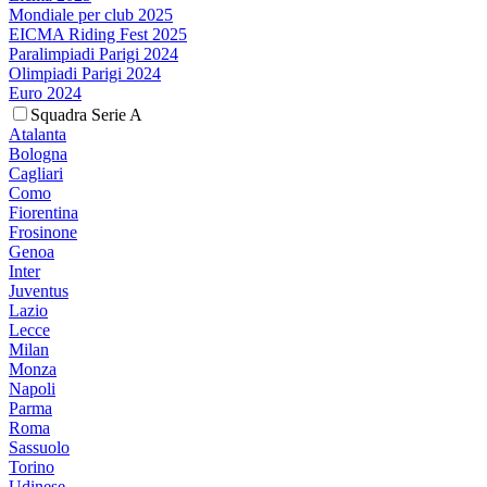
Mondiale per club 2025
EICMA Riding Fest 2025
Paralimpiadi Parigi 2024
Olimpiadi Parigi 2024
Euro 2024
Squadra Serie A
Atalanta
Bologna
Cagliari
Como
Fiorentina
Frosinone
Genoa
Inter
Juventus
Lazio
Lecce
Milan
Monza
Napoli
Parma
Roma
Sassuolo
Torino
Udinese