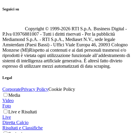
Seguici su
Copyright © 1999-
2026
RTI S.p.A. Business Digital -
P.Iva 03976881007 - Tutti i diritti riservati - Per la pubblicità
Mediamond S.p.A. - RTI S.p.A., Mediaset N.V., sede legale
Amsterdam (Paesi Bassi) - Uffici Viale Europa 46, 20093 Cologno
Monzese (MI)
Rispetto ai contenuti e ai dati personali trasmessi e/o
riprodotti è vietata ogni utilizzazione funzionale all’addestramento di
sistemi di intelligenza artificiale generativa. È altresì fatto divieto
espresso di utilizzare mezzi automatizzati di data scraping.
Legal
Corporate
Privacy Policy
Cookie Policy
Media
Video
Foto
Live e Risultati
Live
Diretta Calcio
Risultati e Classifiche