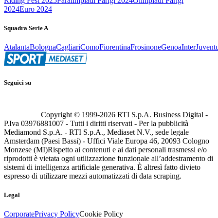
Riding Fest 2025
Paralimpiadi Parigi 2024
Olimpiadi Parigi
2024
Euro 2024
Squadra Serie A
Atalanta
Bologna
Cagliari
Como
Fiorentina
Frosinone
Genoa
Inter
Juvent
Seguici su
Copyright © 1999-
2026
RTI S.p.A. Business Digital -
P.Iva 03976881007 - Tutti i diritti riservati - Per la pubblicità
Mediamond S.p.A. - RTI S.p.A., Mediaset N.V., sede legale
Amsterdam (Paesi Bassi) - Uffici Viale Europa 46, 20093 Cologno
Monzese (MI)
Rispetto ai contenuti e ai dati personali trasmessi e/o
riprodotti è vietata ogni utilizzazione funzionale all’addestramento di
sistemi di intelligenza artificiale generativa. È altresì fatto divieto
espresso di utilizzare mezzi automatizzati di data scraping.
Legal
Corporate
Privacy Policy
Cookie Policy