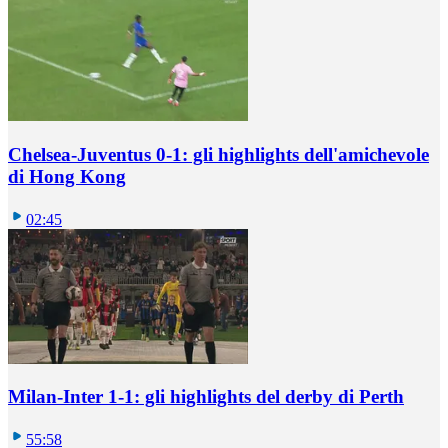
Chelsea-Juventus 0-1: gli highlights dell'amichevole
di Hong Kong
02:45
Milan-Inter 1-1: gli highlights del derby di Perth
55:58