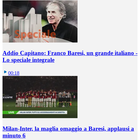
Addio Capitano: Franco Baresi, un grande italiano -
Lo speciale integrale
00:18
Milan-Inter, la maglia omaggio a Baresi, applausi a
minuto 6