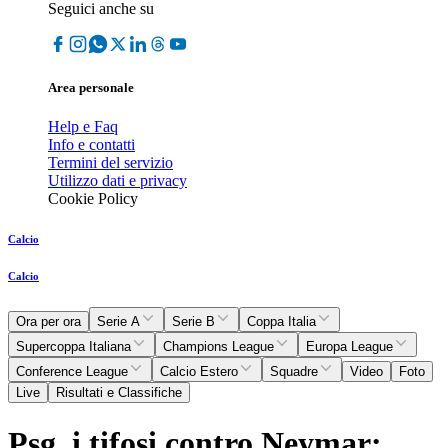
Seguici anche su
Area personale
Help e Faq
Info e contatti
Termini del servizio
Utilizzo dati e privacy
Cookie Policy
Calcio
Calcio
Ora per ora
Serie A
Serie B
Coppa Italia
Supercoppa Italiana
Champions League
Europa League
Conference League
Calcio Estero
Squadre
Video
Foto
Live
Risultati e Classifiche
Psg, i tifosi contro Neymar: