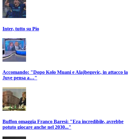
Inter, tutto su Pio
Accomando: "Dopo Kolo Muani e Alajbegovic, in attacco la
Juve pensa a…"
Buffon omaggia Franco Baresi: "Era incredibile, avrebbe
potuto giocare anche nel 2030..."