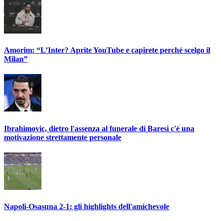
Amorim: “L’Inter? Aprite YouTube e capirete perché scelgo il
Milan”
Ibrahimovic, dietro l'assenza al funerale di Baresi c'è una
motivazione strettamente personale
Napoli-Osasuna 2-1: gli highlights dell'amichevole