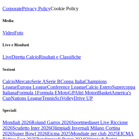
Corporate
Privacy Policy
Cookie Policy
Media
Video
Foto
Live e Risultati
Live
Diretta Calcio
Risultati e Classifiche
Sezioni
Calcio
Mercato
Serie A
Serie B
Coppa Italia
Champions
League
Europa League
Conference League
Calcio Estero
Supercoppa
Italiana
Formula 1
Formula E
MotoGP
Altri Motori
Basket
America's
Cup
Nations League
Tennis
Sci
Volley
Drive UP
Speciali
Mondiali 2026
Roland Garros 2026
Sportmediaset Live Riccione
2026
Scudetto Inter 2026
Olimpiadi Invernali Milano Cortina
2026
Super Bowl 2026
Eicma 2025
Mondiale per club 2025
EICMA