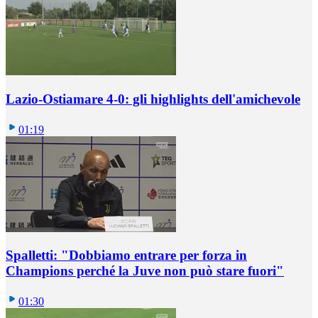
Lazio-Ostiamare 4-0: gli highlights dell'amichevole
01:19
Spalletti: "Dobbiamo entrare per forza in
Champions perché la Juve non può stare fuori"
01:30