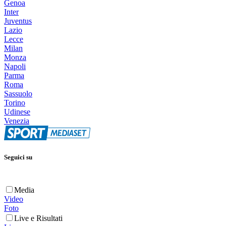
Genoa
Inter
Juventus
Lazio
Lecce
Milan
Monza
Napoli
Parma
Roma
Sassuolo
Torino
Udinese
Venezia
Seguici su
Media
Video
Foto
Live e Risultati