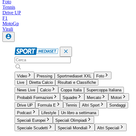
Foto
Tennis
Drive UP
F1
MotoGp
Virali
Video
Pressing
Sportmediaset XXL
Foto
Live
Diretta Calcio
Risultati e Classifiche
News Live
Calcio
Coppa Italia
Supercoppa Italiana
Probabili Formazioni
Squadre
Mercato
Motori
Drive UP
Formula E
Tennis
Altri Sport
Sondaggi
Podcast
Lifestyle
Un libro a settimana
Speciali Europei
Speciali Olimpiadi
Speciale Scudetti
Speciali Mondiali
Altri Speciali