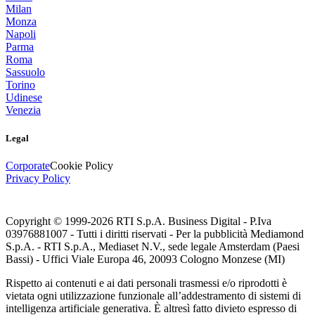
Milan
Monza
Napoli
Parma
Roma
Sassuolo
Torino
Udinese
Venezia
Legal
Corporate
Cookie Policy
Privacy Policy
Copyright © 1999-
2026
RTI S.p.A. Business Digital - P.Iva
03976881007 - Tutti i diritti riservati - Per la pubblicità Mediamond
S.p.A. - RTI S.p.A., Mediaset N.V., sede legale Amsterdam (Paesi
Bassi) - Uffici Viale Europa 46, 20093 Cologno Monzese (MI)
Rispetto ai contenuti e ai dati personali trasmessi e/o riprodotti è
vietata ogni utilizzazione funzionale all’addestramento di sistemi di
intelligenza artificiale generativa. È altresì fatto divieto espresso di