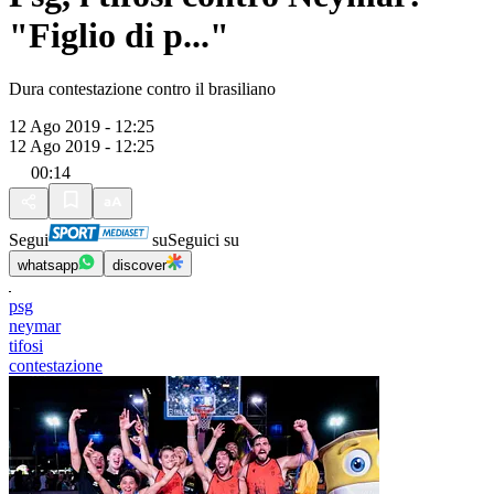
"Figlio di p..."
Dura contestazione contro il brasiliano
12 Ago 2019 - 12:25
12 Ago 2019 - 12:25
00:14
Segui
su
Seguici su
whatsapp
discover
psg
neymar
tifosi
contestazione