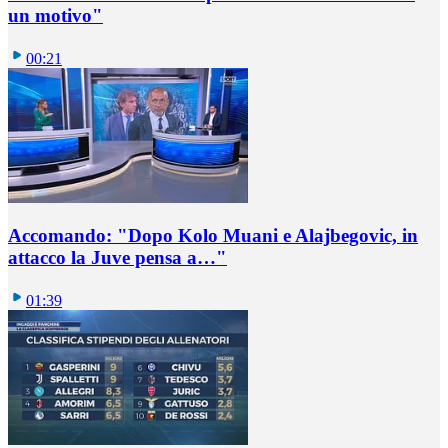
un motivo"
00:21
Accomando: "Dopo Kolo Muani e Alajbegovic, in
attacco la Juve pensa a…"
01:39