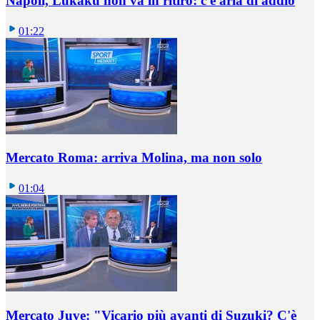
Napoli, Lukaku non va in ritiro: c'è aria di addio
01:22
Mercato Roma: arriva Molina, ma non solo
01:04
Mercato Juve: "Vicario più avanti di Suzuki? C'è