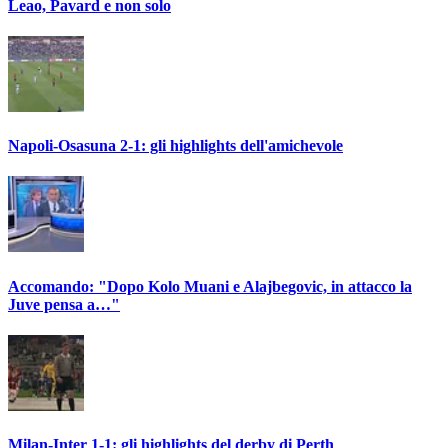
Leao, Pavard e non solo
Napoli-Osasuna 2-1: gli highlights dell'amichevole
Accomando: "Dopo Kolo Muani e Alajbegovic, in attacco la
Juve pensa a…"
Milan-Inter 1-1: gli highlights del derby di Perth