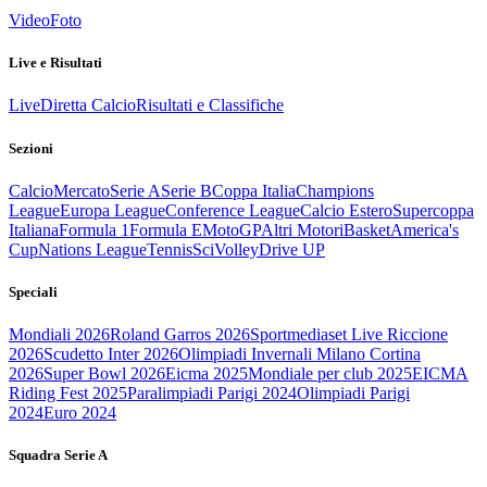
Video
Foto
Live e Risultati
Live
Diretta Calcio
Risultati e Classifiche
Sezioni
Calcio
Mercato
Serie A
Serie B
Coppa Italia
Champions
League
Europa League
Conference League
Calcio Estero
Supercoppa
Italiana
Formula 1
Formula E
MotoGP
Altri Motori
Basket
America's
Cup
Nations League
Tennis
Sci
Volley
Drive UP
Speciali
Mondiali 2026
Roland Garros 2026
Sportmediaset Live Riccione
2026
Scudetto Inter 2026
Olimpiadi Invernali Milano Cortina
2026
Super Bowl 2026
Eicma 2025
Mondiale per club 2025
EICMA
Riding Fest 2025
Paralimpiadi Parigi 2024
Olimpiadi Parigi
2024
Euro 2024
Squadra Serie A