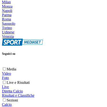
Milan
Monza
Napoli
Parma
Roma
Sassuolo
Torino
Udinese
Venezia
Seguici su
Media
Video
Foto
Live e Risultati
Live
Diretta Calcio
Risultati e Classifiche
Sezioni
Calcio