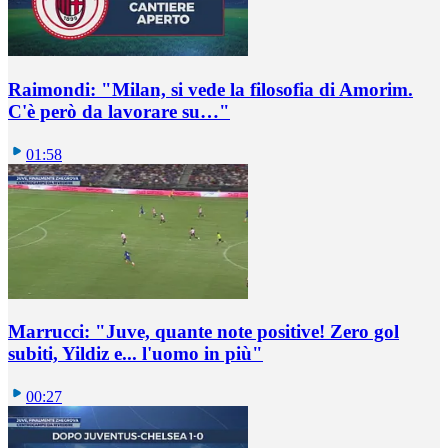
Raimondi: "Milan, si vede la filosofia di Amorim.
C'è però da lavorare su…"
01:58
Marrucci: "Juve, quante note positive! Zero gol
subiti, Yildiz e... l'uomo in più"
00:27