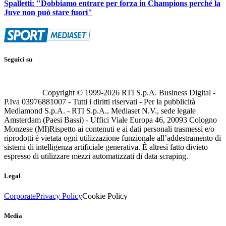
Spalletti: "Dobbiamo entrare per forza in Champions perché la
Juve non può stare fuori"
Seguici su
Copyright © 1999-
2026
RTI S.p.A. Business Digital -
P.Iva 03976881007 - Tutti i diritti riservati - Per la pubblicità
Mediamond S.p.A. - RTI S.p.A., Mediaset N.V., sede legale
Amsterdam (Paesi Bassi) - Uffici Viale Europa 46, 20093 Cologno
Monzese (MI)
Rispetto ai contenuti e ai dati personali trasmessi e/o
riprodotti è vietata ogni utilizzazione funzionale all’addestramento di
sistemi di intelligenza artificiale generativa. È altresì fatto divieto
espresso di utilizzare mezzi automatizzati di data scraping.
Legal
Corporate
Privacy Policy
Cookie Policy
Media