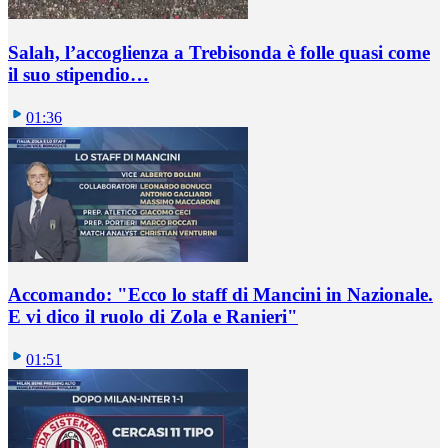
Salah, l’accoglienza a Trebisonda è folle quasi come
il suo stipendio…
01:36
Accomando: "Ecco lo staff di Mancini in Nazionale.
E vi dico il ruolo di Zola e Ranieri"
01:51