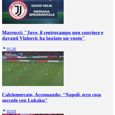
Marrucci: "Juve, il centrocampo non convince e
davanti Vlahovic ha lasciato un vuoto"
01:26
Calciomercato, Accomando: "Napoli, ecco cosa
succede con Lukaku"
02:03