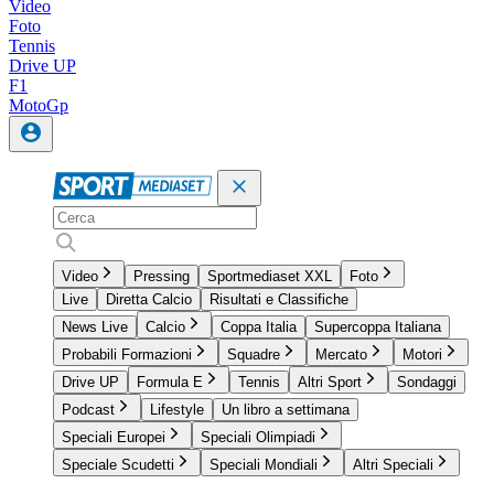
Video
Foto
Tennis
Drive UP
F1
MotoGp
Video
Pressing
Sportmediaset XXL
Foto
Live
Diretta Calcio
Risultati e Classifiche
News Live
Calcio
Coppa Italia
Supercoppa Italiana
Probabili Formazioni
Squadre
Mercato
Motori
Drive UP
Formula E
Tennis
Altri Sport
Sondaggi
Podcast
Lifestyle
Un libro a settimana
Speciali Europei
Speciali Olimpiadi
Speciale Scudetti
Speciali Mondiali
Altri Speciali