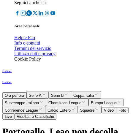
Seguici anche su
Area personale
Help e Faq
Info e contatti
Termini del servizio
Utilizzo dati e privacy
Cookie Policy
Calcio
Calcio
Ora per ora
Serie A
Serie B
Coppa Italia
Supercoppa Italiana
Champions League
Europa League
Conference League
Calcio Estero
Squadre
Video
Foto
Live
Risultati e Classifiche
Portogallo, Leao non decolla