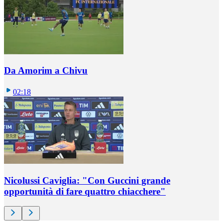
Da Amorim a Chivu
02:18
Nicolussi Caviglia: "Con Guccini grande
opportunità di fare quattro chiacchere"