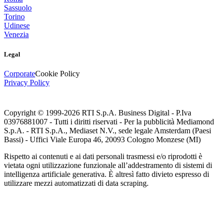
Sassuolo
Torino
Udinese
Venezia
Legal
Corporate
Cookie Policy
Privacy Policy
Copyright © 1999-
2026
RTI S.p.A. Business Digital - P.Iva
03976881007 - Tutti i diritti riservati - Per la pubblicità Mediamond
S.p.A. - RTI S.p.A., Mediaset N.V., sede legale Amsterdam (Paesi
Bassi) - Uffici Viale Europa 46, 20093 Cologno Monzese (MI)
Rispetto ai contenuti e ai dati personali trasmessi e/o riprodotti è
vietata ogni utilizzazione funzionale all’addestramento di sistemi di
intelligenza artificiale generativa. È altresì fatto divieto espresso di
utilizzare mezzi automatizzati di data scraping.