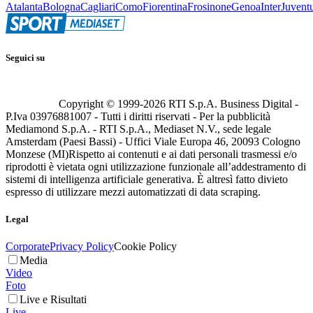
Atalanta
Bologna
Cagliari
Como
Fiorentina
Frosinone
Genoa
Inter
Juvent
Seguici su
Copyright © 1999-
2026
RTI S.p.A. Business Digital -
P.Iva 03976881007 - Tutti i diritti riservati - Per la pubblicità
Mediamond S.p.A. - RTI S.p.A., Mediaset N.V., sede legale
Amsterdam (Paesi Bassi) - Uffici Viale Europa 46, 20093 Cologno
Monzese (MI)
Rispetto ai contenuti e ai dati personali trasmessi e/o
riprodotti è vietata ogni utilizzazione funzionale all’addestramento di
sistemi di intelligenza artificiale generativa. È altresì fatto divieto
espresso di utilizzare mezzi automatizzati di data scraping.
Legal
Corporate
Privacy Policy
Cookie Policy
Media
Video
Foto
Live e Risultati
Live