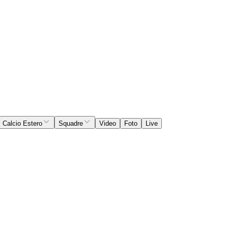
Calcio Estero
Squadre
Video
Foto
Live