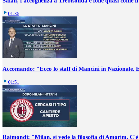
Salah, l’accoglienza a Trebisonda è folle quasi come i
01:36
Accomando: "Ecco lo staff di Mancini in Nazionale. E 
01:51
Raimondi: "Milan, si vede la filosofia di Amorim. C'