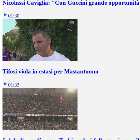
Nicolussi Caviglia: "Con Guccini grande opportunità 
01:30
Tifosi viola in estasi per Mastantuono
01:33