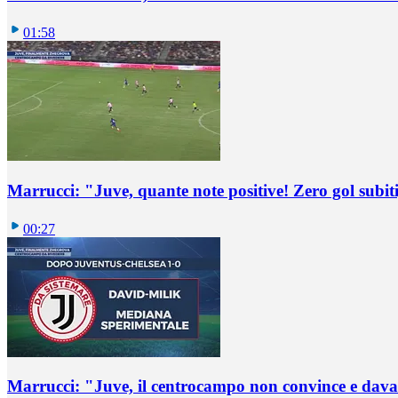
01:58
Marrucci: "Juve, quante note positive! Zero gol subiti,
00:27
Marrucci: "Juve, il centrocampo non convince e dava