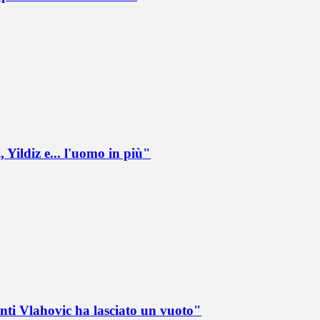
 Yildiz e... l'uomo in più"
nti Vlahovic ha lasciato un vuoto"