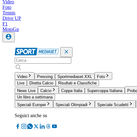
Video
Foto
Tennis
Drive UP
F1
MotoGp
Video
Pressing
Sportmediaset XXL
Foto
Live
Diretta Calcio
Risultati e Classifiche
News Live
Calcio
Coppa Italia
Supercoppa Italiana
Proba
Un libro a settimana
Speciali Europei
Speciali Olimpiadi
Speciale Scudetti
Seguici anche su