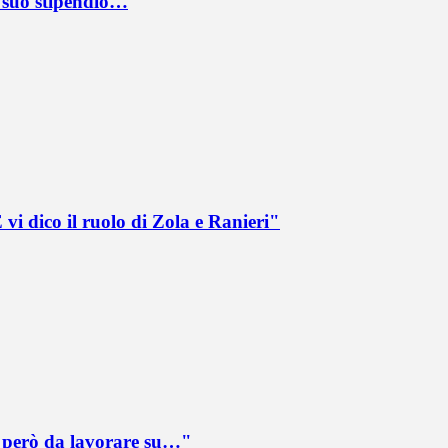
l suo stipendio…
vi dico il ruolo di Zola e Ranieri"
è però da lavorare su…"