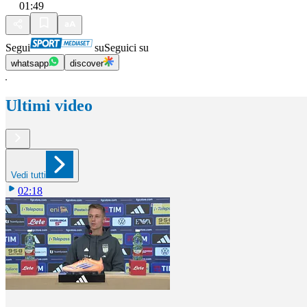
01:49
Segui
su
Seguici su
whatsapp
discover
Ultimi video
Vedi tutti
02:18