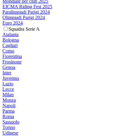
Mondiale per club 2025
EICMA Riding Fest 2025
Paralimpiadi Parigi 2024
Olimpiadi Parigi 2024
Euro 2024
Squadra Serie A
Atalanta
Bologna
Cagliari
Como
Fiorentina
Frosinone
Genoa
Inter
Juventus
Lazio
Lecce
Milan
Monza
Napoli
Parma
Roma
Sassuolo
Torino
Udinese