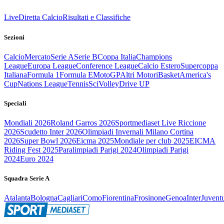
Live
Diretta Calcio
Risultati e Classifiche
Sezioni
Calcio
Mercato
Serie A
Serie B
Coppa Italia
Champions
League
Europa League
Conference League
Calcio Estero
Supercoppa
Italiana
Formula 1
Formula E
MotoGP
Altri Motori
Basket
America's
Cup
Nations League
Tennis
Sci
Volley
Drive UP
Speciali
Mondiali 2026
Roland Garros 2026
Sportmediaset Live Riccione
2026
Scudetto Inter 2026
Olimpiadi Invernali Milano Cortina
2026
Super Bowl 2026
Eicma 2025
Mondiale per club 2025
EICMA
Riding Fest 2025
Paralimpiadi Parigi 2024
Olimpiadi Parigi
2024
Euro 2024
Squadra Serie A
Atalanta
Bologna
Cagliari
Como
Fiorentina
Frosinone
Genoa
Inter
Juvent