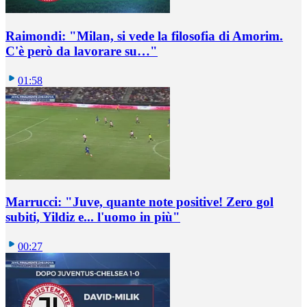
Raimondi: "Milan, si vede la filosofia di Amorim.
C'è però da lavorare su…"
01:58
Marrucci: "Juve, quante note positive! Zero gol
subiti, Yildiz e... l'uomo in più"
00:27