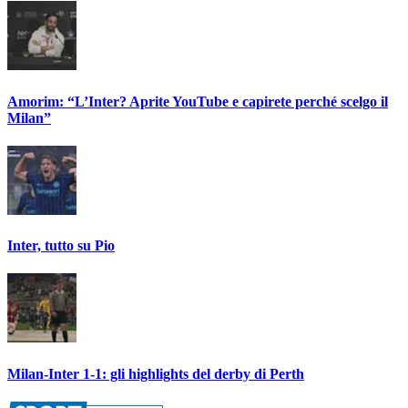
Amorim: “L’Inter? Aprite YouTube e capirete perché scelgo il
Milan”
Inter, tutto su Pio
Milan-Inter 1-1: gli highlights del derby di Perth