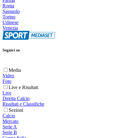
Parma
Roma
Sassuolo
Torino
Udinese
Venezia
Seguici su
Media
Video
Foto
Live e Risultati
Live
Diretta Calcio
Risultati e Classifiche
Sezioni
Calcio
Mercato
Serie A
Serie B
Coppa Italia