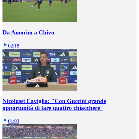
Da Amorim a Chivu
02:18
Nicolussi Caviglia: "Con Guccini grande
opportunità di fare quattro chiacchere"
01:03