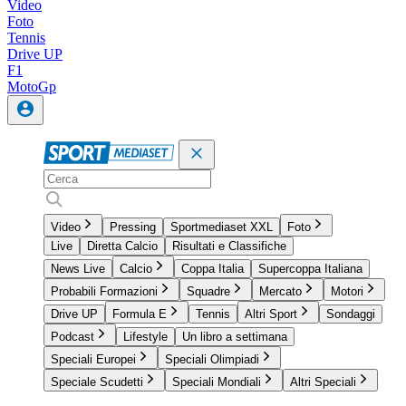
Video
Foto
Tennis
Drive UP
F1
MotoGp
Video
Pressing
Sportmediaset XXL
Foto
Live
Diretta Calcio
Risultati e Classifiche
News Live
Calcio
Coppa Italia
Supercoppa Italiana
Probabili Formazioni
Squadre
Mercato
Motori
Drive UP
Formula E
Tennis
Altri Sport
Sondaggi
Podcast
Lifestyle
Un libro a settimana
Speciali Europei
Speciali Olimpiadi
Speciale Scudetti
Speciali Mondiali
Altri Speciali