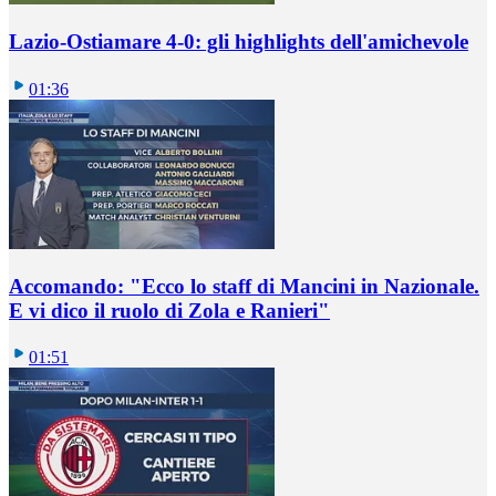
Lazio-Ostiamare 4-0: gli highlights dell'amichevole
01:36
Accomando: "Ecco lo staff di Mancini in Nazionale.
E vi dico il ruolo di Zola e Ranieri"
01:51