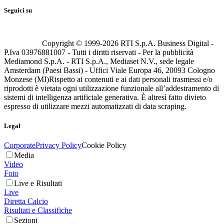
Seguici su
Copyright © 1999-
2026
RTI S.p.A. Business Digital -
P.Iva 03976881007 - Tutti i diritti riservati - Per la pubblicità
Mediamond S.p.A. - RTI S.p.A., Mediaset N.V., sede legale
Amsterdam (Paesi Bassi) - Uffici Viale Europa 46, 20093 Cologno
Monzese (MI)
Rispetto ai contenuti e ai dati personali trasmessi e/o
riprodotti è vietata ogni utilizzazione funzionale all’addestramento di
sistemi di intelligenza artificiale generativa. È altresì fatto divieto
espresso di utilizzare mezzi automatizzati di data scraping.
Legal
Corporate
Privacy Policy
Cookie Policy
Media
Video
Foto
Live e Risultati
Live
Diretta Calcio
Risultati e Classifiche
Sezioni