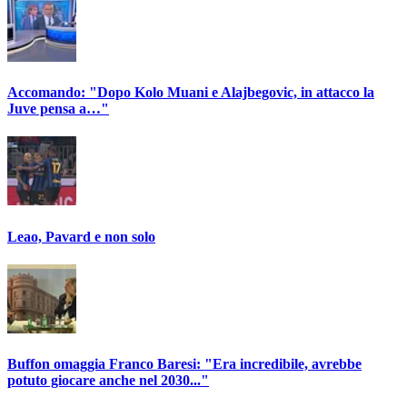
Accomando: "Dopo Kolo Muani e Alajbegovic, in attacco la
Juve pensa a…"
Leao, Pavard e non solo
Buffon omaggia Franco Baresi: "Era incredibile, avrebbe
potuto giocare anche nel 2030..."