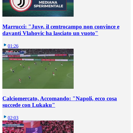
Marrucci: "Juve, il centrocampo non convince e
davanti Vlahovic ha lasciato un vuoto"
01:26
Calciomercato, Accomando: "Napoli, ecco cosa
succede con Lukaku"
02:03