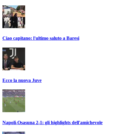
Ciao capitano: l'ultimo saluto a Baresi
Ecco la nuova Juve
Napoli-Osasuna 2-1: gli highlights dell'amichevole