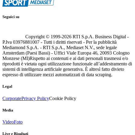
Seguici su
Copyright © 1999-
2026
RTI S.p.A. Business Digital -
P.Iva 03976881007 - Tutti i diritti riservati - Per la pubblicità
Mediamond S.p.A. - RTI S.p.A., Mediaset N.V., sede legale
Amsterdam (Paesi Bassi) - Uffici Viale Europa 46, 20093 Cologno
Monzese (MI)
Rispetto ai contenuti e ai dati personali trasmessi e/o
riprodotti è vietata ogni utilizzazione funzionale all’addestramento di
sistemi di intelligenza artificiale generativa. È altresì fatto divieto
espresso di utilizzare mezzi automatizzati di data scraping.
Legal
Corporate
Privacy Policy
Cookie Policy
Media
Video
Foto
Live e Risultati