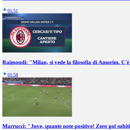
01:51
Raimondi: "Milan, si vede la filosofia di Amorim. C'
01:58
Marrucci: "Juve, quante note positive! Zero gol subiti,