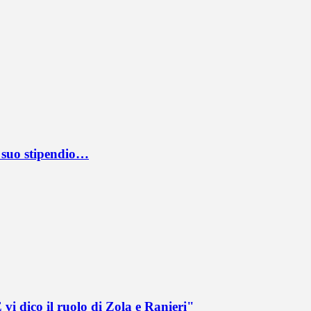
l suo stipendio…
vi dico il ruolo di Zola e Ranieri"