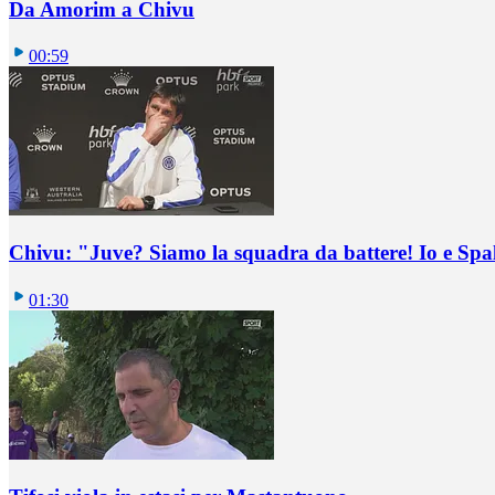
Da Amorim a Chivu
00:59
Chivu: "Juve? Siamo la squadra da battere! Io e Spa
01:30