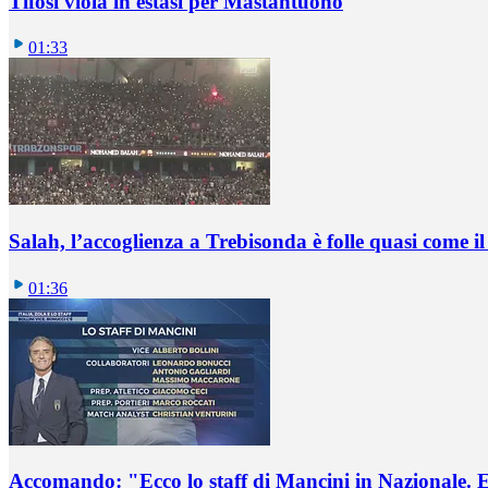
Tifosi viola in estasi per Mastantuono
01:33
Salah, l’accoglienza a Trebisonda è folle quasi come i
01:36
Accomando: "Ecco lo staff di Mancini in Nazionale. E 