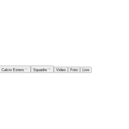
Calcio Estero
Squadre
Video
Foto
Live