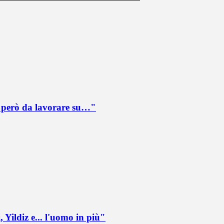
è però da lavorare su…"
 Yildiz e... l'uomo in più"