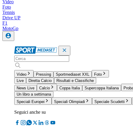
Video
Foto
Tennis
Drive UP
F1
MotoGp
Video
Pressing
Sportmediaset XXL
Foto
Live
Diretta Calcio
Risultati e Classifiche
News Live
Calcio
Coppa Italia
Supercoppa Italiana
Proba
Un libro a settimana
Speciali Europei
Speciali Olimpiadi
Speciale Scudetti
Seguici anche su