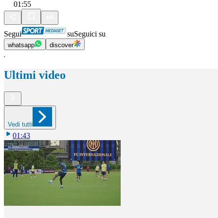
01:55
Segui
su
Seguici su
whatsapp
discover
Ultimi video
Vedi tutti
01:43