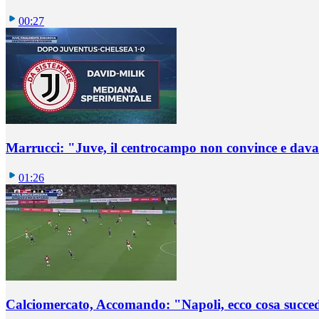
00:27
Marrucci: "Juve, il centrocampo non convince e dava
01:26
Calciomercato, Accomando: "Napoli, ecco cosa succ