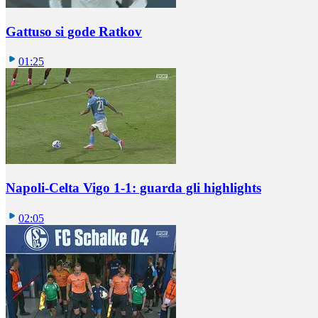
Gattuso si gode Ratkov
01:25
Napoli-Celta Vigo 1-1: guarda gli highlights
02:05