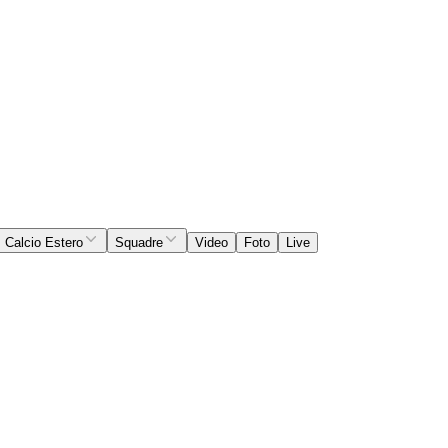
Calcio Estero
Squadre
Video
Foto
Live