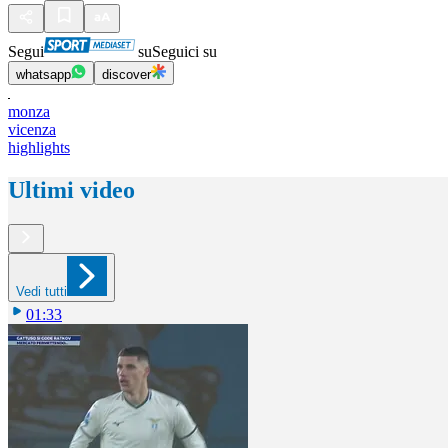
Segui
su
Seguici su
whatsapp
discover
monza
vicenza
highlights
Ultimi video
Vedi tutti
01:33