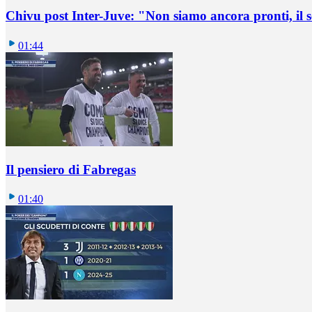
Chivu post Inter-Juve: "Non siamo ancora pronti, il
01:44
Il pensiero di Fabregas
01:40