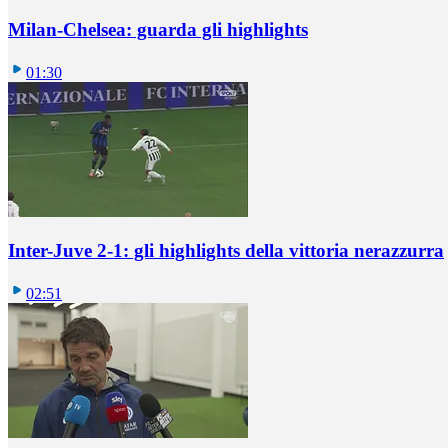
Milan-Chelsea: guarda gli highlights
01:30
Inter-Juve 2-1: gli highlights della vittoria nerazzurra
02:51