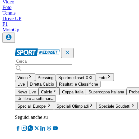
Video
Foto
Tennis
Drive UP
F1
MotoGp
Video
Pressing
Sportmediaset XXL
Foto
Live
Diretta Calcio
Risultati e Classifiche
News Live
Calcio
Coppa Italia
Supercoppa Italiana
Proba
Un libro a settimana
Speciali Europei
Speciali Olimpiadi
Speciale Scudetti
Seguici anche su