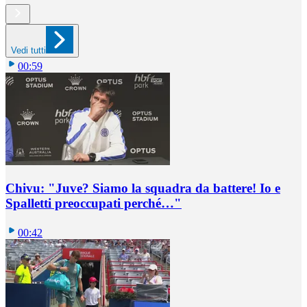
Vedi tutti
00:59
Chivu: "Juve? Siamo la squadra da battere! Io e
Spalletti preoccupati perché…"
00:42