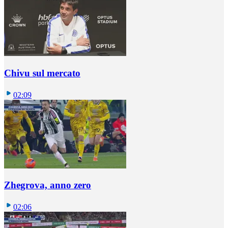
Chivu sul mercato
02:09
Zhegrova, anno zero
02:06