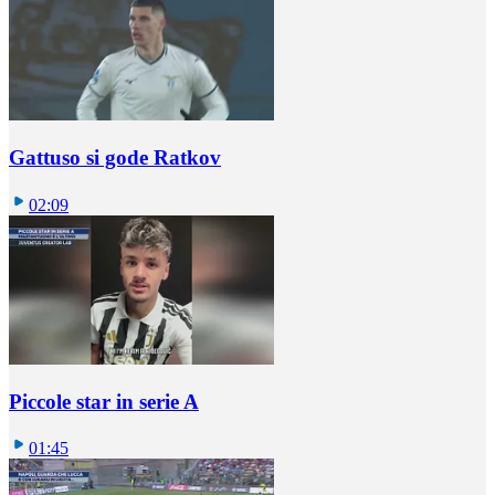
Gattuso si gode Ratkov
02:09
Piccole star in serie A
01:45