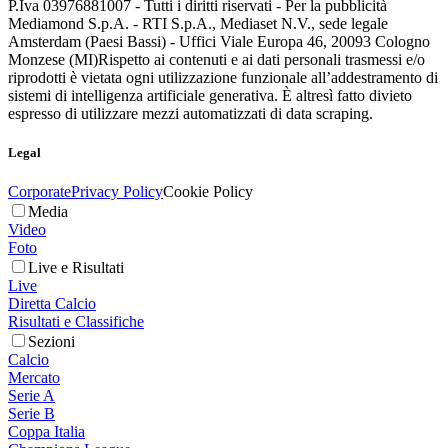
P.Iva 03976881007 - Tutti i diritti riservati - Per la pubblicità
Mediamond S.p.A. - RTI S.p.A., Mediaset N.V., sede legale
Amsterdam (Paesi Bassi) - Uffici Viale Europa 46, 20093 Cologno
Monzese (MI)
Rispetto ai contenuti e ai dati personali trasmessi e/o
riprodotti è vietata ogni utilizzazione funzionale all’addestramento di
sistemi di intelligenza artificiale generativa. È altresì fatto divieto
espresso di utilizzare mezzi automatizzati di data scraping.
Legal
Corporate
Privacy Policy
Cookie Policy
Media
Video
Foto
Live e Risultati
Live
Diretta Calcio
Risultati e Classifiche
Sezioni
Calcio
Mercato
Serie A
Serie B
Coppa Italia