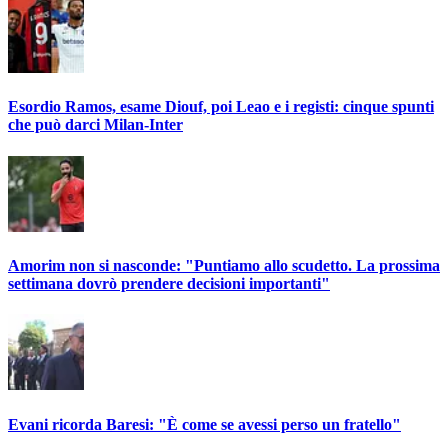
Esordio Ramos, esame Diouf, poi Leao e i registi: cinque spunti
che può darci Milan-Inter
Amorim non si nasconde: "Puntiamo allo scudetto. La prossima
settimana dovrò prendere decisioni importanti"
Evani ricorda Baresi: "È come se avessi perso un fratello"