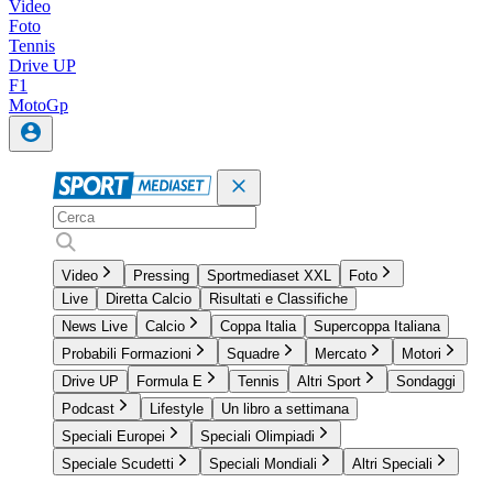
Video
Foto
Tennis
Drive UP
F1
MotoGp
Video
Pressing
Sportmediaset XXL
Foto
Live
Diretta Calcio
Risultati e Classifiche
News Live
Calcio
Coppa Italia
Supercoppa Italiana
Probabili Formazioni
Squadre
Mercato
Motori
Drive UP
Formula E
Tennis
Altri Sport
Sondaggi
Podcast
Lifestyle
Un libro a settimana
Speciali Europei
Speciali Olimpiadi
Speciale Scudetti
Speciali Mondiali
Altri Speciali