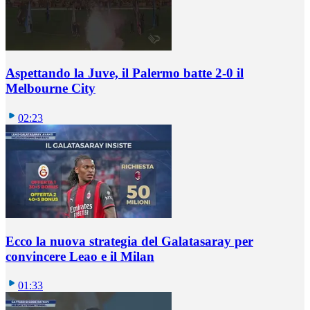
Aspettando la Juve, il Palermo batte 2-0 il
Melbourne City
02:23
Ecco la nuova strategia del Galatasaray per
convincere Leao e il Milan
01:33