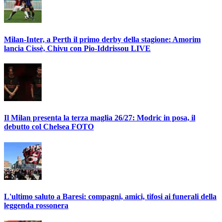
Milan-Inter, a Perth il primo derby della stagione: Amorim
lancia Cissè, Chivu con Pio-Iddrissou LIVE
Il Milan presenta la terza maglia 26/27: Modric in posa, il
debutto col Chelsea FOTO
L'ultimo saluto a Baresi: compagni, amici, tifosi ai funerali della
leggenda rossonera