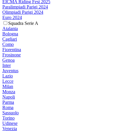
EICMA Riding Fest 2025
Paralimpiadi Parigi 2024
Olimpiadi Parigi 2024
Euro 2024
Squadra Serie A
Atalanta
Bologna
Cagliari
Como
Fiorentina
Frosinone
Genoa
Inter
Juventus
Lazio
Lecce
Milan
Monza
Napoli
Parma
Roma
Sassuolo
Torino
Udinese
Venezia