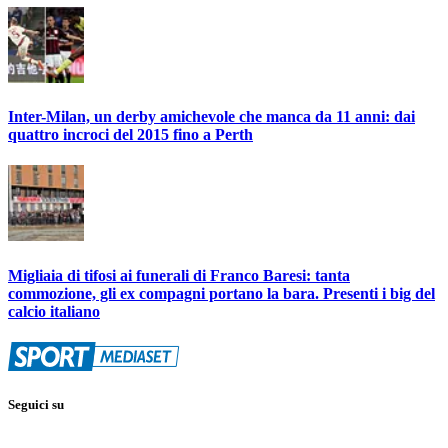
Inter-Milan, un derby amichevole che manca da 11 anni: dai
quattro incroci del 2015 fino a Perth
Migliaia di tifosi ai funerali di Franco Baresi: tanta
commozione, gli ex compagni portano la bara. Presenti i big del
calcio italiano
Seguici su