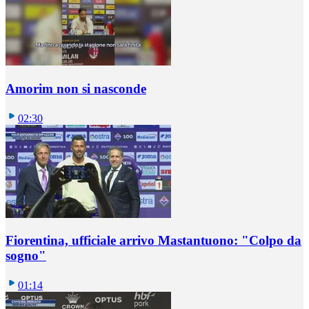
Amorim non si nasconde
02:30
Fiorentina, ufficiale arrivo Mastantuono: "Colpo da
sogno"
01:14