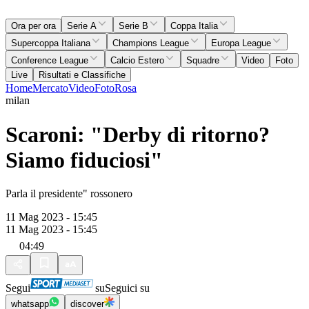
Ora per ora
Serie A
Serie B
Coppa Italia
Supercoppa Italiana
Champions League
Europa League
Conference League
Calcio Estero
Squadre
Video
Foto
Live
Risultati e Classifiche
Home
Mercato
Video
Foto
Rosa
milan
Scaroni: "Derby di ritorno?
Siamo fiduciosi"
Parla il presidente" rossonero
11 Mag 2023 - 15:45
11 Mag 2023 - 15:45
04:49
Segui
su
Seguici su
whatsapp
discover