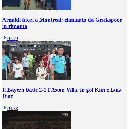
Arnaldi fuori a Montreal: eliminato da Griekspoor
in rimonta
01:29
Il Bayern batte 2-1 l'Aston Villa, in gol Kim e Luis
Diaz
03:33