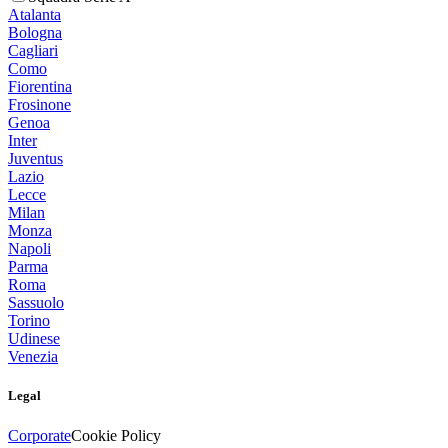
Atalanta
Bologna
Cagliari
Como
Fiorentina
Frosinone
Genoa
Inter
Juventus
Lazio
Lecce
Milan
Monza
Napoli
Parma
Roma
Sassuolo
Torino
Udinese
Venezia
Legal
Corporate
Cookie Policy