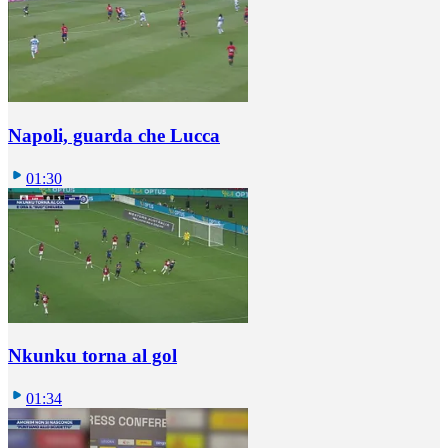
Napoli, guarda che Lucca
01:30
Nkunku torna al gol
01:34