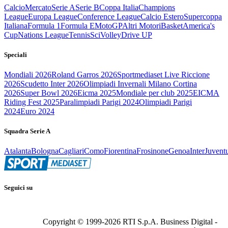
Calcio
Mercato
Serie A
Serie B
Coppa Italia
Champions
League
Europa League
Conference League
Calcio Estero
Supercoppa
Italiana
Formula 1
Formula E
MotoGP
Altri Motori
Basket
America's
Cup
Nations League
Tennis
Sci
Volley
Drive UP
Speciali
Mondiali 2026
Roland Garros 2026
Sportmediaset Live Riccione
2026
Scudetto Inter 2026
Olimpiadi Invernali Milano Cortina
2026
Super Bowl 2026
Eicma 2025
Mondiale per club 2025
EICMA
Riding Fest 2025
Paralimpiadi Parigi 2024
Olimpiadi Parigi
2024
Euro 2024
Squadra Serie A
Atalanta
Bologna
Cagliari
Como
Fiorentina
Frosinone
Genoa
Inter
Juvent
Seguici su
Copyright © 1999-
2026
RTI S.p.A. Business Digital -