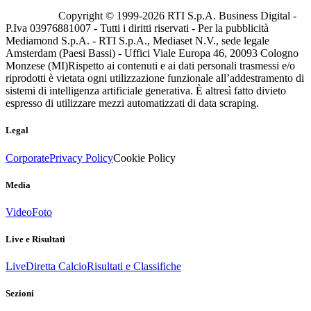
Copyright © 1999-
2026
RTI S.p.A. Business Digital -
P.Iva 03976881007 - Tutti i diritti riservati - Per la pubblicità
Mediamond S.p.A. - RTI S.p.A., Mediaset N.V., sede legale
Amsterdam (Paesi Bassi) - Uffici Viale Europa 46, 20093 Cologno
Monzese (MI)
Rispetto ai contenuti e ai dati personali trasmessi e/o
riprodotti è vietata ogni utilizzazione funzionale all’addestramento di
sistemi di intelligenza artificiale generativa. È altresì fatto divieto
espresso di utilizzare mezzi automatizzati di data scraping.
Legal
Corporate
Privacy Policy
Cookie Policy
Media
Video
Foto
Live e Risultati
Live
Diretta Calcio
Risultati e Classifiche
Sezioni