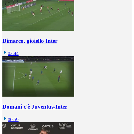
Dimarco, gioiello Inter
02:44
Domani c'è Juventus-Inter
00:59