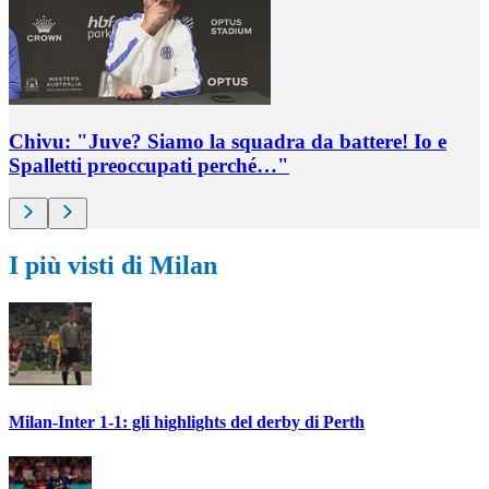
Chivu: "Juve? Siamo la squadra da battere! Io e
Spalletti preoccupati perché…"
I più visti di Milan
Milan-Inter 1-1: gli highlights del derby di Perth