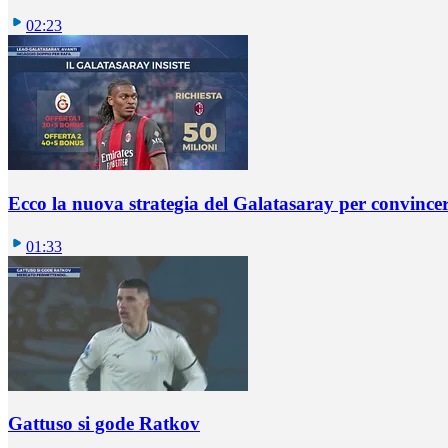
02:23
Ecco la nuova strategia del Galatasaray per convincer
01:33
Gattuso si gode Ratkov