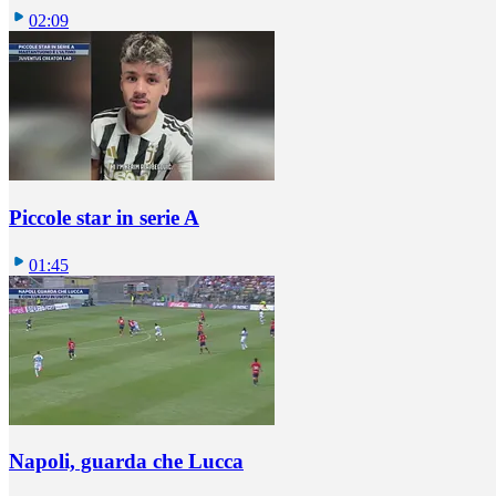
02:09
Piccole star in serie A
01:45
Napoli, guarda che Lucca