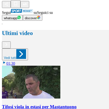
Segui
su
Seguici su
whatsapp
discover
Ultimi video
Vedi tutti
01:30
Tifosi viola in estasi per Mastantuono