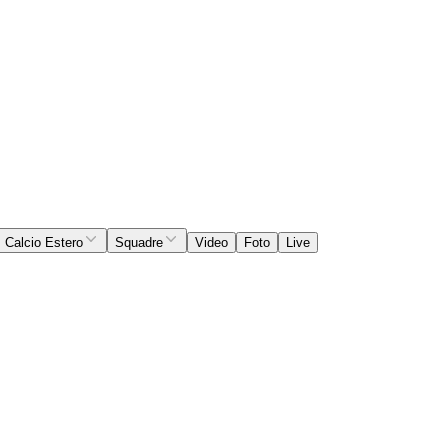
Calcio Estero
Squadre
Video
Foto
Live