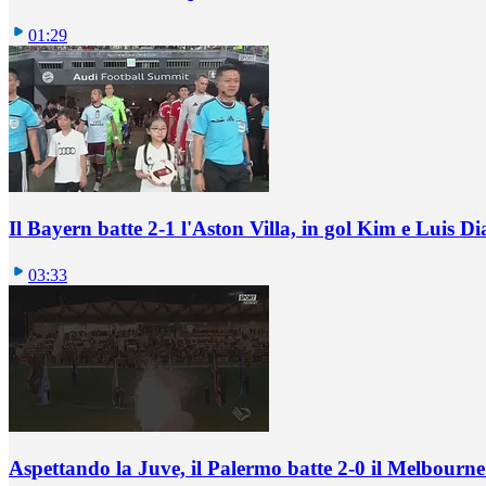
01:29
Il Bayern batte 2-1 l'Aston Villa, in gol Kim e Luis Di
03:33
Aspettando la Juve, il Palermo batte 2-0 il Melbourne