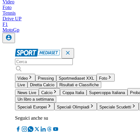
Video
Foto
Tennis
Drive UP
F1
MotoGp
Video
Pressing
Sportmediaset XXL
Foto
Live
Diretta Calcio
Risultati e Classifiche
News Live
Calcio
Coppa Italia
Supercoppa Italiana
Proba
Un libro a settimana
Speciali Europei
Speciali Olimpiadi
Speciale Scudetti
Seguici anche su