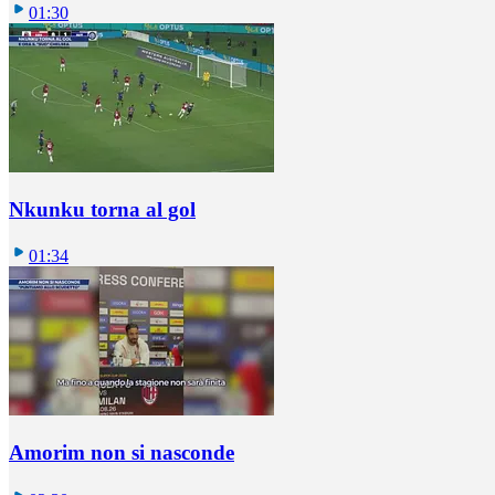
01:30
Nkunku torna al gol
01:34
Amorim non si nasconde