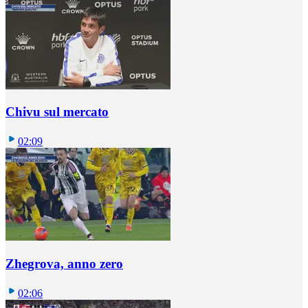
Chivu sul mercato
02:09
Zhegrova, anno zero
02:06