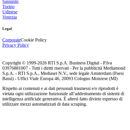
Sassuolo
Torino
Udinese
Venezia
Legal
Corporate
Cookie Policy
Privacy Policy
Copyright © 1999-
2026
RTI S.p.A. Business Digital - P.Iva
03976881007 - Tutti i diritti riservati - Per la pubblicità Mediamond
S.p.A. - RTI S.p.A., Mediaset N.V., sede legale Amsterdam (Paesi
Bassi) - Uffici Viale Europa 46, 20093 Cologno Monzese (MI)
Rispetto ai contenuti e ai dati personali trasmessi e/o riprodotti è
vietata ogni utilizzazione funzionale all’addestramento di sistemi di
intelligenza artificiale generativa. È altresì fatto divieto espresso di
utilizzare mezzi automatizzati di data scraping.