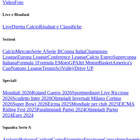
Video
Foto
Live e Risultati
Live
Diretta Calcio
Risultati e Classifiche
Sezioni
Calcio
Mercato
Serie A
Serie B
Coppa Italia
Champions
League
Europa League
Conference League
Calcio Estero
Supercoppa
Italiana
Formula 1
Formula E
MotoGP
Altri Motori
Basket
America's
Cup
Nations League
Tennis
Sci
Volley
Drive UP
Speciali
Mondiali 2026
Roland Garros 2026
Sportmediaset Live Riccione
2026
Scudetto Inter 2026
Olimpiadi Invernali Milano Cortina
2026
Super Bowl 2026
Eicma 2025
Mondiale per club 2025
EICMA
Riding Fest 2025
Paralimpiadi Parigi 2024
Olimpiadi Parigi
2024
Euro 2024
Squadra Serie A
Atalanta
Bologna
Cagliari
Como
Fiorentina
Frosinone
Genoa
Inter
Juvent