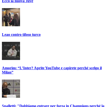
Ecco la nuova Juve
Leao contro tifoso turco
Amorim: “L’Inter? Aprite YouTube e capirete perché scelgo il
Milan”
Spalletti: "Dobbiamo entrare per forza in Champions perché la