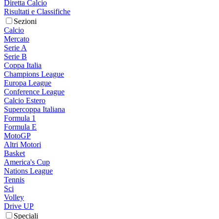
Diretta Calcio
Risultati e Classifiche
Sezioni
Calcio
Mercato
Serie A
Serie B
Coppa Italia
Champions League
Europa League
Conference League
Calcio Estero
Supercoppa Italiana
Formula 1
Formula E
MotoGP
Altri Motori
Basket
America's Cup
Nations League
Tennis
Sci
Volley
Drive UP
Speciali