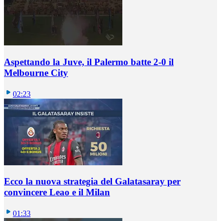
Aspettando la Juve, il Palermo batte 2-0 il
Melbourne City
02:23
Ecco la nuova strategia del Galatasaray per
convincere Leao e il Milan
01:33