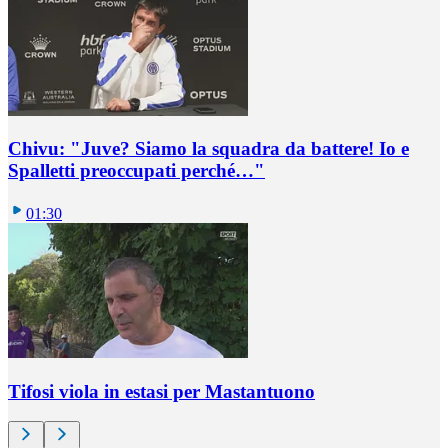
Chivu: "Juve? Siamo la squadra da battere! Io e
Spalletti preoccupati perché…"
01:30
Tifosi viola in estasi per Mastantuono