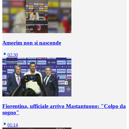
Amorim non si nasconde
02:30
Fiorentina, ufficiale arrivo Mastantuono: "Colpo da
sogno"
01:14