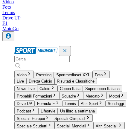
Video
Foto
Tennis
Drive UP
F1
MotoGp
Video
Pressing
Sportmediaset XXL
Foto
Live
Diretta Calcio
Risultati e Classifiche
News Live
Calcio
Coppa Italia
Supercoppa Italiana
Probabili Formazioni
Squadre
Mercato
Motori
Drive UP
Formula E
Tennis
Altri Sport
Sondaggi
Podcast
Lifestyle
Un libro a settimana
Speciali Europei
Speciali Olimpiadi
Speciale Scudetti
Speciali Mondiali
Altri Speciali