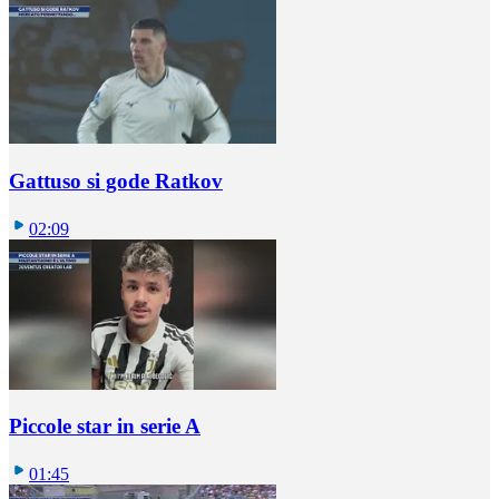
Gattuso si gode Ratkov
02:09
Piccole star in serie A
01:45