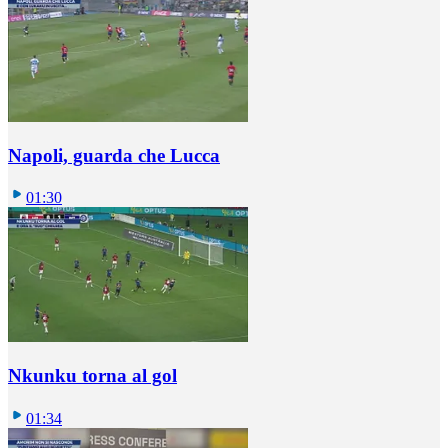
Napoli, guarda che Lucca
01:30
Nkunku torna al gol
01:34