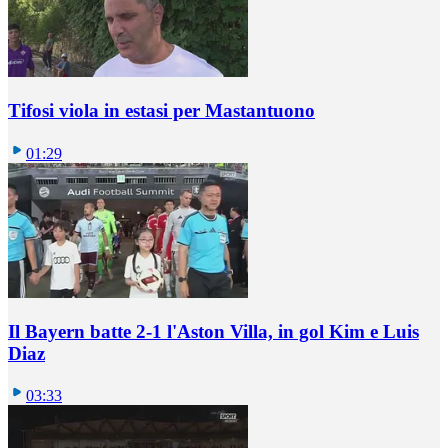
Tifosi viola in estasi per Mastantuono
01:29
Il Bayern batte 2-1 l'Aston Villa, in gol Kim e Luis
Diaz
03:33