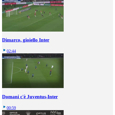
Dimarco, gioiello Inter
02:44
Domani c'è Juventus-Inter
00:59