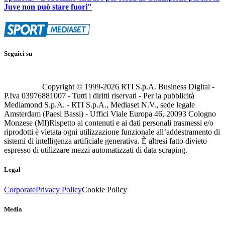
Juve non può stare fuori"
Seguici su
Copyright © 1999-
2026
RTI S.p.A. Business Digital -
P.Iva 03976881007 - Tutti i diritti riservati - Per la pubblicità
Mediamond S.p.A. - RTI S.p.A., Mediaset N.V., sede legale
Amsterdam (Paesi Bassi) - Uffici Viale Europa 46, 20093 Cologno
Monzese (MI)
Rispetto ai contenuti e ai dati personali trasmessi e/o
riprodotti è vietata ogni utilizzazione funzionale all’addestramento di
sistemi di intelligenza artificiale generativa. È altresì fatto divieto
espresso di utilizzare mezzi automatizzati di data scraping.
Legal
Corporate
Privacy Policy
Cookie Policy
Media