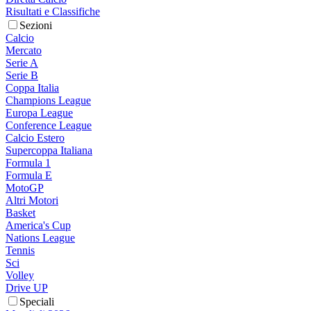
Risultati e Classifiche
Sezioni
Calcio
Mercato
Serie A
Serie B
Coppa Italia
Champions League
Europa League
Conference League
Calcio Estero
Supercoppa Italiana
Formula 1
Formula E
MotoGP
Altri Motori
Basket
America's Cup
Nations League
Tennis
Sci
Volley
Drive UP
Speciali