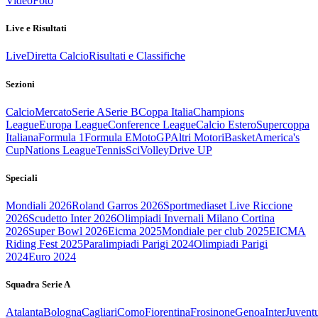
Video
Foto
Live e Risultati
Live
Diretta Calcio
Risultati e Classifiche
Sezioni
Calcio
Mercato
Serie A
Serie B
Coppa Italia
Champions
League
Europa League
Conference League
Calcio Estero
Supercoppa
Italiana
Formula 1
Formula E
MotoGP
Altri Motori
Basket
America's
Cup
Nations League
Tennis
Sci
Volley
Drive UP
Speciali
Mondiali 2026
Roland Garros 2026
Sportmediaset Live Riccione
2026
Scudetto Inter 2026
Olimpiadi Invernali Milano Cortina
2026
Super Bowl 2026
Eicma 2025
Mondiale per club 2025
EICMA
Riding Fest 2025
Paralimpiadi Parigi 2024
Olimpiadi Parigi
2024
Euro 2024
Squadra Serie A
Atalanta
Bologna
Cagliari
Como
Fiorentina
Frosinone
Genoa
Inter
Juvent