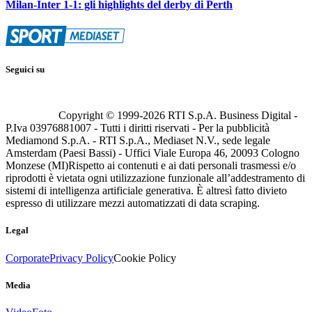
Milan-Inter 1-1: gli highlights del derby di Perth
Seguici su
Copyright © 1999-
2026
RTI S.p.A. Business Digital -
P.Iva 03976881007 - Tutti i diritti riservati - Per la pubblicità
Mediamond S.p.A. - RTI S.p.A., Mediaset N.V., sede legale
Amsterdam (Paesi Bassi) - Uffici Viale Europa 46, 20093 Cologno
Monzese (MI)
Rispetto ai contenuti e ai dati personali trasmessi e/o
riprodotti è vietata ogni utilizzazione funzionale all’addestramento di
sistemi di intelligenza artificiale generativa. È altresì fatto divieto
espresso di utilizzare mezzi automatizzati di data scraping.
Legal
Corporate
Privacy Policy
Cookie Policy
Media