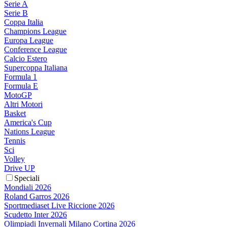
Serie A
Serie B
Coppa Italia
Champions League
Europa League
Conference League
Calcio Estero
Supercoppa Italiana
Formula 1
Formula E
MotoGP
Altri Motori
Basket
America's Cup
Nations League
Tennis
Sci
Volley
Drive UP
Speciali
Mondiali 2026
Roland Garros 2026
Sportmediaset Live Riccione 2026
Scudetto Inter 2026
Olimpiadi Invernali Milano Cortina 2026