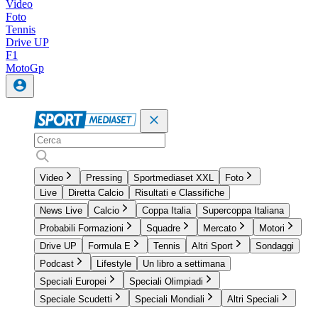
Video
Foto
Tennis
Drive UP
F1
MotoGp
Video
Pressing
Sportmediaset XXL
Foto
Live
Diretta Calcio
Risultati e Classifiche
News Live
Calcio
Coppa Italia
Supercoppa Italiana
Probabili Formazioni
Squadre
Mercato
Motori
Drive UP
Formula E
Tennis
Altri Sport
Sondaggi
Podcast
Lifestyle
Un libro a settimana
Speciali Europei
Speciali Olimpiadi
Speciale Scudetti
Speciali Mondiali
Altri Speciali