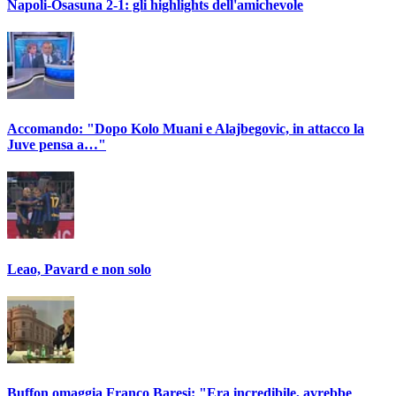
Napoli-Osasuna 2-1: gli highlights dell'amichevole
Accomando: "Dopo Kolo Muani e Alajbegovic, in attacco la
Juve pensa a…"
Leao, Pavard e non solo
Buffon omaggia Franco Baresi: "Era incredibile, avrebbe