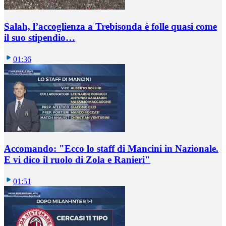
Salah, l’accoglienza a Trebisonda è folle quasi come
il suo stipendio…
01:36
Accomando: "Ecco lo staff di Mancini in Nazionale.
E vi dico il ruolo di Zola e Ranieri"
01:51