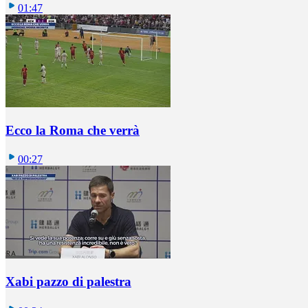
01:47
Ecco la Roma che verrà
00:27
Xabi pazzo di palestra