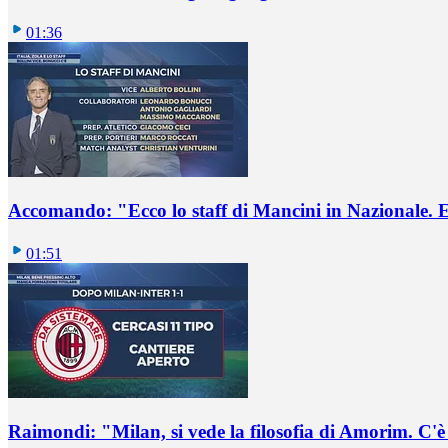
01:36
Accomando: "Ecco lo staff di Mancini in Nazionale. E 
01:51
Raimondi: "Milan, si vede la filosofia di Amorim. C'