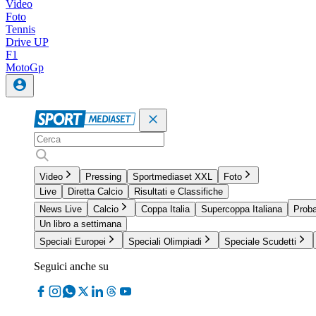
Video
Foto
Tennis
Drive UP
F1
MotoGp
Video
Pressing
Sportmediaset XXL
Foto
Live
Diretta Calcio
Risultati e Classifiche
News Live
Calcio
Coppa Italia
Supercoppa Italiana
Proba
Un libro a settimana
Speciali Europei
Speciali Olimpiadi
Speciale Scudetti
Seguici anche su