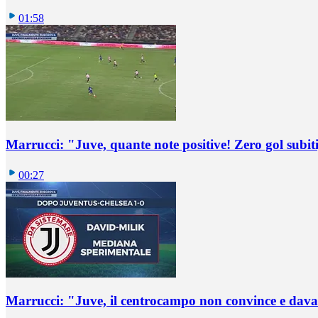
01:58
Marrucci: "Juve, quante note positive! Zero gol subiti,
00:27
Marrucci: "Juve, il centrocampo non convince e dava