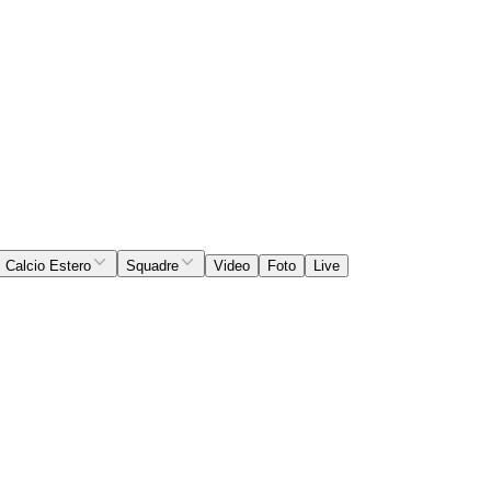
Calcio Estero
Squadre
Video
Foto
Live