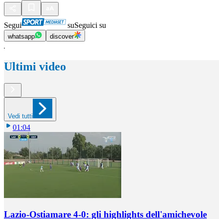
Segui
su
Seguici su
whatsapp
discover
Ultimi video
Vedi tutti
01:04
Lazio-Ostiamare 4-0: gli highlights dell'amichevole