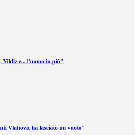
 Yildiz e... l'uomo in più"
nti Vlahovic ha lasciato un vuoto"