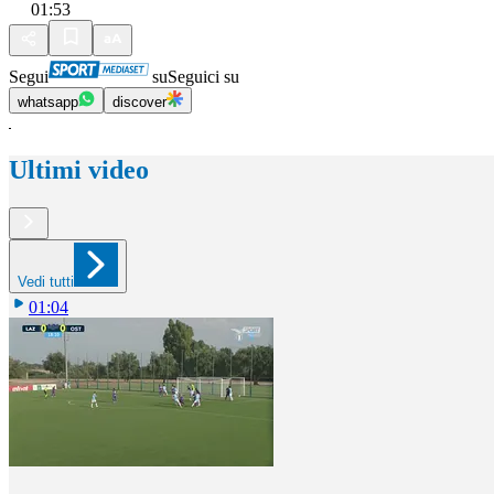
01:53
Segui
su
Seguici su
whatsapp
discover
Ultimi video
Vedi tutti
01:04