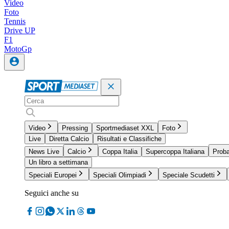
Video
Foto
Tennis
Drive UP
F1
MotoGp
Video
Pressing
Sportmediaset XXL
Foto
Live
Diretta Calcio
Risultati e Classifiche
News Live
Calcio
Coppa Italia
Supercoppa Italiana
Proba
Un libro a settimana
Speciali Europei
Speciali Olimpiadi
Speciale Scudetti
Seguici anche su