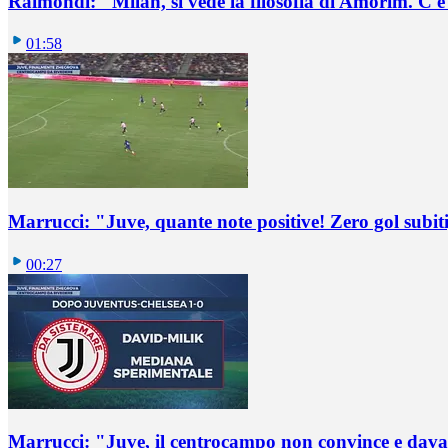
Raimondi: "Milan, si vede la filosofia di Amorim. C'
01:58
Marrucci: "Juve, quante note positive! Zero gol subiti,
00:27
Marrucci: "Juve, il centrocampo non convince e dava