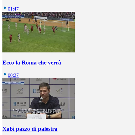
01:47
Ecco la Roma che verrà
00:27
Xabi pazzo di palestra