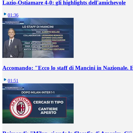
Lazio-Ostiamare 4-0: gli highlights dell'amichevole
01:36
Accomando: "Ecco lo staff di Mancini in Nazionale. E 
01:51