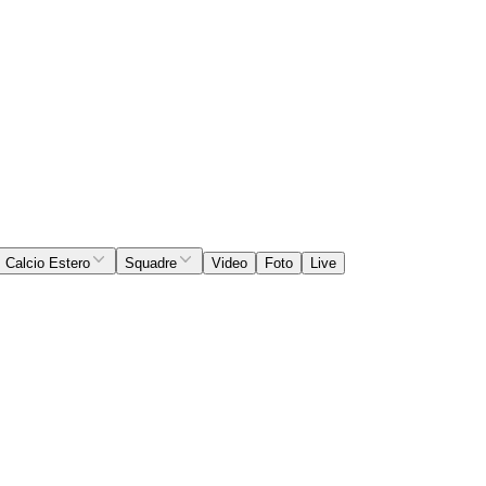
Calcio Estero
Squadre
Video
Foto
Live