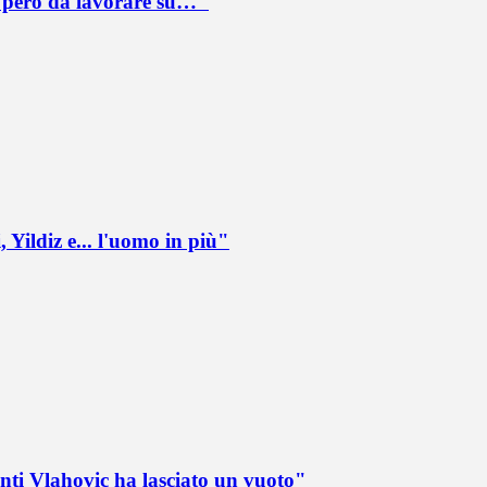
è però da lavorare su…"
 Yildiz e... l'uomo in più"
nti Vlahovic ha lasciato un vuoto"