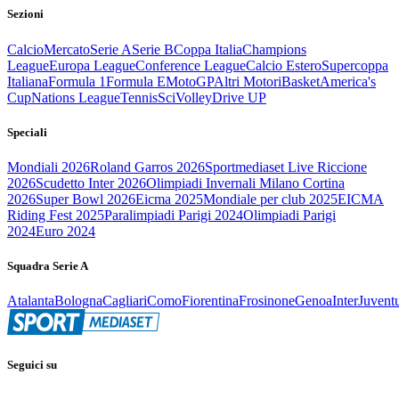
Sezioni
Calcio
Mercato
Serie A
Serie B
Coppa Italia
Champions
League
Europa League
Conference League
Calcio Estero
Supercoppa
Italiana
Formula 1
Formula E
MotoGP
Altri Motori
Basket
America's
Cup
Nations League
Tennis
Sci
Volley
Drive UP
Speciali
Mondiali 2026
Roland Garros 2026
Sportmediaset Live Riccione
2026
Scudetto Inter 2026
Olimpiadi Invernali Milano Cortina
2026
Super Bowl 2026
Eicma 2025
Mondiale per club 2025
EICMA
Riding Fest 2025
Paralimpiadi Parigi 2024
Olimpiadi Parigi
2024
Euro 2024
Squadra Serie A
Atalanta
Bologna
Cagliari
Como
Fiorentina
Frosinone
Genoa
Inter
Juvent
Seguici su