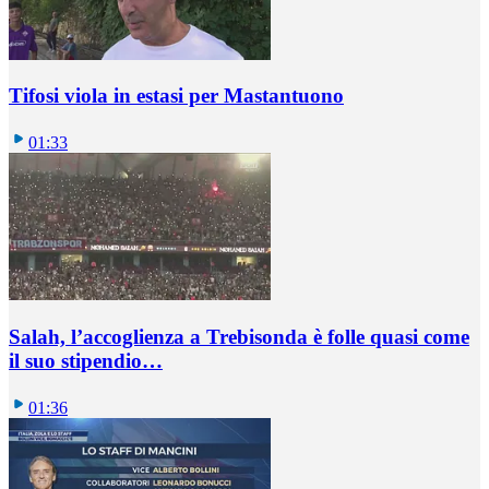
Tifosi viola in estasi per Mastantuono
01:33
Salah, l’accoglienza a Trebisonda è folle quasi come
il suo stipendio…
01:36