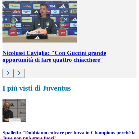
Nicolussi Caviglia: "Con Guccini grande
opportunità di fare quattro chiacchere"
I più visti di Juventus
Spalletti: "Dobbiamo entrare per forza in Champions perché la
Juve non può stare fuori"