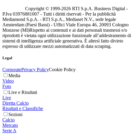
Copyright © 1999-
2026
RTI S.p.A. Business Digital -
P.Iva 03976881007 - Tutti i diritti riservati - Per la pubblicità
Mediamond S.p.A. - RTI S.p.A., Mediaset N.V., sede legale
Amsterdam (Paesi Bassi) - Uffici Viale Europa 46, 20093 Cologno
Monzese (MI)
Rispetto ai contenuti e ai dati personali trasmessi e/o
riprodotti è vietata ogni utilizzazione funzionale all’addestramento di
sistemi di intelligenza artificiale generativa. È altresì fatto divieto
espresso di utilizzare mezzi automatizzati di data scraping.
Legal
Corporate
Privacy Policy
Cookie Policy
Media
Video
Foto
Live e Risultati
Live
Diretta Calcio
Risultati e Classifiche
Sezioni
Calcio
Mercato
Serie A