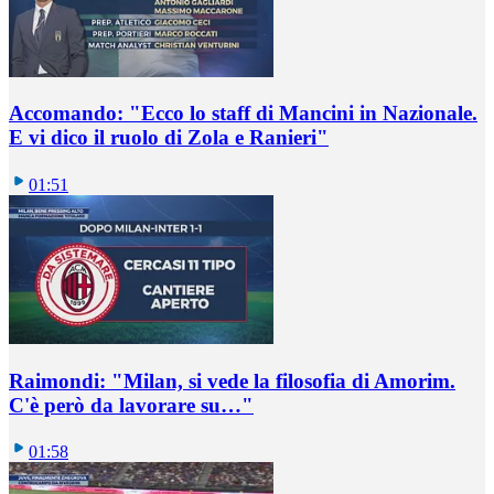
Accomando: "Ecco lo staff di Mancini in Nazionale.
E vi dico il ruolo di Zola e Ranieri"
01:51
Raimondi: "Milan, si vede la filosofia di Amorim.
C'è però da lavorare su…"
01:58