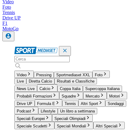
Video
Foto
Tennis
Drive UP
F1
MotoGp
Video
Pressing
Sportmediaset XXL
Foto
Live
Diretta Calcio
Risultati e Classifiche
News Live
Calcio
Coppa Italia
Supercoppa Italiana
Probabili Formazioni
Squadre
Mercato
Motori
Drive UP
Formula E
Tennis
Altri Sport
Sondaggi
Podcast
Lifestyle
Un libro a settimana
Speciali Europei
Speciali Olimpiadi
Speciale Scudetti
Speciali Mondiali
Altri Speciali