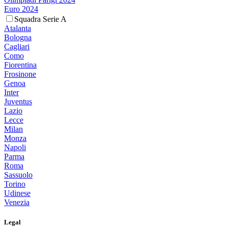
Euro 2024
Squadra Serie A
Atalanta
Bologna
Cagliari
Como
Fiorentina
Frosinone
Genoa
Inter
Juventus
Lazio
Lecce
Milan
Monza
Napoli
Parma
Roma
Sassuolo
Torino
Udinese
Venezia
Legal