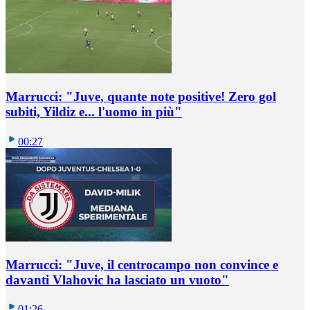
Marrucci: "Juve, quante note positive! Zero gol
subiti, Yildiz e... l'uomo in più"
00:27
Marrucci: "Juve, il centrocampo non convince e
davanti Vlahovic ha lasciato un vuoto"
01:26