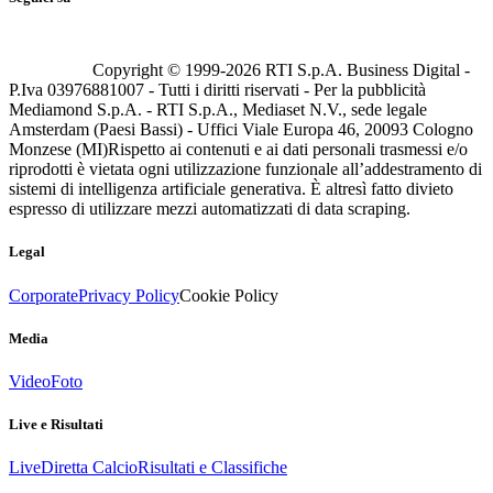
Copyright © 1999-
2026
RTI S.p.A. Business Digital -
P.Iva 03976881007 - Tutti i diritti riservati - Per la pubblicità
Mediamond S.p.A. - RTI S.p.A., Mediaset N.V., sede legale
Amsterdam (Paesi Bassi) - Uffici Viale Europa 46, 20093 Cologno
Monzese (MI)
Rispetto ai contenuti e ai dati personali trasmessi e/o
riprodotti è vietata ogni utilizzazione funzionale all’addestramento di
sistemi di intelligenza artificiale generativa. È altresì fatto divieto
espresso di utilizzare mezzi automatizzati di data scraping.
Legal
Corporate
Privacy Policy
Cookie Policy
Media
Video
Foto
Live e Risultati
Live
Diretta Calcio
Risultati e Classifiche