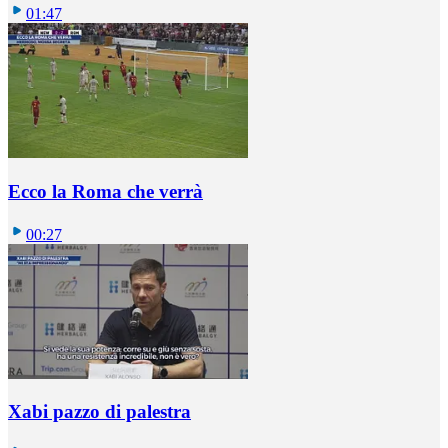
01:47
Ecco la Roma che verrà
00:27
Xabi pazzo di palestra