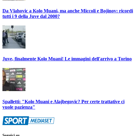
Da Vlahovic a Kolo Muani, ma anche Miccoli e Bojinov: ricordi
tutti i 9 della Juve dal 2000?
Juve, finalmente Kolo Muani! Le immagini dell'arrivo a Torino
Spalletti: "Kolo Muani e Alajbegovic? Per certe trattative ci
vuole pazienza"
Seguici su