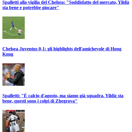
Spalletti alla vigilia del Chelsea: "Soddisfatto del mercato, Yildiz
sta bene e potrebbe giocare"
Chelsea-Juventus 0-1: gli highlights dell'amichevole di Hong
Kong
Spalletti: "È calcio d'agosto, ma siamo già squadra. Yildiz sta
bene, questi sono i colpi di Zhegrova"