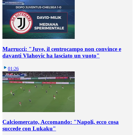
Marrucci: "Juve, il centrocampo non convince e
davanti Vlahovic ha lasciato un vuoto"
01:26
Calciomercato, Accomando: "Napoli, ecco cosa
succede con Lukaku"