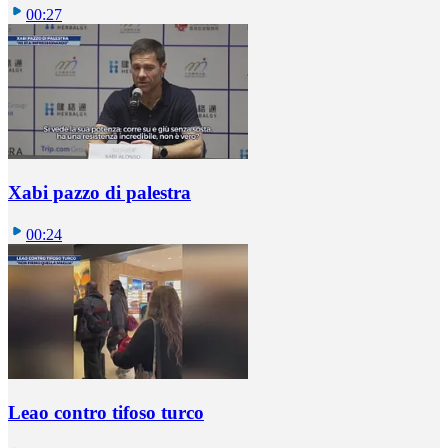
00:27
Xabi pazzo di palestra
00:24
Leao contro tifoso turco