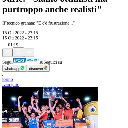
purtroppo anche realisti"
Il"tecnico granata: "E c'è frustrazione..."
15 Ott 2022 - 23:15
15 Ott 2022 - 23:15
01:19
Segui
su
Seguici su
whatsapp
discover
torino
ivan juric