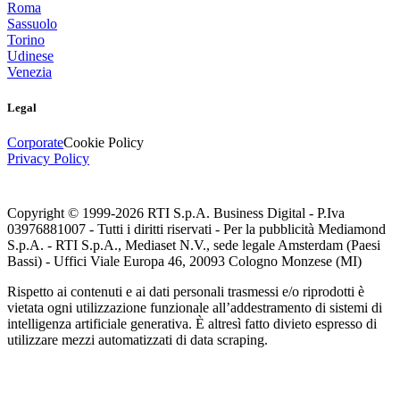
Roma
Sassuolo
Torino
Udinese
Venezia
Legal
Corporate
Cookie Policy
Privacy Policy
Copyright © 1999-
2026
RTI S.p.A. Business Digital - P.Iva
03976881007 - Tutti i diritti riservati - Per la pubblicità Mediamond
S.p.A. - RTI S.p.A., Mediaset N.V., sede legale Amsterdam (Paesi
Bassi) - Uffici Viale Europa 46, 20093 Cologno Monzese (MI)
Rispetto ai contenuti e ai dati personali trasmessi e/o riprodotti è
vietata ogni utilizzazione funzionale all’addestramento di sistemi di
intelligenza artificiale generativa. È altresì fatto divieto espresso di
utilizzare mezzi automatizzati di data scraping.