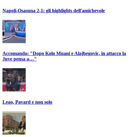
Napoli-Osasuna 2-1: gli highlights dell'amichevole
Accomando: "Dopo Kolo Muani e Alajbegovic, in attacco la
Juve pensa a…"
Leao, Pavard e non solo