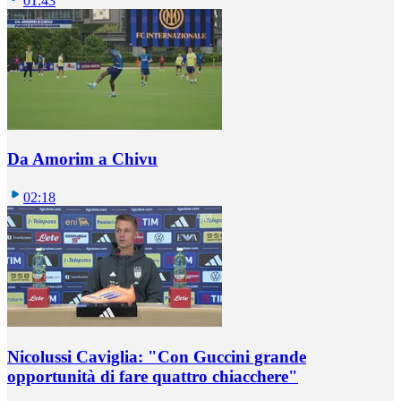
01:43
Da Amorim a Chivu
02:18
Nicolussi Caviglia: "Con Guccini grande
opportunità di fare quattro chiacchere"