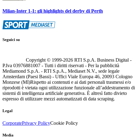
Milan-Inter 1-1: gli highlights del derby di Perth
Seguici su
Copyright © 1999-
2026
RTI S.p.A. Business Digital -
P.Iva 03976881007 - Tutti i diritti riservati - Per la pubblicità
Mediamond S.p.A. - RTI S.p.A., Mediaset N.V., sede legale
Amsterdam (Paesi Bassi) - Uffici Viale Europa 46, 20093 Cologno
Monzese (MI)
Rispetto ai contenuti e ai dati personali trasmessi e/o
riprodotti è vietata ogni utilizzazione funzionale all’addestramento di
sistemi di intelligenza artificiale generativa. È altresì fatto divieto
espresso di utilizzare mezzi automatizzati di data scraping.
Legal
Corporate
Privacy Policy
Cookie Policy
Media