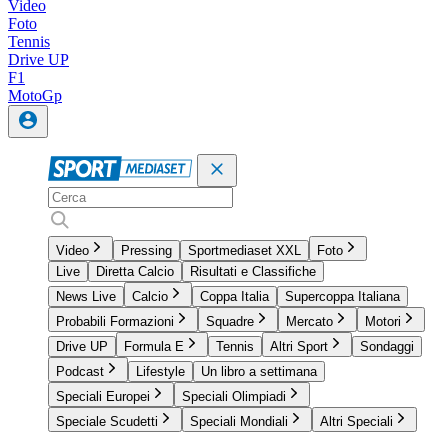
Video
Foto
Tennis
Drive UP
F1
MotoGp
Video
Pressing
Sportmediaset XXL
Foto
Live
Diretta Calcio
Risultati e Classifiche
News Live
Calcio
Coppa Italia
Supercoppa Italiana
Probabili Formazioni
Squadre
Mercato
Motori
Drive UP
Formula E
Tennis
Altri Sport
Sondaggi
Podcast
Lifestyle
Un libro a settimana
Speciali Europei
Speciali Olimpiadi
Speciale Scudetti
Speciali Mondiali
Altri Speciali