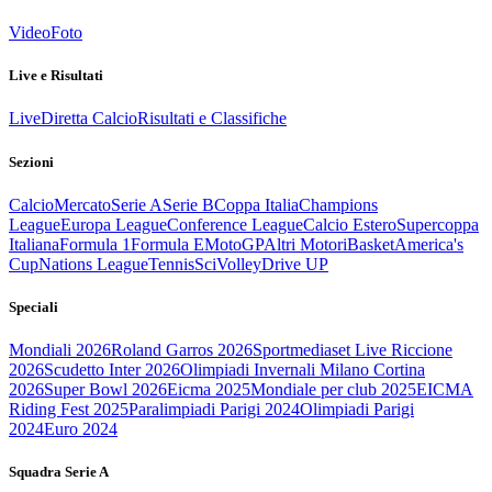
Video
Foto
Live e Risultati
Live
Diretta Calcio
Risultati e Classifiche
Sezioni
Calcio
Mercato
Serie A
Serie B
Coppa Italia
Champions
League
Europa League
Conference League
Calcio Estero
Supercoppa
Italiana
Formula 1
Formula E
MotoGP
Altri Motori
Basket
America's
Cup
Nations League
Tennis
Sci
Volley
Drive UP
Speciali
Mondiali 2026
Roland Garros 2026
Sportmediaset Live Riccione
2026
Scudetto Inter 2026
Olimpiadi Invernali Milano Cortina
2026
Super Bowl 2026
Eicma 2025
Mondiale per club 2025
EICMA
Riding Fest 2025
Paralimpiadi Parigi 2024
Olimpiadi Parigi
2024
Euro 2024
Squadra Serie A