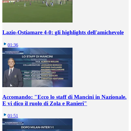
Lazio-Ostiamare 4-0: gli highlights dell'amichevole
01:36
Accomando: "Ecco lo staff di Mancini in Nazionale.
E vi dico il ruolo di Zola e Ranieri"
01:51