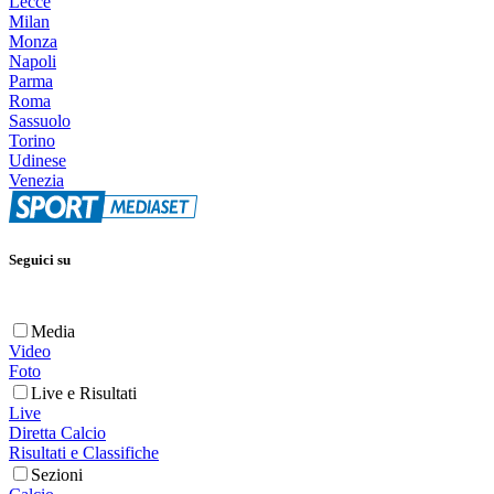
Lecce
Milan
Monza
Napoli
Parma
Roma
Sassuolo
Torino
Udinese
Venezia
Seguici su
Media
Video
Foto
Live e Risultati
Live
Diretta Calcio
Risultati e Classifiche
Sezioni