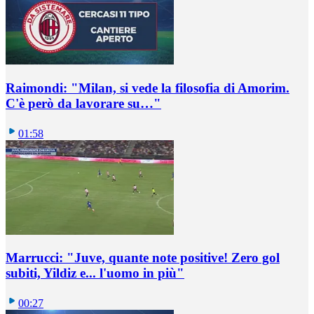
Raimondi: "Milan, si vede la filosofia di Amorim.
C'è però da lavorare su…"
01:58
Marrucci: "Juve, quante note positive! Zero gol
subiti, Yildiz e... l'uomo in più"
00:27