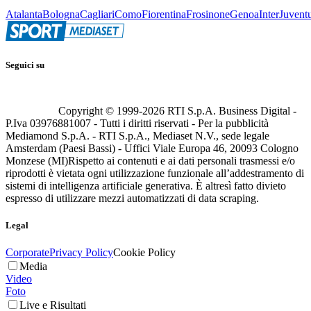
Atalanta
Bologna
Cagliari
Como
Fiorentina
Frosinone
Genoa
Inter
Juvent
Seguici su
Copyright © 1999-
2026
RTI S.p.A. Business Digital -
P.Iva 03976881007 - Tutti i diritti riservati - Per la pubblicità
Mediamond S.p.A. - RTI S.p.A., Mediaset N.V., sede legale
Amsterdam (Paesi Bassi) - Uffici Viale Europa 46, 20093 Cologno
Monzese (MI)
Rispetto ai contenuti e ai dati personali trasmessi e/o
riprodotti è vietata ogni utilizzazione funzionale all’addestramento di
sistemi di intelligenza artificiale generativa. È altresì fatto divieto
espresso di utilizzare mezzi automatizzati di data scraping.
Legal
Corporate
Privacy Policy
Cookie Policy
Media
Video
Foto
Live e Risultati