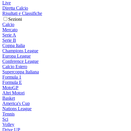
Live
Diretta Calcio
Risultati e Classifiche
Sezioni
Calcio
Mercato
Serie A
Serie B
Coppa Italia
Champions League
Europa League
Conference League
Calcio Estero
Supercoppa Italiana
Formula 1
Formula E
MotoGP
Altri Motori
Basket
America's Cup
Nations League
Tennis
Sci
Volley
Drive UP