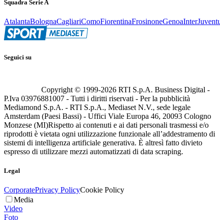
Squadra Serie A
Atalanta
Bologna
Cagliari
Como
Fiorentina
Frosinone
Genoa
Inter
Juvent
Seguici su
Copyright © 1999-
2026
RTI S.p.A. Business Digital -
P.Iva 03976881007 - Tutti i diritti riservati - Per la pubblicità
Mediamond S.p.A. - RTI S.p.A., Mediaset N.V., sede legale
Amsterdam (Paesi Bassi) - Uffici Viale Europa 46, 20093 Cologno
Monzese (MI)
Rispetto ai contenuti e ai dati personali trasmessi e/o
riprodotti è vietata ogni utilizzazione funzionale all’addestramento di
sistemi di intelligenza artificiale generativa. È altresì fatto divieto
espresso di utilizzare mezzi automatizzati di data scraping.
Legal
Corporate
Privacy Policy
Cookie Policy
Media
Video
Foto