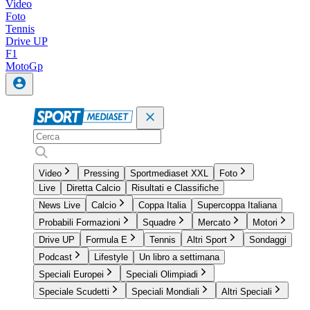
Video
Foto
Tennis
Drive UP
F1
MotoGp
Video
Pressing
Sportmediaset XXL
Foto
Live
Diretta Calcio
Risultati e Classifiche
News Live
Calcio
Coppa Italia
Supercoppa Italiana
Probabili Formazioni
Squadre
Mercato
Motori
Drive UP
Formula E
Tennis
Altri Sport
Sondaggi
Podcast
Lifestyle
Un libro a settimana
Speciali Europei
Speciali Olimpiadi
Speciale Scudetti
Speciali Mondiali
Altri Speciali