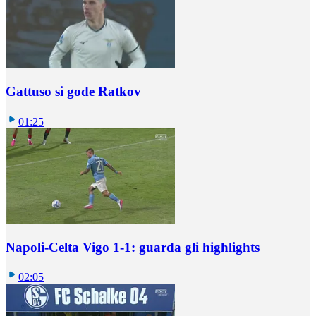
Gattuso si gode Ratkov
01:25
Napoli-Celta Vigo 1-1: guarda gli highlights
02:05