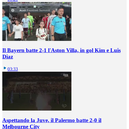
Il Bayern batte 2-1 l'Aston Villa, in gol Kim e Luis
Diaz
03:33
Aspettando la Juve, il Palermo batte 2-0 il
Melbourne City