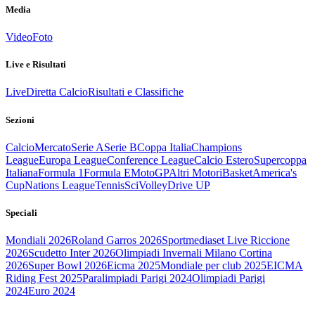
Media
Video
Foto
Live e Risultati
Live
Diretta Calcio
Risultati e Classifiche
Sezioni
Calcio
Mercato
Serie A
Serie B
Coppa Italia
Champions
League
Europa League
Conference League
Calcio Estero
Supercoppa
Italiana
Formula 1
Formula E
MotoGP
Altri Motori
Basket
America's
Cup
Nations League
Tennis
Sci
Volley
Drive UP
Speciali
Mondiali 2026
Roland Garros 2026
Sportmediaset Live Riccione
2026
Scudetto Inter 2026
Olimpiadi Invernali Milano Cortina
2026
Super Bowl 2026
Eicma 2025
Mondiale per club 2025
EICMA
Riding Fest 2025
Paralimpiadi Parigi 2024
Olimpiadi Parigi
2024
Euro 2024