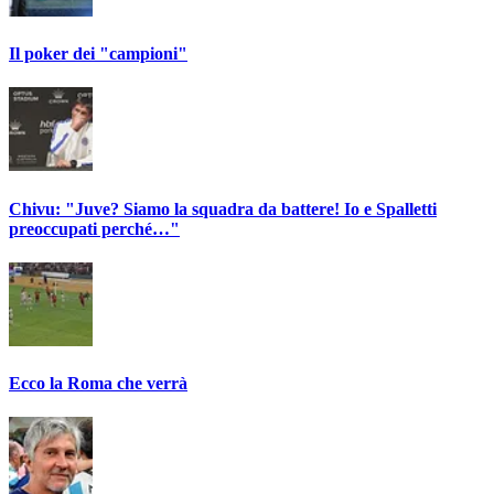
Il poker dei "campioni"
Chivu: "Juve? Siamo la squadra da battere! Io e Spalletti
preoccupati perché…"
Ecco la Roma che verrà