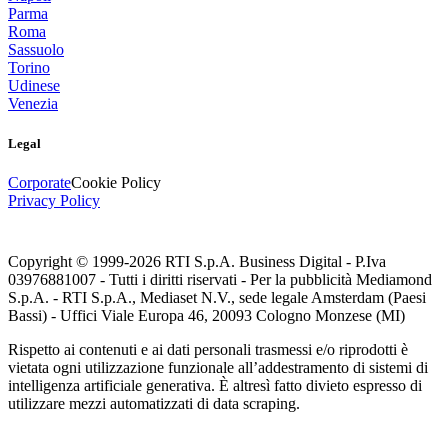
Parma
Roma
Sassuolo
Torino
Udinese
Venezia
Legal
Corporate
Cookie Policy
Privacy Policy
Copyright © 1999-
2026
RTI S.p.A. Business Digital - P.Iva
03976881007 - Tutti i diritti riservati - Per la pubblicità Mediamond
S.p.A. - RTI S.p.A., Mediaset N.V., sede legale Amsterdam (Paesi
Bassi) - Uffici Viale Europa 46, 20093 Cologno Monzese (MI)
Rispetto ai contenuti e ai dati personali trasmessi e/o riprodotti è
vietata ogni utilizzazione funzionale all’addestramento di sistemi di
intelligenza artificiale generativa. È altresì fatto divieto espresso di
utilizzare mezzi automatizzati di data scraping.