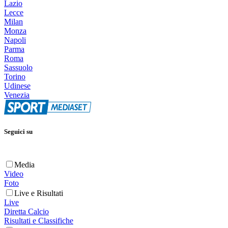
Lazio
Lecce
Milan
Monza
Napoli
Parma
Roma
Sassuolo
Torino
Udinese
Venezia
Seguici su
Media
Video
Foto
Live e Risultati
Live
Diretta Calcio
Risultati e Classifiche