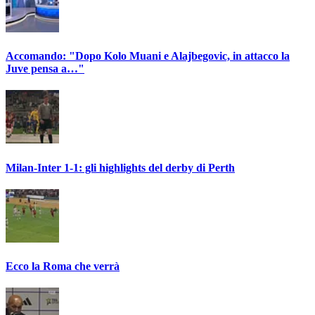
Accomando: "Dopo Kolo Muani e Alajbegovic, in attacco la
Juve pensa a…"
Milan-Inter 1-1: gli highlights del derby di Perth
Ecco la Roma che verrà