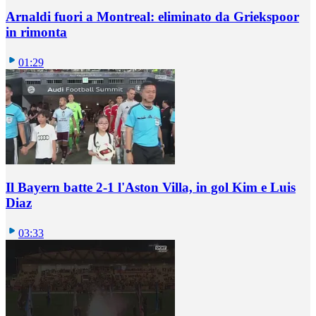
Arnaldi fuori a Montreal: eliminato da Griekspoor
in rimonta
01:29
Il Bayern batte 2-1 l'Aston Villa, in gol Kim e Luis
Diaz
03:33