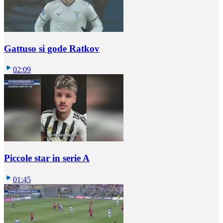
Gattuso si gode Ratkov
02:09
Piccole star in serie A
01:45