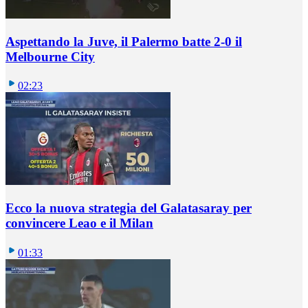
Aspettando la Juve, il Palermo batte 2-0 il
Melbourne City
02:23
Ecco la nuova strategia del Galatasaray per
convincere Leao e il Milan
01:33