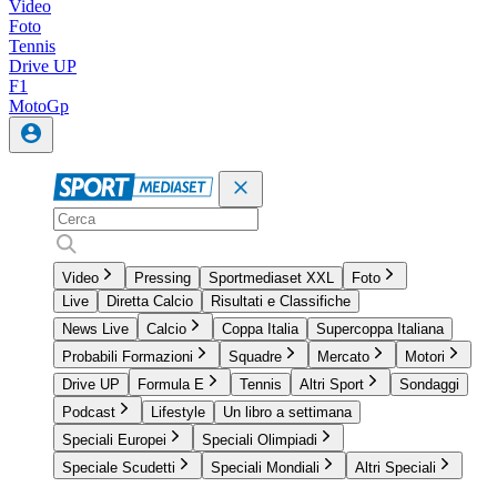
Video
Foto
Tennis
Drive UP
F1
MotoGp
Video
Pressing
Sportmediaset XXL
Foto
Live
Diretta Calcio
Risultati e Classifiche
News Live
Calcio
Coppa Italia
Supercoppa Italiana
Probabili Formazioni
Squadre
Mercato
Motori
Drive UP
Formula E
Tennis
Altri Sport
Sondaggi
Podcast
Lifestyle
Un libro a settimana
Speciali Europei
Speciali Olimpiadi
Speciale Scudetti
Speciali Mondiali
Altri Speciali