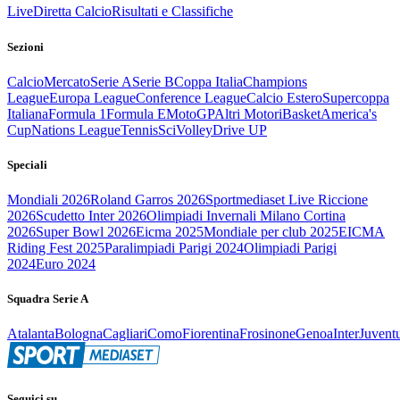
Live
Diretta Calcio
Risultati e Classifiche
Sezioni
Calcio
Mercato
Serie A
Serie B
Coppa Italia
Champions
League
Europa League
Conference League
Calcio Estero
Supercoppa
Italiana
Formula 1
Formula E
MotoGP
Altri Motori
Basket
America's
Cup
Nations League
Tennis
Sci
Volley
Drive UP
Speciali
Mondiali 2026
Roland Garros 2026
Sportmediaset Live Riccione
2026
Scudetto Inter 2026
Olimpiadi Invernali Milano Cortina
2026
Super Bowl 2026
Eicma 2025
Mondiale per club 2025
EICMA
Riding Fest 2025
Paralimpiadi Parigi 2024
Olimpiadi Parigi
2024
Euro 2024
Squadra Serie A
Atalanta
Bologna
Cagliari
Como
Fiorentina
Frosinone
Genoa
Inter
Juvent
Seguici su