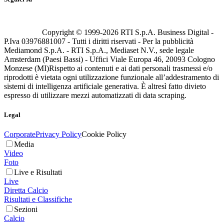
Copyright © 1999-
2026
RTI S.p.A. Business Digital -
P.Iva 03976881007 - Tutti i diritti riservati - Per la pubblicità
Mediamond S.p.A. - RTI S.p.A., Mediaset N.V., sede legale
Amsterdam (Paesi Bassi) - Uffici Viale Europa 46, 20093 Cologno
Monzese (MI)
Rispetto ai contenuti e ai dati personali trasmessi e/o
riprodotti è vietata ogni utilizzazione funzionale all’addestramento di
sistemi di intelligenza artificiale generativa. È altresì fatto divieto
espresso di utilizzare mezzi automatizzati di data scraping.
Legal
Corporate
Privacy Policy
Cookie Policy
Media
Video
Foto
Live e Risultati
Live
Diretta Calcio
Risultati e Classifiche
Sezioni
Calcio