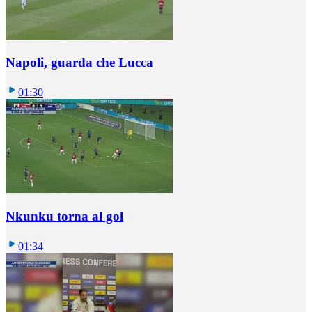
Napoli, guarda che Lucca
01:30
Nkunku torna al gol
01:34