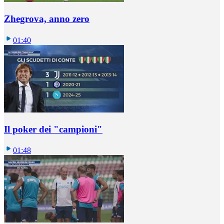
Zhegrova, anno zero
01:40
Il poker dei "campioni"
01:48