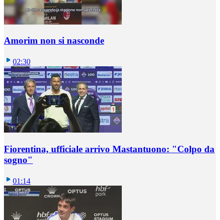
Amorim non si nasconde
02:30
Fiorentina, ufficiale arrivo Mastantuono: "Colpo da
sogno"
01:14