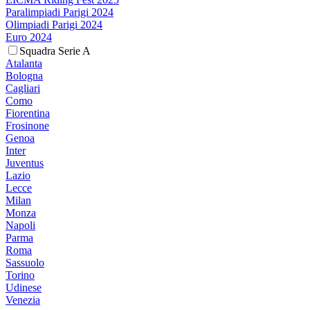
Paralimpiadi Parigi 2024
Olimpiadi Parigi 2024
Euro 2024
Squadra Serie A
Atalanta
Bologna
Cagliari
Como
Fiorentina
Frosinone
Genoa
Inter
Juventus
Lazio
Lecce
Milan
Monza
Napoli
Parma
Roma
Sassuolo
Torino
Udinese
Venezia