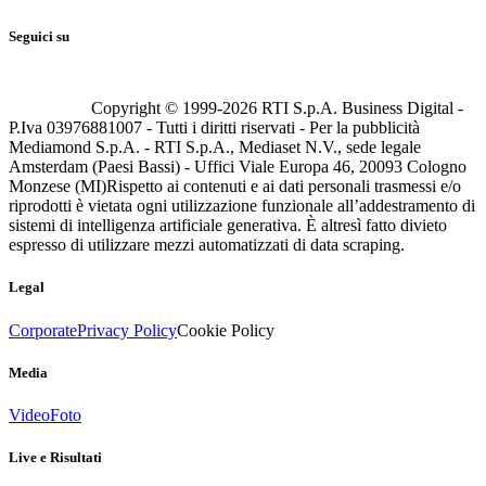
Seguici su
Copyright © 1999-
2026
RTI S.p.A. Business Digital -
P.Iva 03976881007 - Tutti i diritti riservati - Per la pubblicità
Mediamond S.p.A. - RTI S.p.A., Mediaset N.V., sede legale
Amsterdam (Paesi Bassi) - Uffici Viale Europa 46, 20093 Cologno
Monzese (MI)
Rispetto ai contenuti e ai dati personali trasmessi e/o
riprodotti è vietata ogni utilizzazione funzionale all’addestramento di
sistemi di intelligenza artificiale generativa. È altresì fatto divieto
espresso di utilizzare mezzi automatizzati di data scraping.
Legal
Corporate
Privacy Policy
Cookie Policy
Media
Video
Foto
Live e Risultati