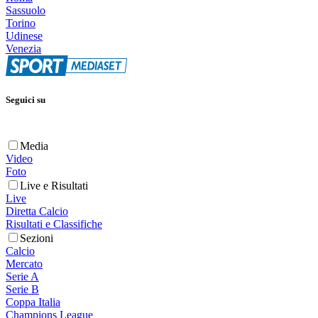
Sassuolo
Torino
Udinese
Venezia
Seguici su
Media
Video
Foto
Live e Risultati
Live
Diretta Calcio
Risultati e Classifiche
Sezioni
Calcio
Mercato
Serie A
Serie B
Coppa Italia
Champions League