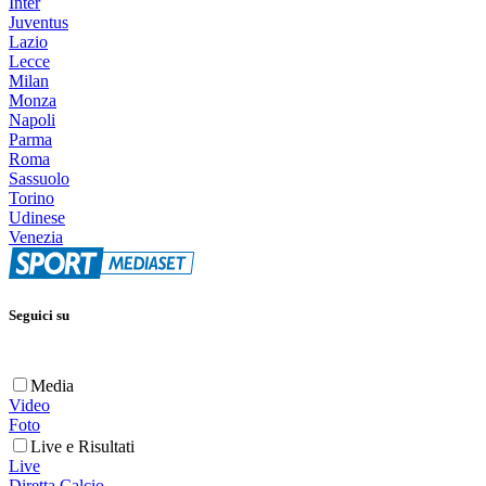
Inter
Juventus
Lazio
Lecce
Milan
Monza
Napoli
Parma
Roma
Sassuolo
Torino
Udinese
Venezia
Seguici su
Media
Video
Foto
Live e Risultati
Live
Diretta Calcio