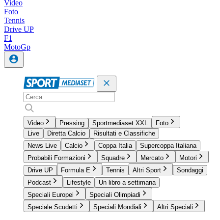
Video
Foto
Tennis
Drive UP
F1
MotoGp
Video
Pressing
Sportmediaset XXL
Foto
Live
Diretta Calcio
Risultati e Classifiche
News Live
Calcio
Coppa Italia
Supercoppa Italiana
Probabili Formazioni
Squadre
Mercato
Motori
Drive UP
Formula E
Tennis
Altri Sport
Sondaggi
Podcast
Lifestyle
Un libro a settimana
Speciali Europei
Speciali Olimpiadi
Speciale Scudetti
Speciali Mondiali
Altri Speciali