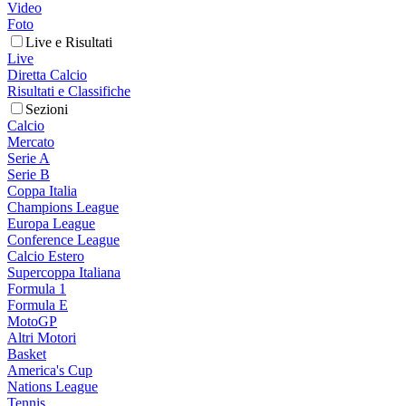
Video
Foto
Live e Risultati
Live
Diretta Calcio
Risultati e Classifiche
Sezioni
Calcio
Mercato
Serie A
Serie B
Coppa Italia
Champions League
Europa League
Conference League
Calcio Estero
Supercoppa Italiana
Formula 1
Formula E
MotoGP
Altri Motori
Basket
America's Cup
Nations League
Tennis