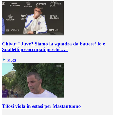
Chivu: "Juve? Siamo la squadra da battere! Io e
Spalletti preoccupati perché…"
01:30
Tifosi viola in estasi per Mastantuono