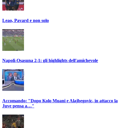
Leao, Pavard e non solo
Napoli-Osasuna 2-1: gli highlights dell'amichevole
Accomando: "Dopo Kolo Muani e Alajbegovic, in attacco la
Juve pensa a…"