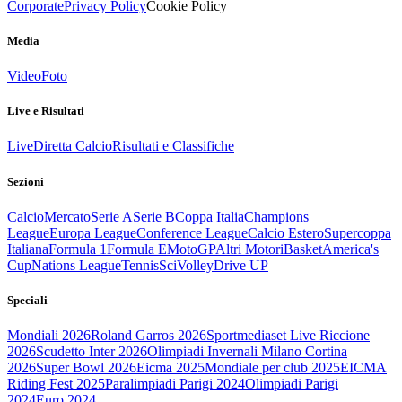
Corporate
Privacy Policy
Cookie Policy
Media
Video
Foto
Live e Risultati
Live
Diretta Calcio
Risultati e Classifiche
Sezioni
Calcio
Mercato
Serie A
Serie B
Coppa Italia
Champions
League
Europa League
Conference League
Calcio Estero
Supercoppa
Italiana
Formula 1
Formula E
MotoGP
Altri Motori
Basket
America's
Cup
Nations League
Tennis
Sci
Volley
Drive UP
Speciali
Mondiali 2026
Roland Garros 2026
Sportmediaset Live Riccione
2026
Scudetto Inter 2026
Olimpiadi Invernali Milano Cortina
2026
Super Bowl 2026
Eicma 2025
Mondiale per club 2025
EICMA
Riding Fest 2025
Paralimpiadi Parigi 2024
Olimpiadi Parigi
2024
Euro 2024