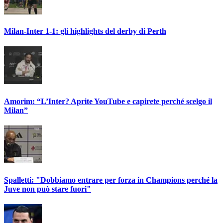
Milan-Inter 1-1: gli highlights del derby di Perth
Amorim: “L’Inter? Aprite YouTube e capirete perché scelgo il
Milan”
Spalletti: "Dobbiamo entrare per forza in Champions perché la
Juve non può stare fuori"