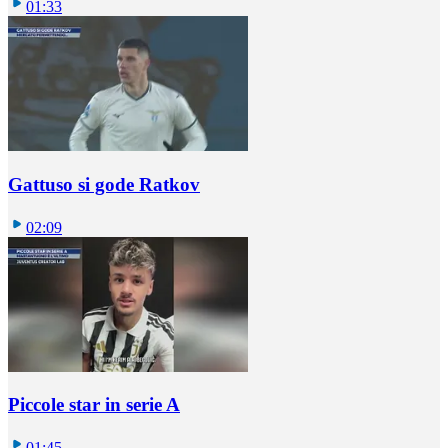
01:33
Gattuso si gode Ratkov
02:09
Piccole star in serie A
01:45