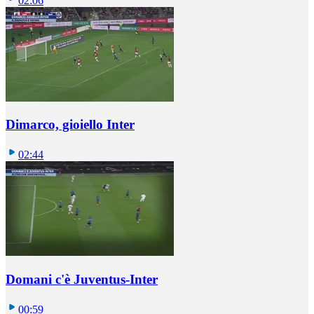
02:06
Dimarco, gioiello Inter
02:44
Domani c'è Juventus-Inter
00:59