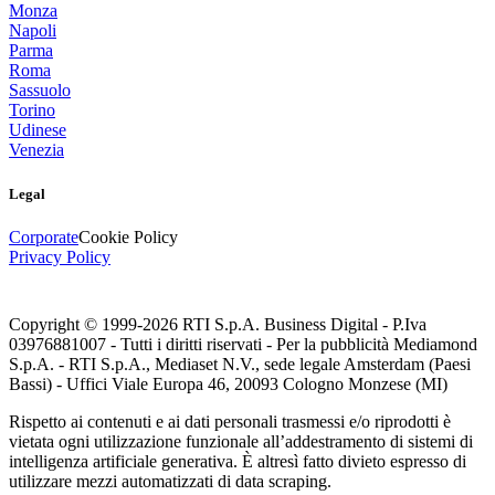
Monza
Napoli
Parma
Roma
Sassuolo
Torino
Udinese
Venezia
Legal
Corporate
Cookie Policy
Privacy Policy
Copyright © 1999-
2026
RTI S.p.A. Business Digital - P.Iva
03976881007 - Tutti i diritti riservati - Per la pubblicità Mediamond
S.p.A. - RTI S.p.A., Mediaset N.V., sede legale Amsterdam (Paesi
Bassi) - Uffici Viale Europa 46, 20093 Cologno Monzese (MI)
Rispetto ai contenuti e ai dati personali trasmessi e/o riprodotti è
vietata ogni utilizzazione funzionale all’addestramento di sistemi di
intelligenza artificiale generativa. È altresì fatto divieto espresso di
utilizzare mezzi automatizzati di data scraping.