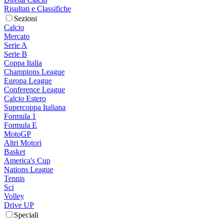
Risultati e Classifiche
Sezioni
Calcio
Mercato
Serie A
Serie B
Coppa Italia
Champions League
Europa League
Conference League
Calcio Estero
Supercoppa Italiana
Formula 1
Formula E
MotoGP
Altri Motori
Basket
America's Cup
Nations League
Tennis
Sci
Volley
Drive UP
Speciali