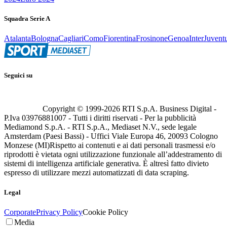
Squadra Serie A
Atalanta
Bologna
Cagliari
Como
Fiorentina
Frosinone
Genoa
Inter
Juvent
Seguici su
Copyright © 1999-
2026
RTI S.p.A. Business Digital -
P.Iva 03976881007 - Tutti i diritti riservati - Per la pubblicità
Mediamond S.p.A. - RTI S.p.A., Mediaset N.V., sede legale
Amsterdam (Paesi Bassi) - Uffici Viale Europa 46, 20093 Cologno
Monzese (MI)
Rispetto ai contenuti e ai dati personali trasmessi e/o
riprodotti è vietata ogni utilizzazione funzionale all’addestramento di
sistemi di intelligenza artificiale generativa. È altresì fatto divieto
espresso di utilizzare mezzi automatizzati di data scraping.
Legal
Corporate
Privacy Policy
Cookie Policy
Media