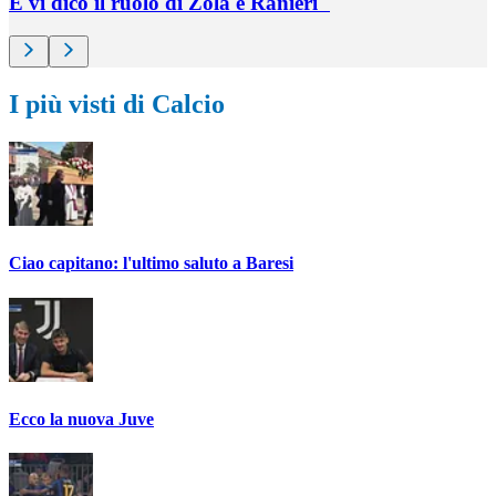
E vi dico il ruolo di Zola e Ranieri"
I più visti di Calcio
Ciao capitano: l'ultimo saluto a Baresi
Ecco la nuova Juve