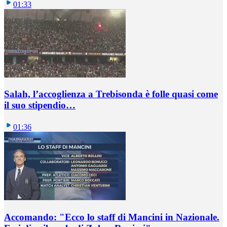
01:33
Salah, l’accoglienza a Trebisonda è folle quasi come
il suo stipendio…
01:36
Accomando: "Ecco lo staff di Mancini in Nazionale.