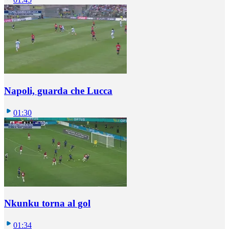
Napoli, guarda che Lucca
01:30
Nkunku torna al gol
01:34