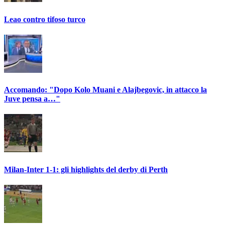
Leao contro tifoso turco
Accomando: "Dopo Kolo Muani e Alajbegovic, in attacco la
Juve pensa a…"
Milan-Inter 1-1: gli highlights del derby di Perth