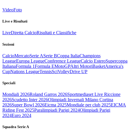
Video
Foto
Live e Risultati
Live
Diretta Calcio
Risultati e Classifiche
Sezioni
Calcio
Mercato
Serie A
Serie B
Coppa Italia
Champions
League
Europa League
Conference League
Calcio Estero
Supercoppa
Italiana
Formula 1
Formula E
MotoGP
Altri Motori
Basket
America's
Cup
Nations League
Tennis
Sci
Volley
Drive UP
Speciali
Mondiali 2026
Roland Garros 2026
Sportmediaset Live Riccione
2026
Scudetto Inter 2026
Olimpiadi Invernali Milano Cortina
2026
Super Bowl 2026
Eicma 2025
Mondiale per club 2025
EICMA
Riding Fest 2025
Paralimpiadi Parigi 2024
Olimpiadi Parigi
2024
Euro 2024
Squadra Serie A