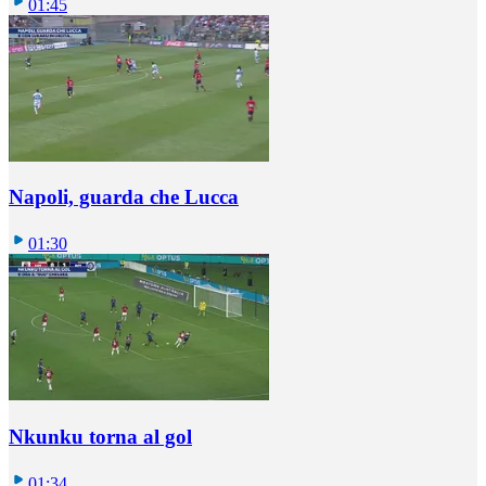
01:45
Napoli, guarda che Lucca
01:30
Nkunku torna al gol
01:34