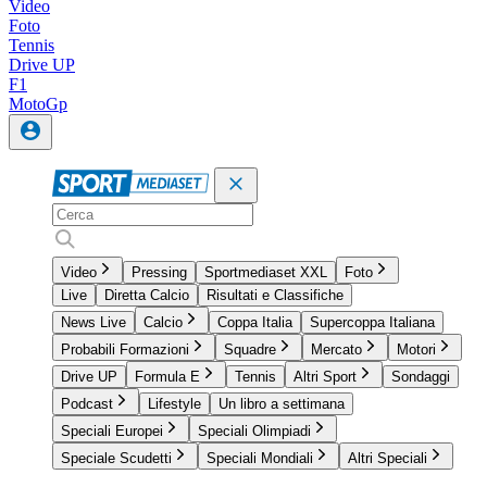
Video
Foto
Tennis
Drive UP
F1
MotoGp
Video
Pressing
Sportmediaset XXL
Foto
Live
Diretta Calcio
Risultati e Classifiche
News Live
Calcio
Coppa Italia
Supercoppa Italiana
Probabili Formazioni
Squadre
Mercato
Motori
Drive UP
Formula E
Tennis
Altri Sport
Sondaggi
Podcast
Lifestyle
Un libro a settimana
Speciali Europei
Speciali Olimpiadi
Speciale Scudetti
Speciali Mondiali
Altri Speciali