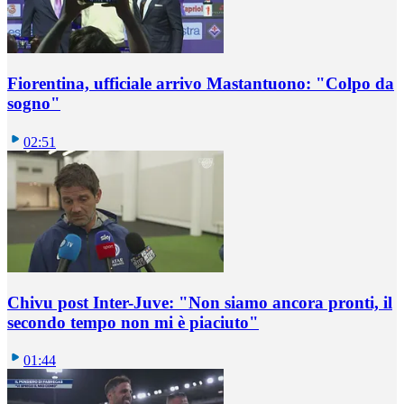
Fiorentina, ufficiale arrivo Mastantuono: "Colpo da
sogno"
02:51
Chivu post Inter-Juve: "Non siamo ancora pronti, il
secondo tempo non mi è piaciuto"
01:44