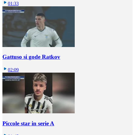
01:33
Gattuso si gode Ratkov
02:09
Piccole star in serie A