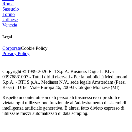
Roma
Sassuolo
Torino
Udinese
Venezia
Legal
Corporate
Cookie Policy
Privacy Policy
Copyright © 1999-
2026
RTI S.p.A. Business Digital - P.Iva
03976881007 - Tutti i diritti riservati - Per la pubblicità Mediamond
S.p.A. - RTI S.p.A., Mediaset N.V., sede legale Amsterdam (Paesi
Bassi) - Uffici Viale Europa 46, 20093 Cologno Monzese (MI)
Rispetto ai contenuti e ai dati personali trasmessi e/o riprodotti è
vietata ogni utilizzazione funzionale all’addestramento di sistemi di
intelligenza artificiale generativa. È altresì fatto divieto espresso di
utilizzare mezzi automatizzati di data scraping.