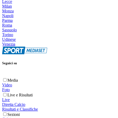
Lecce
Milan
Monza
Napoli
Parma
Roma
Sassuolo
Torino
Udinese
Venezia
Seguici su
Media
Video
Foto
Live e Risultati
Live
Diretta Calcio
Risultati e Classifiche
Sezioni