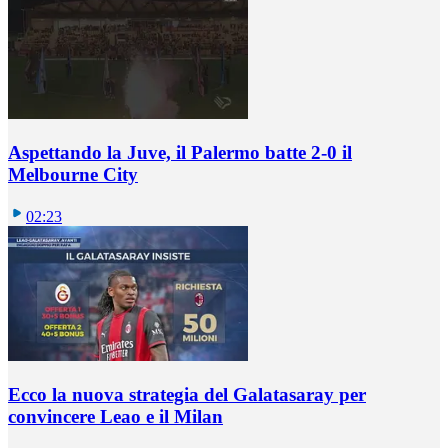
Aspettando la Juve, il Palermo batte 2-0 il
Melbourne City
02:23
Ecco la nuova strategia del Galatasaray per
convincere Leao e il Milan