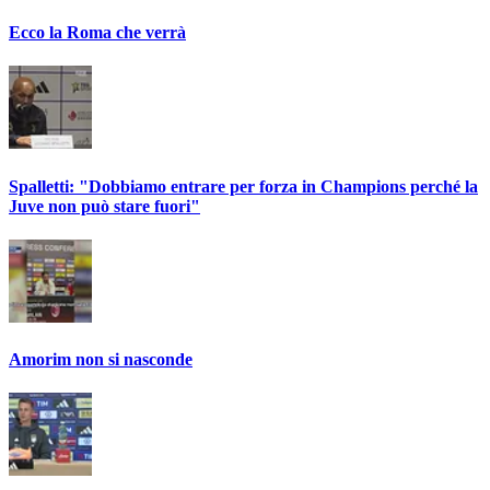
Ecco la Roma che verrà
Spalletti: "Dobbiamo entrare per forza in Champions perché la
Juve non può stare fuori"
Amorim non si nasconde