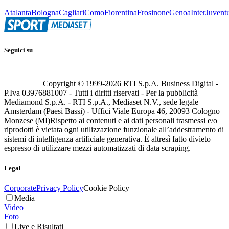
Atalanta
Bologna
Cagliari
Como
Fiorentina
Frosinone
Genoa
Inter
Juvent
Seguici su
Copyright © 1999-
2026
RTI S.p.A. Business Digital -
P.Iva 03976881007 - Tutti i diritti riservati - Per la pubblicità
Mediamond S.p.A. - RTI S.p.A., Mediaset N.V., sede legale
Amsterdam (Paesi Bassi) - Uffici Viale Europa 46, 20093 Cologno
Monzese (MI)
Rispetto ai contenuti e ai dati personali trasmessi e/o
riprodotti è vietata ogni utilizzazione funzionale all’addestramento di
sistemi di intelligenza artificiale generativa. È altresì fatto divieto
espresso di utilizzare mezzi automatizzati di data scraping.
Legal
Corporate
Privacy Policy
Cookie Policy
Media
Video
Foto
Live e Risultati