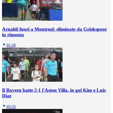
Arnaldi fuori a Montreal: eliminato da Griekspoor
in rimonta
01:29
Il Bayern batte 2-1 l'Aston Villa, in gol Kim e Luis
Diaz
03:33