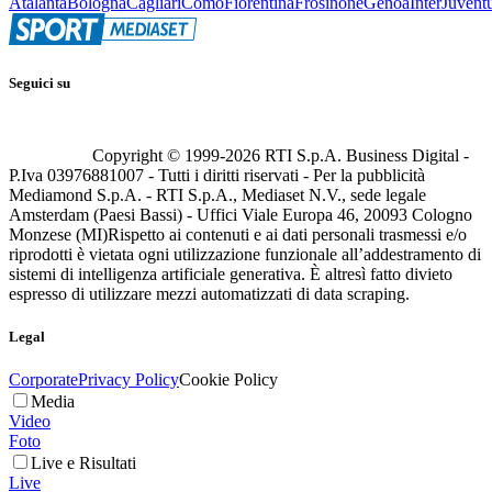
Atalanta
Bologna
Cagliari
Como
Fiorentina
Frosinone
Genoa
Inter
Juvent
Seguici su
Copyright © 1999-
2026
RTI S.p.A. Business Digital -
P.Iva 03976881007 - Tutti i diritti riservati - Per la pubblicità
Mediamond S.p.A. - RTI S.p.A., Mediaset N.V., sede legale
Amsterdam (Paesi Bassi) - Uffici Viale Europa 46, 20093 Cologno
Monzese (MI)
Rispetto ai contenuti e ai dati personali trasmessi e/o
riprodotti è vietata ogni utilizzazione funzionale all’addestramento di
sistemi di intelligenza artificiale generativa. È altresì fatto divieto
espresso di utilizzare mezzi automatizzati di data scraping.
Legal
Corporate
Privacy Policy
Cookie Policy
Media
Video
Foto
Live e Risultati
Live