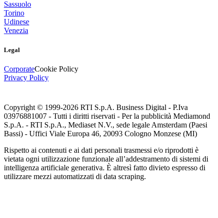
Sassuolo
Torino
Udinese
Venezia
Legal
Corporate
Cookie Policy
Privacy Policy
Copyright © 1999-
2026
RTI S.p.A. Business Digital - P.Iva
03976881007 - Tutti i diritti riservati - Per la pubblicità Mediamond
S.p.A. - RTI S.p.A., Mediaset N.V., sede legale Amsterdam (Paesi
Bassi) - Uffici Viale Europa 46, 20093 Cologno Monzese (MI)
Rispetto ai contenuti e ai dati personali trasmessi e/o riprodotti è
vietata ogni utilizzazione funzionale all’addestramento di sistemi di
intelligenza artificiale generativa. È altresì fatto divieto espresso di
utilizzare mezzi automatizzati di data scraping.