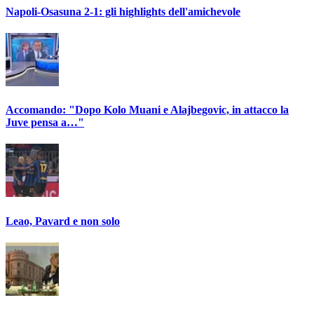
Napoli-Osasuna 2-1: gli highlights dell'amichevole
Accomando: "Dopo Kolo Muani e Alajbegovic, in attacco la
Juve pensa a…"
Leao, Pavard e non solo