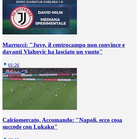
Marrucci: "Juve, il centrocampo non convince e
davanti Vlahovic ha lasciato un vuoto"
01:26
Calciomercato, Accomando: "Napoli, ecco cosa
succede con Lukaku"