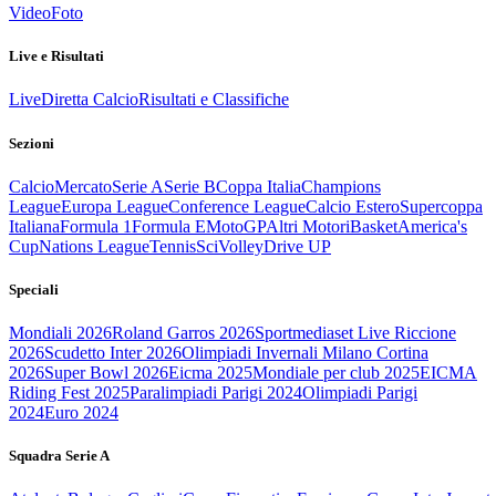
Video
Foto
Live e Risultati
Live
Diretta Calcio
Risultati e Classifiche
Sezioni
Calcio
Mercato
Serie A
Serie B
Coppa Italia
Champions
League
Europa League
Conference League
Calcio Estero
Supercoppa
Italiana
Formula 1
Formula E
MotoGP
Altri Motori
Basket
America's
Cup
Nations League
Tennis
Sci
Volley
Drive UP
Speciali
Mondiali 2026
Roland Garros 2026
Sportmediaset Live Riccione
2026
Scudetto Inter 2026
Olimpiadi Invernali Milano Cortina
2026
Super Bowl 2026
Eicma 2025
Mondiale per club 2025
EICMA
Riding Fest 2025
Paralimpiadi Parigi 2024
Olimpiadi Parigi
2024
Euro 2024
Squadra Serie A