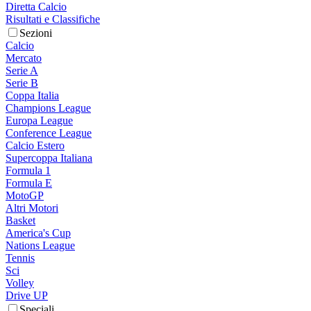
Diretta Calcio
Risultati e Classifiche
Sezioni
Calcio
Mercato
Serie A
Serie B
Coppa Italia
Champions League
Europa League
Conference League
Calcio Estero
Supercoppa Italiana
Formula 1
Formula E
MotoGP
Altri Motori
Basket
America's Cup
Nations League
Tennis
Sci
Volley
Drive UP
Speciali