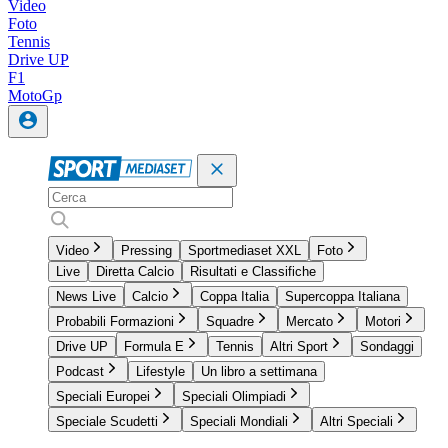
Video
Foto
Tennis
Drive UP
F1
MotoGp
Video
Pressing
Sportmediaset XXL
Foto
Live
Diretta Calcio
Risultati e Classifiche
News Live
Calcio
Coppa Italia
Supercoppa Italiana
Probabili Formazioni
Squadre
Mercato
Motori
Drive UP
Formula E
Tennis
Altri Sport
Sondaggi
Podcast
Lifestyle
Un libro a settimana
Speciali Europei
Speciali Olimpiadi
Speciale Scudetti
Speciali Mondiali
Altri Speciali