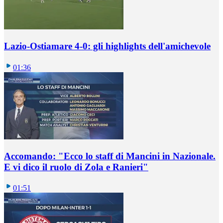
Lazio-Ostiamare 4-0: gli highlights dell'amichevole
01:36
Accomando: "Ecco lo staff di Mancini in Nazionale.
E vi dico il ruolo di Zola e Ranieri"
01:51