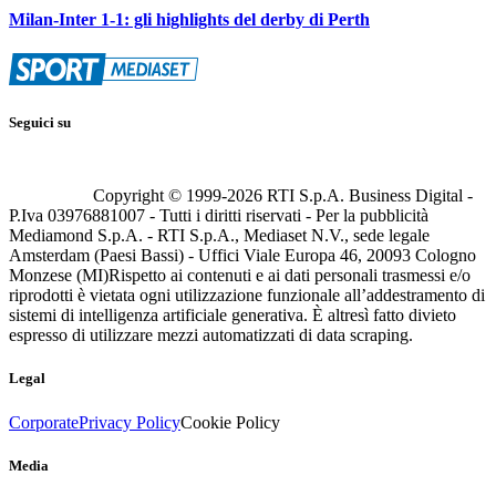
Milan-Inter 1-1: gli highlights del derby di Perth
Seguici su
Copyright © 1999-
2026
RTI S.p.A. Business Digital -
P.Iva 03976881007 - Tutti i diritti riservati - Per la pubblicità
Mediamond S.p.A. - RTI S.p.A., Mediaset N.V., sede legale
Amsterdam (Paesi Bassi) - Uffici Viale Europa 46, 20093 Cologno
Monzese (MI)
Rispetto ai contenuti e ai dati personali trasmessi e/o
riprodotti è vietata ogni utilizzazione funzionale all’addestramento di
sistemi di intelligenza artificiale generativa. È altresì fatto divieto
espresso di utilizzare mezzi automatizzati di data scraping.
Legal
Corporate
Privacy Policy
Cookie Policy
Media