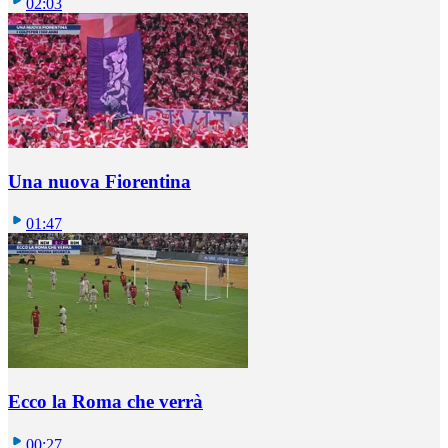
02:03
Una nuova Fiorentina
01:47
Ecco la Roma che verrà
00:27