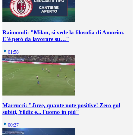
Raimondi: "Milan, si vede la filosofia di Amorim.
C'è però da lavorare su…"
01:58
Marrucci: "Juve, quante note positive! Zero gol
subiti, Yildiz e... l'uomo in più"
00:27