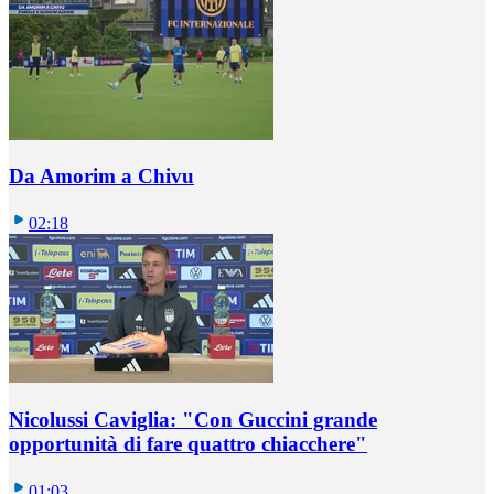
Da Amorim a Chivu
02:18
Nicolussi Caviglia: "Con Guccini grande
opportunità di fare quattro chiacchere"
01:03