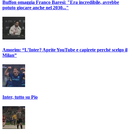
Buffon omaggia Franco Baresi: "Era incredibile, avrebbe
potuto giocare anche nel 2030..."
Amorim: “L’Inter? Aprite YouTube e capirete perché scelgo il
Milan”
Inter, tutto su Pio