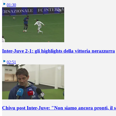
01:30
Inter-Juve 2-1: gli highlights della vittoria nerazzurra
02:51
Chivu post Inter-Juve: "Non siamo ancora pronti, il