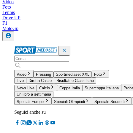
Video
Foto
Tennis
Drive UP
F1
MotoGp
Video
Pressing
Sportmediaset XXL
Foto
Live
Diretta Calcio
Risultati e Classifiche
News Live
Calcio
Coppa Italia
Supercoppa Italiana
Proba
Un libro a settimana
Speciali Europei
Speciali Olimpiadi
Speciale Scudetti
Seguici anche su