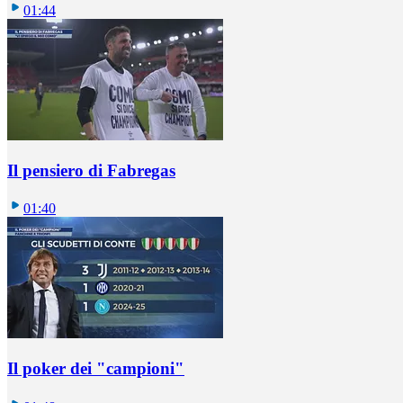
01:44
Il pensiero di Fabregas
01:40
Il poker dei "campioni"