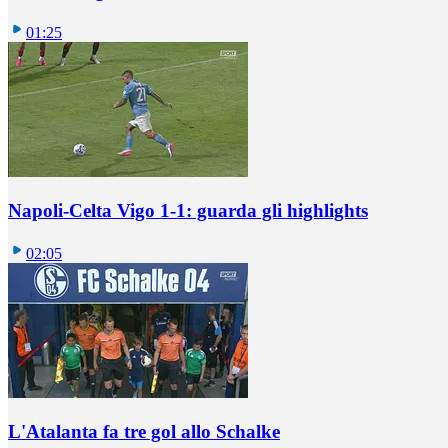
01:25
Napoli-Celta Vigo 1-1: guarda gli highlights
02:05
L'Atalanta fa tre gol allo Schalke