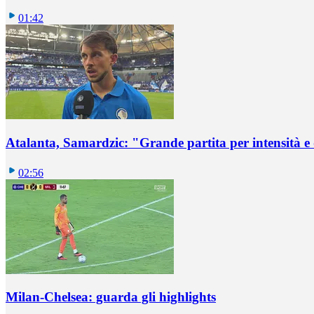
01:42
Atalanta, Samardzic: "Grande partita per intensità e
02:56
Milan-Chelsea: guarda gli highlights