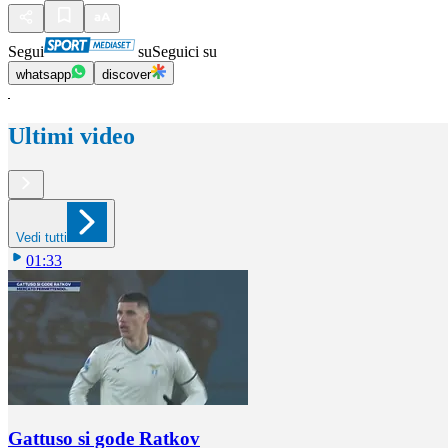
Segui
su
Seguici su
whatsapp
discover
Ultimi video
Vedi tutti
01:33
Gattuso si gode Ratkov