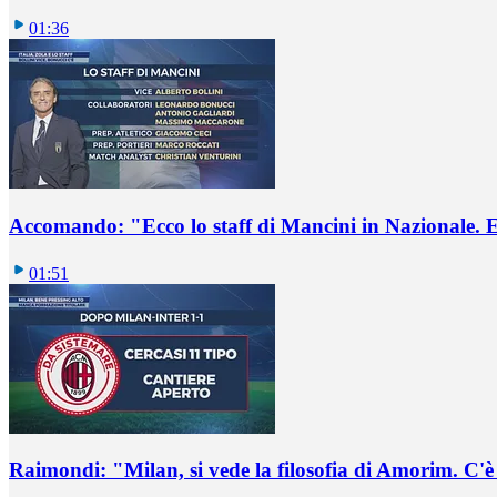
01:36
Accomando: "Ecco lo staff di Mancini in Nazionale. E 
01:51
Raimondi: "Milan, si vede la filosofia di Amorim. C'