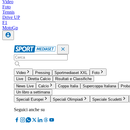
Video
Foto
Tennis
Drive UP
F1
MotoGp
Video
Pressing
Sportmediaset XXL
Foto
Live
Diretta Calcio
Risultati e Classifiche
News Live
Calcio
Coppa Italia
Supercoppa Italiana
Proba
Un libro a settimana
Speciali Europei
Speciali Olimpiadi
Speciale Scudetti
Seguici anche su