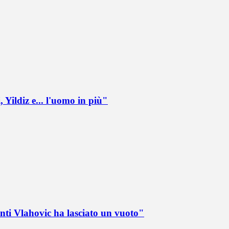
 Yildiz e... l'uomo in più"
nti Vlahovic ha lasciato un vuoto"