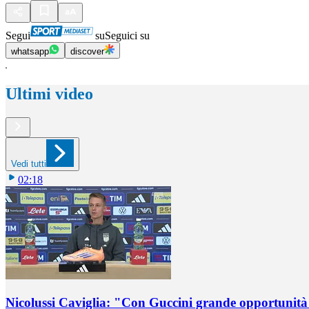
Segui
su
Seguici su
whatsapp
discover
Ultimi video
Vedi tutti
02:18
Nicolussi Caviglia: "Con Guccini grande opportunità 