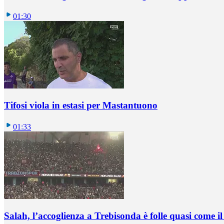
01:30
Tifosi viola in estasi per Mastantuono
01:33
Salah, l’accoglienza a Trebisonda è folle quasi come i