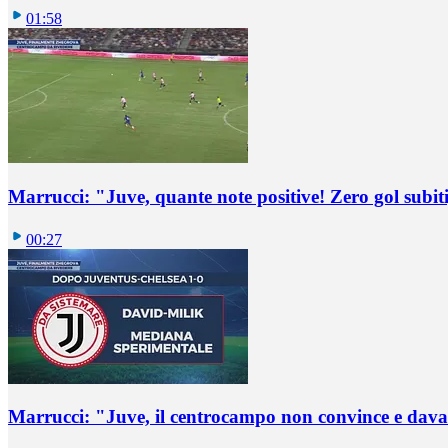
01:58
Marrucci: "Juve, quante note positive! Zero gol subiti,
00:27
Marrucci: "Juve, il centrocampo non convince e dava