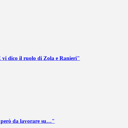
vi dico il ruolo di Zola e Ranieri"
è però da lavorare su…"