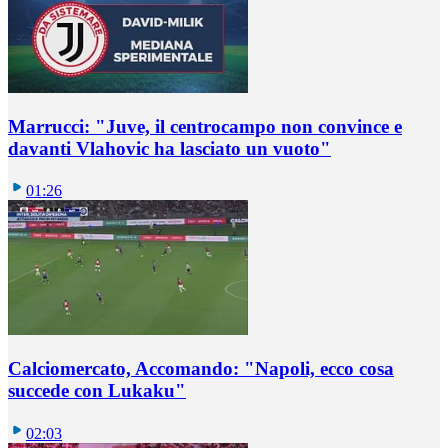
Marrucci: "Juve, il centrocampo non convince e
davanti Vlahovic ha lasciato un vuoto"
01:26
Calciomercato, Accomando: "Napoli, ecco cosa
succede con Lukaku"
02:03