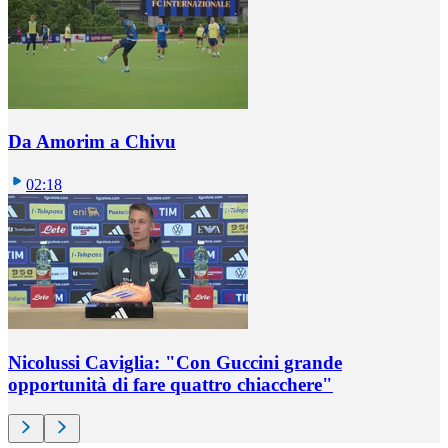
Da Amorim a Chivu
02:18
Nicolussi Caviglia: "Con Guccini grande
opportunità di fare quattro chiacchere"