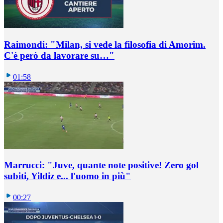
Raimondi: "Milan, si vede la filosofia di Amorim.
C'è però da lavorare su…"
01:58
Marrucci: "Juve, quante note positive! Zero gol
subiti, Yildiz e... l'uomo in più"
00:27