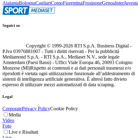
Atalanta
Bologna
Cagliari
Como
Fiorentina
Frosinone
Genoa
Inter
Juvent
Seguici su
Copyright © 1999-
2026
RTI S.p.A. Business Digital -
P.Iva 03976881007 - Tutti i diritti riservati - Per la pubblicità
Mediamond S.p.A. - RTI S.p.A., Mediaset N.V., sede legale
Amsterdam (Paesi Bassi) - Uffici Viale Europa 46, 20093 Cologno
Monzese (MI)
Rispetto ai contenuti e ai dati personali trasmessi e/o
riprodotti è vietata ogni utilizzazione funzionale all’addestramento di
sistemi di intelligenza artificiale generativa. È altresì fatto divieto
espresso di utilizzare mezzi automatizzati di data scraping.
Legal
Corporate
Privacy Policy
Cookie Policy
Media
Video
Foto
Live e Risultati
Live