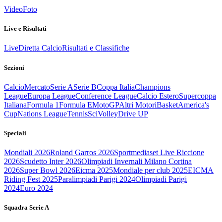
Video
Foto
Live e Risultati
Live
Diretta Calcio
Risultati e Classifiche
Sezioni
Calcio
Mercato
Serie A
Serie B
Coppa Italia
Champions
League
Europa League
Conference League
Calcio Estero
Supercoppa
Italiana
Formula 1
Formula E
MotoGP
Altri Motori
Basket
America's
Cup
Nations League
Tennis
Sci
Volley
Drive UP
Speciali
Mondiali 2026
Roland Garros 2026
Sportmediaset Live Riccione
2026
Scudetto Inter 2026
Olimpiadi Invernali Milano Cortina
2026
Super Bowl 2026
Eicma 2025
Mondiale per club 2025
EICMA
Riding Fest 2025
Paralimpiadi Parigi 2024
Olimpiadi Parigi
2024
Euro 2024
Squadra Serie A