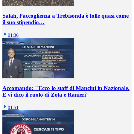
Salah, l’accoglienza a Trebisonda è folle quasi come
il suo stipendio…
01:36
Accomando: "Ecco lo staff di Mancini in Nazionale.
E vi dico il ruolo di Zola e Ranieri"
01:51