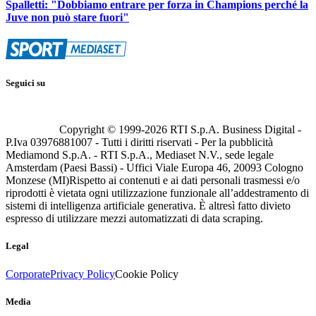
Spalletti: "Dobbiamo entrare per forza in Champions perché la
Juve non può stare fuori"
Seguici su
Copyright © 1999-
2026
RTI S.p.A. Business Digital -
P.Iva 03976881007 - Tutti i diritti riservati - Per la pubblicità
Mediamond S.p.A. - RTI S.p.A., Mediaset N.V., sede legale
Amsterdam (Paesi Bassi) - Uffici Viale Europa 46, 20093 Cologno
Monzese (MI)
Rispetto ai contenuti e ai dati personali trasmessi e/o
riprodotti è vietata ogni utilizzazione funzionale all’addestramento di
sistemi di intelligenza artificiale generativa. È altresì fatto divieto
espresso di utilizzare mezzi automatizzati di data scraping.
Legal
Corporate
Privacy Policy
Cookie Policy
Media