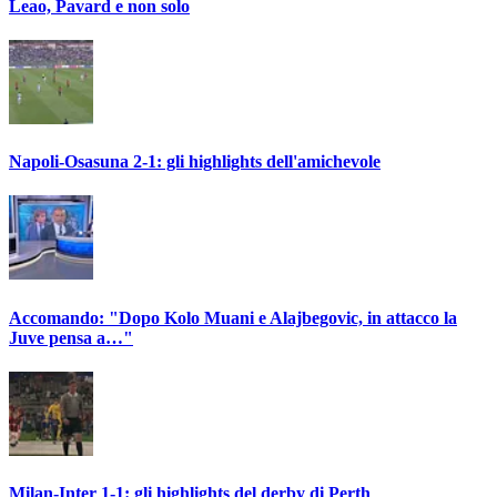
Leao, Pavard e non solo
Napoli-Osasuna 2-1: gli highlights dell'amichevole
Accomando: "Dopo Kolo Muani e Alajbegovic, in attacco la
Juve pensa a…"
Milan-Inter 1-1: gli highlights del derby di Perth