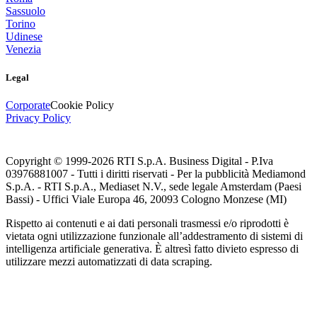
Sassuolo
Torino
Udinese
Venezia
Legal
Corporate
Cookie Policy
Privacy Policy
Copyright © 1999-
2026
RTI S.p.A. Business Digital - P.Iva
03976881007 - Tutti i diritti riservati - Per la pubblicità Mediamond
S.p.A. - RTI S.p.A., Mediaset N.V., sede legale Amsterdam (Paesi
Bassi) - Uffici Viale Europa 46, 20093 Cologno Monzese (MI)
Rispetto ai contenuti e ai dati personali trasmessi e/o riprodotti è
vietata ogni utilizzazione funzionale all’addestramento di sistemi di
intelligenza artificiale generativa. È altresì fatto divieto espresso di
utilizzare mezzi automatizzati di data scraping.