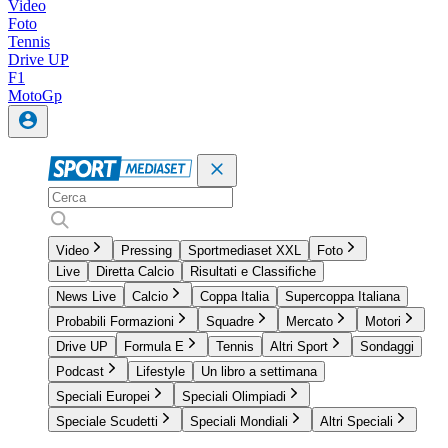
Video
Foto
Tennis
Drive UP
F1
MotoGp
Video
Pressing
Sportmediaset XXL
Foto
Live
Diretta Calcio
Risultati e Classifiche
News Live
Calcio
Coppa Italia
Supercoppa Italiana
Probabili Formazioni
Squadre
Mercato
Motori
Drive UP
Formula E
Tennis
Altri Sport
Sondaggi
Podcast
Lifestyle
Un libro a settimana
Speciali Europei
Speciali Olimpiadi
Speciale Scudetti
Speciali Mondiali
Altri Speciali