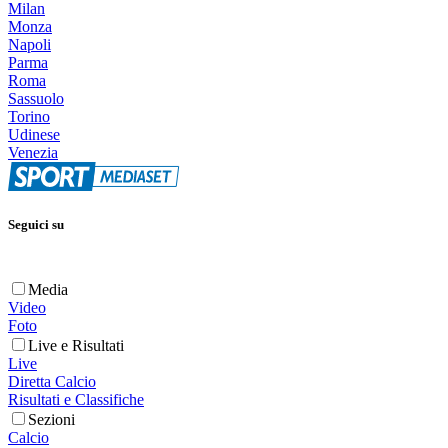
Milan
Monza
Napoli
Parma
Roma
Sassuolo
Torino
Udinese
Venezia
Seguici su
Media
Video
Foto
Live e Risultati
Live
Diretta Calcio
Risultati e Classifiche
Sezioni
Calcio