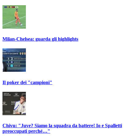
Milan-Chelsea: guarda gli highlights
Il poker dei "campioni"
Chivu: "Juve? Siamo la squadra da battere! Io e Spalletti
preoccupati perché…"