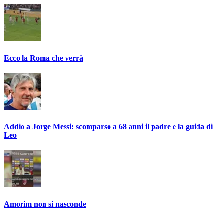
Ecco la Roma che verrà
Addio a Jorge Messi: scomparso a 68 anni il padre e la guida di
Leo
Amorim non si nasconde