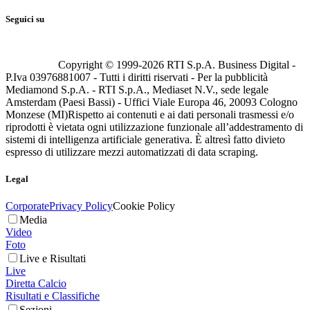
Seguici su
Copyright © 1999-
2026
RTI S.p.A. Business Digital -
P.Iva 03976881007 - Tutti i diritti riservati - Per la pubblicità
Mediamond S.p.A. - RTI S.p.A., Mediaset N.V., sede legale
Amsterdam (Paesi Bassi) - Uffici Viale Europa 46, 20093 Cologno
Monzese (MI)
Rispetto ai contenuti e ai dati personali trasmessi e/o
riprodotti è vietata ogni utilizzazione funzionale all’addestramento di
sistemi di intelligenza artificiale generativa. È altresì fatto divieto
espresso di utilizzare mezzi automatizzati di data scraping.
Legal
Corporate
Privacy Policy
Cookie Policy
Media
Video
Foto
Live e Risultati
Live
Diretta Calcio
Risultati e Classifiche
Sezioni