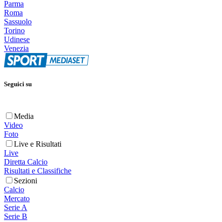
Parma
Roma
Sassuolo
Torino
Udinese
Venezia
Seguici su
Media
Video
Foto
Live e Risultati
Live
Diretta Calcio
Risultati e Classifiche
Sezioni
Calcio
Mercato
Serie A
Serie B