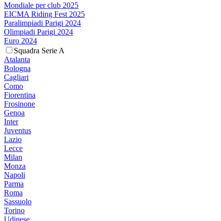
Mondiale per club 2025
EICMA Riding Fest 2025
Paralimpiadi Parigi 2024
Olimpiadi Parigi 2024
Euro 2024
Squadra Serie A
Atalanta
Bologna
Cagliari
Como
Fiorentina
Frosinone
Genoa
Inter
Juventus
Lazio
Lecce
Milan
Monza
Napoli
Parma
Roma
Sassuolo
Torino
Udinese