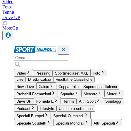
Video
Foto
Tennis
Drive UP
F1
MotoGp
Video
Pressing
Sportmediaset XXL
Foto
Live
Diretta Calcio
Risultati e Classifiche
News Live
Calcio
Coppa Italia
Supercoppa Italiana
Probabili Formazioni
Squadre
Mercato
Motori
Drive UP
Formula E
Tennis
Altri Sport
Sondaggi
Podcast
Lifestyle
Un libro a settimana
Speciali Europei
Speciali Olimpiadi
Speciale Scudetti
Speciali Mondiali
Altri Speciali