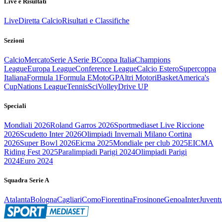
Live e Risultati
Live
Diretta Calcio
Risultati e Classifiche
Sezioni
Calcio
Mercato
Serie A
Serie B
Coppa Italia
Champions
League
Europa League
Conference League
Calcio Estero
Supercoppa
Italiana
Formula 1
Formula E
MotoGP
Altri Motori
Basket
America's
Cup
Nations League
Tennis
Sci
Volley
Drive UP
Speciali
Mondiali 2026
Roland Garros 2026
Sportmediaset Live Riccione
2026
Scudetto Inter 2026
Olimpiadi Invernali Milano Cortina
2026
Super Bowl 2026
Eicma 2025
Mondiale per club 2025
EICMA
Riding Fest 2025
Paralimpiadi Parigi 2024
Olimpiadi Parigi
2024
Euro 2024
Squadra Serie A
Atalanta
Bologna
Cagliari
Como
Fiorentina
Frosinone
Genoa
Inter
Juvent