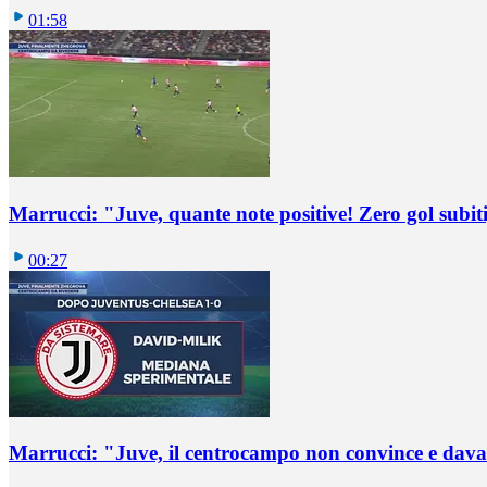
01:58
Marrucci: "Juve, quante note positive! Zero gol subiti,
00:27
Marrucci: "Juve, il centrocampo non convince e dava