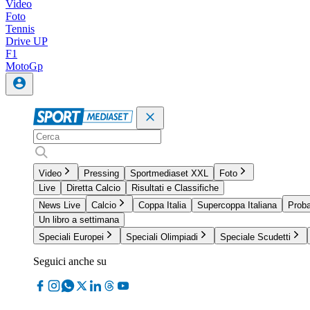
Video
Foto
Tennis
Drive UP
F1
MotoGp
Video
Pressing
Sportmediaset XXL
Foto
Live
Diretta Calcio
Risultati e Classifiche
News Live
Calcio
Coppa Italia
Supercoppa Italiana
Proba
Un libro a settimana
Speciali Europei
Speciali Olimpiadi
Speciale Scudetti
Seguici anche su