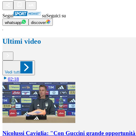
Segui
su
Seguici su
whatsapp
discover
Ultimi video
Vedi tutti
02:18
Nicolussi Caviglia: "Con Guccini grande opportunità 