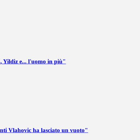
 Yildiz e... l'uomo in più"
nti Vlahovic ha lasciato un vuoto"