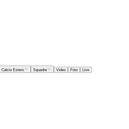
Calcio Estero
Squadre
Video
Foto
Live