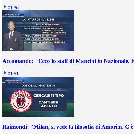
01:36
Accomando: "Ecco lo staff di Mancini in Nazionale. E 
01:51
Raimondi: "Milan, si vede la filosofia di Amorim. C'