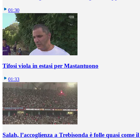
01:30
Tifosi viola in estasi per Mastantuono
01:33
Salah, l’accoglienza a Trebisonda è folle quasi come i