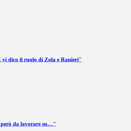
vi dico il ruolo di Zola e Ranieri"
è però da lavorare su…"