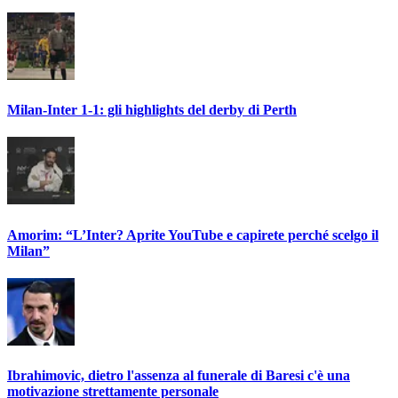
Milan-Inter 1-1: gli highlights del derby di Perth
Amorim: “L’Inter? Aprite YouTube e capirete perché scelgo il
Milan”
Ibrahimovic, dietro l'assenza al funerale di Baresi c'è una
motivazione strettamente personale