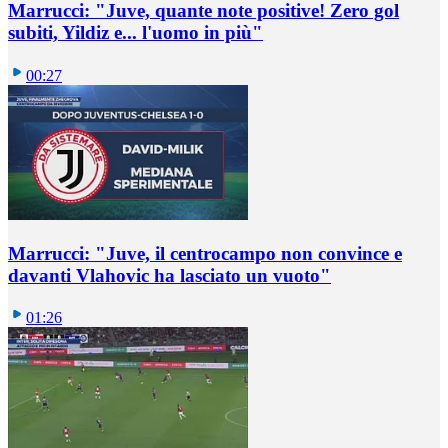
Marrucci: "Juve, quante note positive! Zero gol
subiti, Yildiz e... l'uomo in più"
00:27
Marrucci: "Juve, il centrocampo non convince e
davanti Vlahovic ha lasciato un vuoto"
01:26