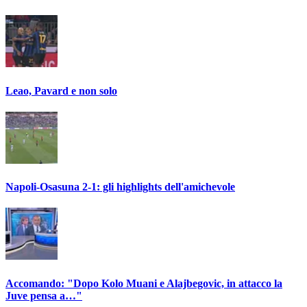
Leao, Pavard e non solo
Napoli-Osasuna 2-1: gli highlights dell'amichevole
Accomando: "Dopo Kolo Muani e Alajbegovic, in attacco la
Juve pensa a…"