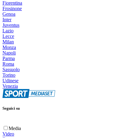
Fiorentina
Frosinone
Genoa
Inter
Juventus
Lazio
Lecce
Milan
Monza
Napoli
Parma
Roma
Sassuolo
Torino
Udinese
Venezia
Seguici su
Media
Video