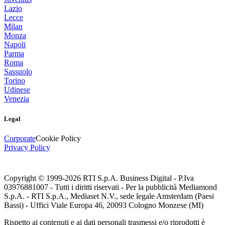
Lazio
Lecce
Milan
Monza
Napoli
Parma
Roma
Sassuolo
Torino
Udinese
Venezia
Legal
Corporate
Cookie Policy
Privacy Policy
Copyright © 1999-
2026
RTI S.p.A. Business Digital - P.Iva
03976881007 - Tutti i diritti riservati - Per la pubblicità Mediamond
S.p.A. - RTI S.p.A., Mediaset N.V., sede legale Amsterdam (Paesi
Bassi) - Uffici Viale Europa 46, 20093 Cologno Monzese (MI)
Rispetto ai contenuti e ai dati personali trasmessi e/o riprodotti è