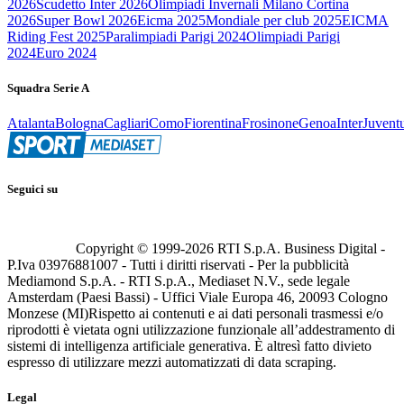
2026
Scudetto Inter 2026
Olimpiadi Invernali Milano Cortina
2026
Super Bowl 2026
Eicma 2025
Mondiale per club 2025
EICMA
Riding Fest 2025
Paralimpiadi Parigi 2024
Olimpiadi Parigi
2024
Euro 2024
Squadra Serie A
Atalanta
Bologna
Cagliari
Como
Fiorentina
Frosinone
Genoa
Inter
Juvent
Seguici su
Copyright © 1999-
2026
RTI S.p.A. Business Digital -
P.Iva 03976881007 - Tutti i diritti riservati - Per la pubblicità
Mediamond S.p.A. - RTI S.p.A., Mediaset N.V., sede legale
Amsterdam (Paesi Bassi) - Uffici Viale Europa 46, 20093 Cologno
Monzese (MI)
Rispetto ai contenuti e ai dati personali trasmessi e/o
riprodotti è vietata ogni utilizzazione funzionale all’addestramento di
sistemi di intelligenza artificiale generativa. È altresì fatto divieto
espresso di utilizzare mezzi automatizzati di data scraping.
Legal