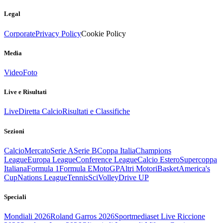
Legal
Corporate
Privacy Policy
Cookie Policy
Media
Video
Foto
Live e Risultati
Live
Diretta Calcio
Risultati e Classifiche
Sezioni
Calcio
Mercato
Serie A
Serie B
Coppa Italia
Champions
League
Europa League
Conference League
Calcio Estero
Supercoppa
Italiana
Formula 1
Formula E
MotoGP
Altri Motori
Basket
America's
Cup
Nations League
Tennis
Sci
Volley
Drive UP
Speciali
Mondiali 2026
Roland Garros 2026
Sportmediaset Live Riccione