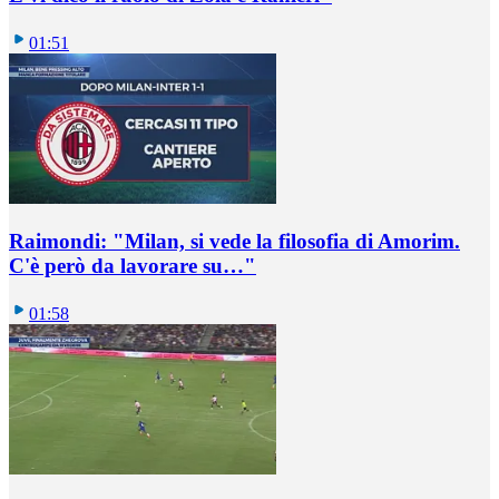
01:51
Raimondi: "Milan, si vede la filosofia di Amorim.
C'è però da lavorare su…"
01:58