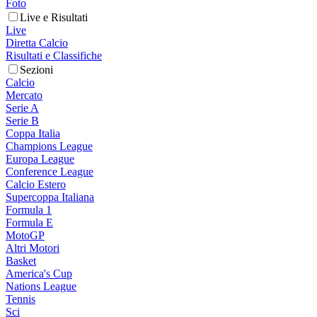
Foto
Live e Risultati
Live
Diretta Calcio
Risultati e Classifiche
Sezioni
Calcio
Mercato
Serie A
Serie B
Coppa Italia
Champions League
Europa League
Conference League
Calcio Estero
Supercoppa Italiana
Formula 1
Formula E
MotoGP
Altri Motori
Basket
America's Cup
Nations League
Tennis
Sci