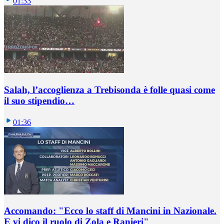
01:33
Salah, l’accoglienza a Trebisonda è folle quasi come
il suo stipendio…
01:36
Accomando: "Ecco lo staff di Mancini in Nazionale.
E vi dico il ruolo di Zola e Ranieri"