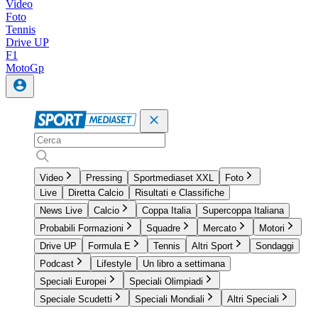
Video
Foto
Tennis
Drive UP
F1
MotoGp
Video
Pressing
Sportmediaset XXL
Foto
Live
Diretta Calcio
Risultati e Classifiche
News Live
Calcio
Coppa Italia
Supercoppa Italiana
Probabili Formazioni
Squadre
Mercato
Motori
Drive UP
Formula E
Tennis
Altri Sport
Sondaggi
Podcast
Lifestyle
Un libro a settimana
Speciali Europei
Speciali Olimpiadi
Speciale Scudetti
Speciali Mondiali
Altri Speciali