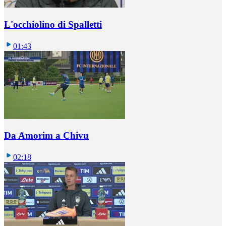
L'occhiolino di Spalletti
01:43
Da Amorim a Chivu
02:18