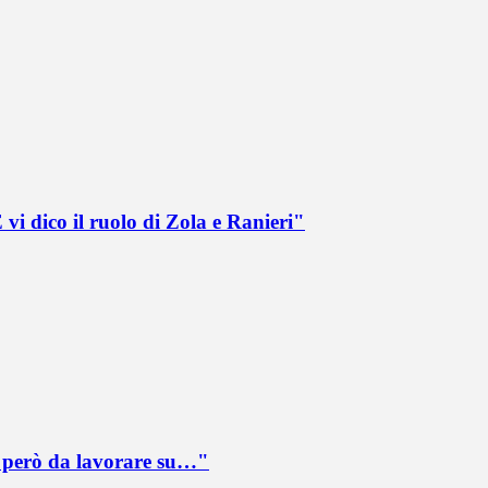
vi dico il ruolo di Zola e Ranieri"
è però da lavorare su…"