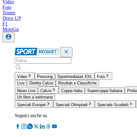
Video
Foto
Tennis
Drive UP
F1
MotoGp
Video
Pressing
Sportmediaset XXL
Foto
Live
Diretta Calcio
Risultati e Classifiche
News Live
Calcio
Coppa Italia
Supercoppa Italiana
Proba
Un libro a settimana
Speciali Europei
Speciali Olimpiadi
Speciale Scudetti
Seguici anche su