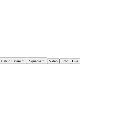
Calcio Estero
Squadre
Video
Foto
Live