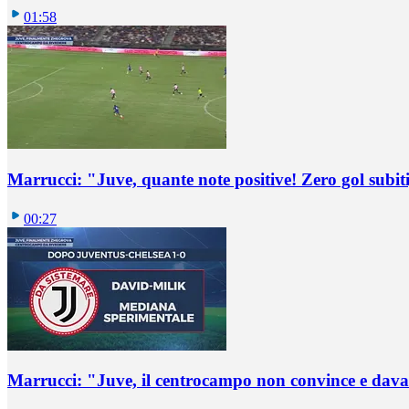
01:58
Marrucci: "Juve, quante note positive! Zero gol subiti,
00:27
Marrucci: "Juve, il centrocampo non convince e dava