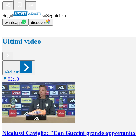
Segui
su
Seguici su
whatsapp
discover
Ultimi video
Vedi tutti
02:18
Nicolussi Caviglia: "Con Guccini grande opportunità 