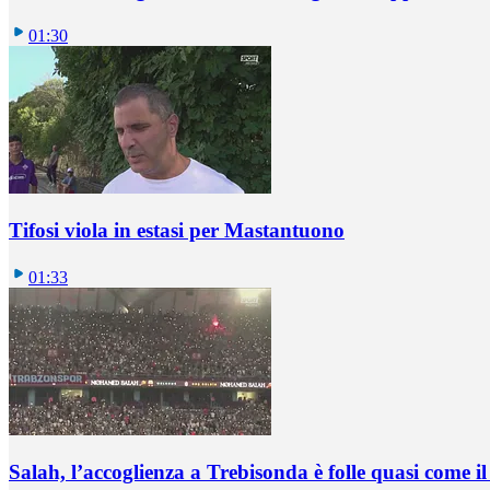
01:30
Tifosi viola in estasi per Mastantuono
01:33
Salah, l’accoglienza a Trebisonda è folle quasi come i