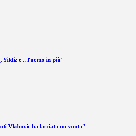
 Yildiz e... l'uomo in più"
nti Vlahovic ha lasciato un vuoto"