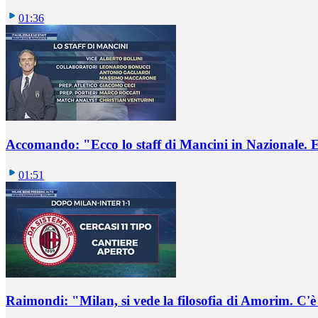
01:36
Accomando: "Ecco lo staff di Mancini in Nazionale. E 
01:51
Raimondi: "Milan, si vede la filosofia di Amorim. C'