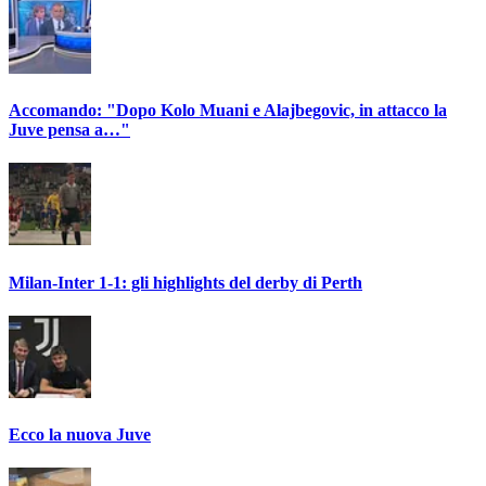
Accomando: "Dopo Kolo Muani e Alajbegovic, in attacco la
Juve pensa a…"
Milan-Inter 1-1: gli highlights del derby di Perth
Ecco la nuova Juve