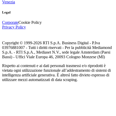
Venezia
Legal
Corporate
Cookie Policy
Privacy Policy
Copyright © 1999-
2026
RTI S.p.A. Business Digital - P.Iva
03976881007 - Tutti i diritti riservati - Per la pubblicità Mediamond
S.p.A. - RTI S.p.A., Mediaset N.V., sede legale Amsterdam (Paesi
Bassi) - Uffici Viale Europa 46, 20093 Cologno Monzese (MI)
Rispetto ai contenuti e ai dati personali trasmessi e/o riprodotti è
vietata ogni utilizzazione funzionale all’addestramento di sistemi di
intelligenza artificiale generativa. È altresì fatto divieto espresso di
utilizzare mezzi automatizzati di data scraping.