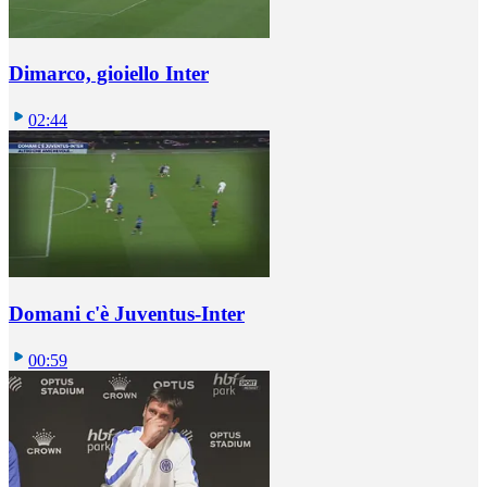
Dimarco, gioiello Inter
02:44
Domani c'è Juventus-Inter
00:59