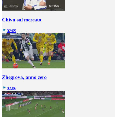
Chivu sul mercato
02:09
Zhegrova, anno zero
02:06