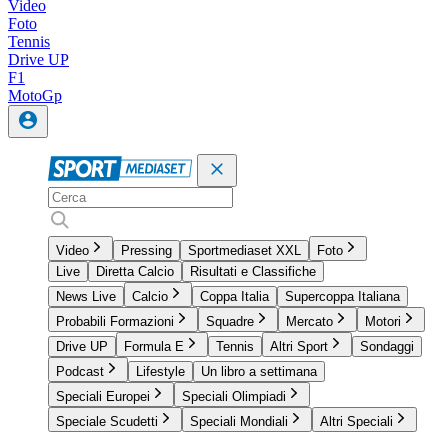
Video
Foto
Tennis
Drive UP
F1
MotoGp
Video
Pressing
Sportmediaset XXL
Foto
Live
Diretta Calcio
Risultati e Classifiche
News Live
Calcio
Coppa Italia
Supercoppa Italiana
Probabili Formazioni
Squadre
Mercato
Motori
Drive UP
Formula E
Tennis
Altri Sport
Sondaggi
Podcast
Lifestyle
Un libro a settimana
Speciali Europei
Speciali Olimpiadi
Speciale Scudetti
Speciali Mondiali
Altri Speciali