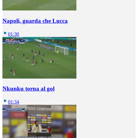
Napoli, guarda che Lucca
01:30
Nkunku torna al gol
01:34