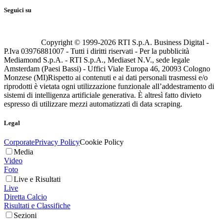
Seguici su
Copyright © 1999-
2026
RTI S.p.A. Business Digital -
P.Iva 03976881007 - Tutti i diritti riservati - Per la pubblicità
Mediamond S.p.A. - RTI S.p.A., Mediaset N.V., sede legale
Amsterdam (Paesi Bassi) - Uffici Viale Europa 46, 20093 Cologno
Monzese (MI)
Rispetto ai contenuti e ai dati personali trasmessi e/o
riprodotti è vietata ogni utilizzazione funzionale all’addestramento di
sistemi di intelligenza artificiale generativa. È altresì fatto divieto
espresso di utilizzare mezzi automatizzati di data scraping.
Legal
Corporate
Privacy Policy
Cookie Policy
Media
Video
Foto
Live e Risultati
Live
Diretta Calcio
Risultati e Classifiche
Sezioni