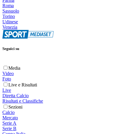
Parma
Roma
Sassuolo
Torino
Udinese
Venezia
Seguici su
Media
Video
Foto
Live e Risultati
Live
Diretta Calcio
Risultati e Classifiche
Sezioni
Calcio
Mercato
Serie A
Serie B
Coppa Italia