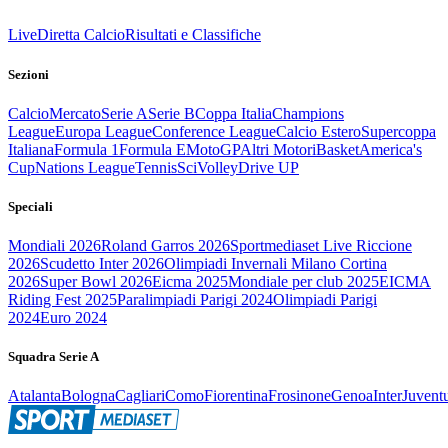
Live
Diretta Calcio
Risultati e Classifiche
Sezioni
Calcio
Mercato
Serie A
Serie B
Coppa Italia
Champions
League
Europa League
Conference League
Calcio Estero
Supercoppa
Italiana
Formula 1
Formula E
MotoGP
Altri Motori
Basket
America's
Cup
Nations League
Tennis
Sci
Volley
Drive UP
Speciali
Mondiali 2026
Roland Garros 2026
Sportmediaset Live Riccione
2026
Scudetto Inter 2026
Olimpiadi Invernali Milano Cortina
2026
Super Bowl 2026
Eicma 2025
Mondiale per club 2025
EICMA
Riding Fest 2025
Paralimpiadi Parigi 2024
Olimpiadi Parigi
2024
Euro 2024
Squadra Serie A
Atalanta
Bologna
Cagliari
Como
Fiorentina
Frosinone
Genoa
Inter
Juvent