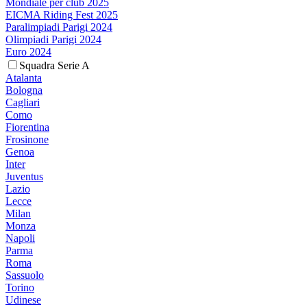
Mondiale per club 2025
EICMA Riding Fest 2025
Paralimpiadi Parigi 2024
Olimpiadi Parigi 2024
Euro 2024
Squadra Serie A
Atalanta
Bologna
Cagliari
Como
Fiorentina
Frosinone
Genoa
Inter
Juventus
Lazio
Lecce
Milan
Monza
Napoli
Parma
Roma
Sassuolo
Torino
Udinese