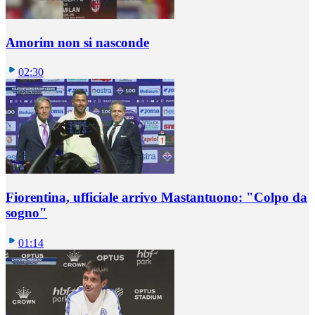
Amorim non si nasconde
02:30
Fiorentina, ufficiale arrivo Mastantuono: "Colpo da
sogno"
01:14