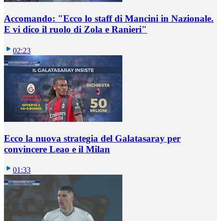
Accomando: "Ecco lo staff di Mancini in Nazionale.
E vi dico il ruolo di Zola e Ranieri"
02:23
Ecco la nuova strategia del Galatasaray per
convincere Leao e il Milan
01:33