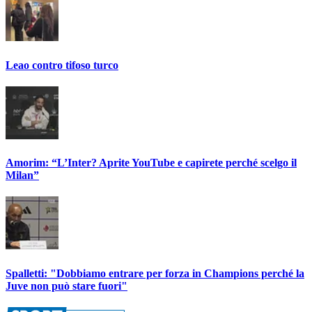
Leao contro tifoso turco
Amorim: “L’Inter? Aprite YouTube e capirete perché scelgo il
Milan”
Spalletti: "Dobbiamo entrare per forza in Champions perché la
Juve non può stare fuori"