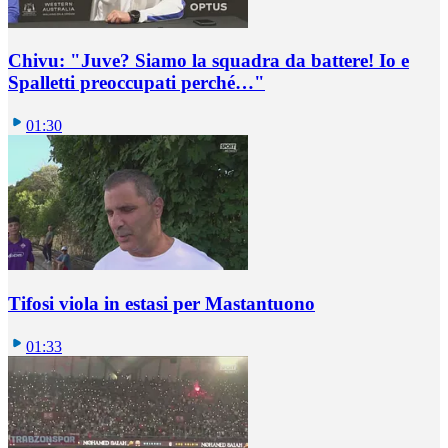
Chivu: "Juve? Siamo la squadra da battere! Io e
Spalletti preoccupati perché…"
01:30
Tifosi viola in estasi per Mastantuono
01:33