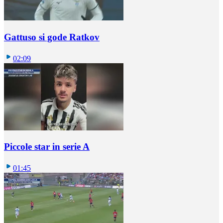
Gattuso si gode Ratkov
02:09
Piccole star in serie A
01:45