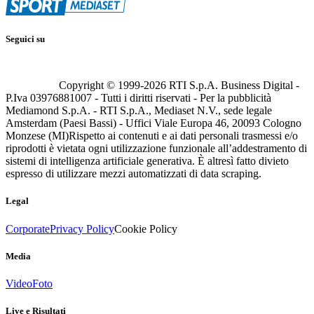
Seguici su
Copyright © 1999-
2026
RTI S.p.A. Business Digital -
P.Iva 03976881007 - Tutti i diritti riservati - Per la pubblicità
Mediamond S.p.A. - RTI S.p.A., Mediaset N.V., sede legale
Amsterdam (Paesi Bassi) - Uffici Viale Europa 46, 20093 Cologno
Monzese (MI)
Rispetto ai contenuti e ai dati personali trasmessi e/o
riprodotti è vietata ogni utilizzazione funzionale all’addestramento di
sistemi di intelligenza artificiale generativa. È altresì fatto divieto
espresso di utilizzare mezzi automatizzati di data scraping.
Legal
Corporate
Privacy Policy
Cookie Policy
Media
Video
Foto
Live e Risultati