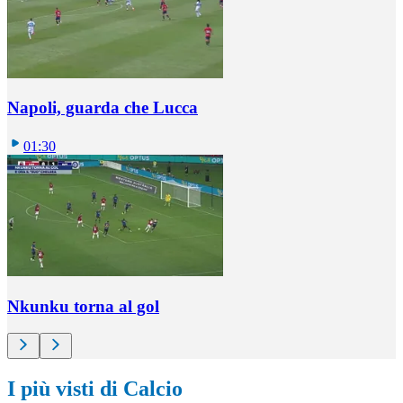
Napoli, guarda che Lucca
01:30
Nkunku torna al gol
I più visti di Calcio