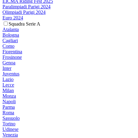
EICMA Riding Fest 2025
Paralimpiadi Parigi 2024
Olimpiadi Parigi 2024
Euro 2024
Squadra Serie A
Atalanta
Bologna
Cagliari
Como
Fiorentina
Frosinone
Genoa
Inter
Juventus
Lazio
Lecce
Milan
Monza
Napoli
Parma
Roma
Sassuolo
Torino
Udinese
Venezia