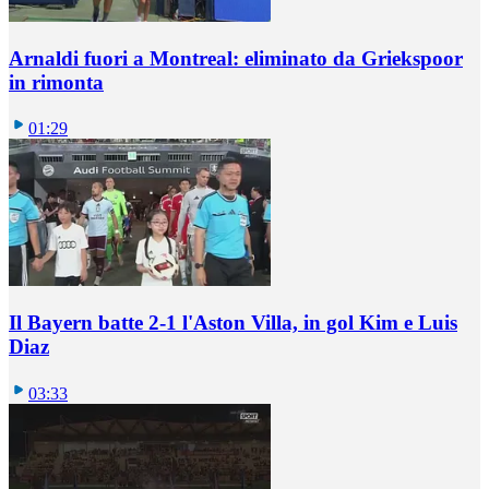
Arnaldi fuori a Montreal: eliminato da Griekspoor
in rimonta
01:29
Il Bayern batte 2-1 l'Aston Villa, in gol Kim e Luis
Diaz
03:33