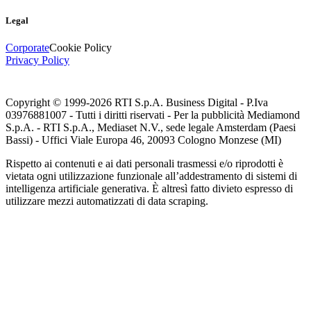
Legal
Corporate
Cookie Policy
Privacy Policy
Copyright © 1999-
2026
RTI S.p.A. Business Digital - P.Iva
03976881007 - Tutti i diritti riservati - Per la pubblicità Mediamond
S.p.A. - RTI S.p.A., Mediaset N.V., sede legale Amsterdam (Paesi
Bassi) - Uffici Viale Europa 46, 20093 Cologno Monzese (MI)
Rispetto ai contenuti e ai dati personali trasmessi e/o riprodotti è
vietata ogni utilizzazione funzionale all’addestramento di sistemi di
intelligenza artificiale generativa. È altresì fatto divieto espresso di
utilizzare mezzi automatizzati di data scraping.