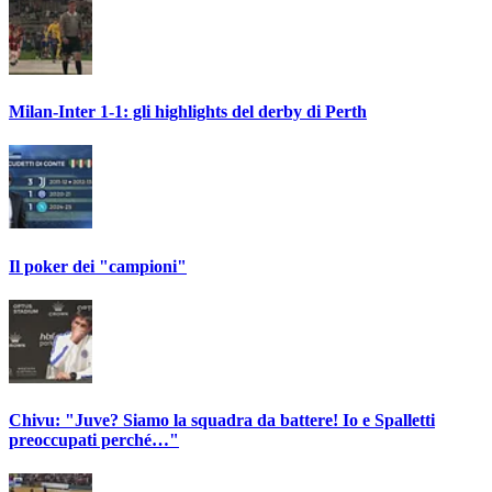
Milan-Inter 1-1: gli highlights del derby di Perth
Il poker dei "campioni"
Chivu: "Juve? Siamo la squadra da battere! Io e Spalletti
preoccupati perché…"