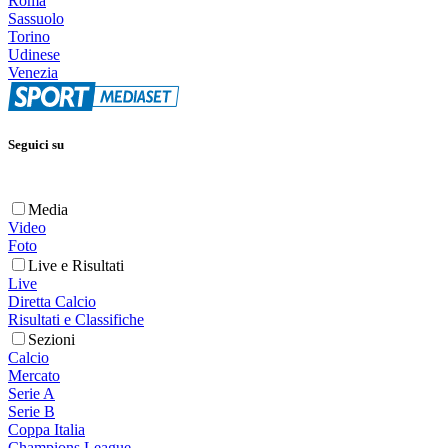
Roma
Sassuolo
Torino
Udinese
Venezia
Seguici su
Media
Video
Foto
Live e Risultati
Live
Diretta Calcio
Risultati e Classifiche
Sezioni
Calcio
Mercato
Serie A
Serie B
Coppa Italia
Champions League