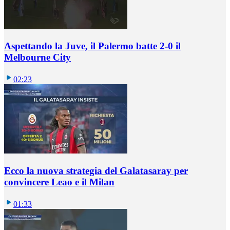
Aspettando la Juve, il Palermo batte 2-0 il
Melbourne City
02:23
Ecco la nuova strategia del Galatasaray per
convincere Leao e il Milan
01:33