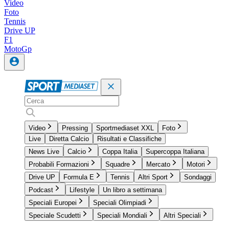
Video
Foto
Tennis
Drive UP
F1
MotoGp
Video
Pressing
Sportmediaset XXL
Foto
Live
Diretta Calcio
Risultati e Classifiche
News Live
Calcio
Coppa Italia
Supercoppa Italiana
Probabili Formazioni
Squadre
Mercato
Motori
Drive UP
Formula E
Tennis
Altri Sport
Sondaggi
Podcast
Lifestyle
Un libro a settimana
Speciali Europei
Speciali Olimpiadi
Speciale Scudetti
Speciali Mondiali
Altri Speciali