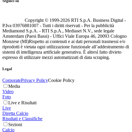
Seguici su
Copyright © 1999-
2026
RTI S.p.A. Business Digital -
P.Iva 03976881007 - Tutti i diritti riservati - Per la pubblicità
Mediamond S.p.A. - RTI S.p.A., Mediaset N.V., sede legale
Amsterdam (Paesi Bassi) - Uffici Viale Europa 46, 20093 Cologno
Monzese (MI)
Rispetto ai contenuti e ai dati personali trasmessi e/o
riprodotti è vietata ogni utilizzazione funzionale all’addestramento di
sistemi di intelligenza artificiale generativa. È altresì fatto divieto
espresso di utilizzare mezzi automatizzati di data scraping.
Legal
Corporate
Privacy Policy
Cookie Policy
Media
Video
Foto
Live e Risultati
Live
Diretta Calcio
Risultati e Classifiche
Sezioni
Calcio