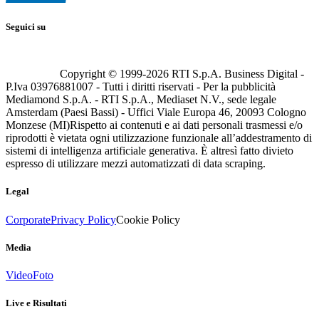
Seguici su
Copyright © 1999-
2026
RTI S.p.A. Business Digital -
P.Iva 03976881007 - Tutti i diritti riservati - Per la pubblicità
Mediamond S.p.A. - RTI S.p.A., Mediaset N.V., sede legale
Amsterdam (Paesi Bassi) - Uffici Viale Europa 46, 20093 Cologno
Monzese (MI)
Rispetto ai contenuti e ai dati personali trasmessi e/o
riprodotti è vietata ogni utilizzazione funzionale all’addestramento di
sistemi di intelligenza artificiale generativa. È altresì fatto divieto
espresso di utilizzare mezzi automatizzati di data scraping.
Legal
Corporate
Privacy Policy
Cookie Policy
Media
Video
Foto
Live e Risultati