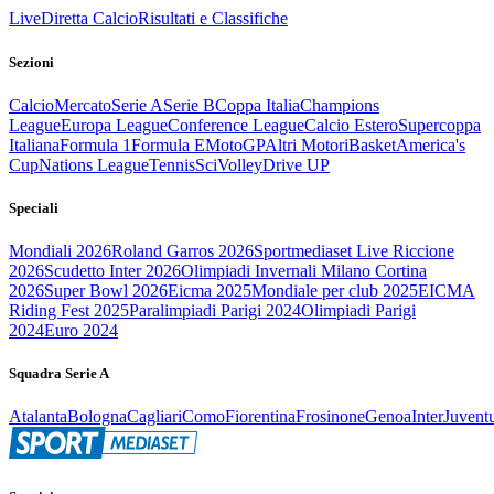
Live
Diretta Calcio
Risultati e Classifiche
Sezioni
Calcio
Mercato
Serie A
Serie B
Coppa Italia
Champions
League
Europa League
Conference League
Calcio Estero
Supercoppa
Italiana
Formula 1
Formula E
MotoGP
Altri Motori
Basket
America's
Cup
Nations League
Tennis
Sci
Volley
Drive UP
Speciali
Mondiali 2026
Roland Garros 2026
Sportmediaset Live Riccione
2026
Scudetto Inter 2026
Olimpiadi Invernali Milano Cortina
2026
Super Bowl 2026
Eicma 2025
Mondiale per club 2025
EICMA
Riding Fest 2025
Paralimpiadi Parigi 2024
Olimpiadi Parigi
2024
Euro 2024
Squadra Serie A
Atalanta
Bologna
Cagliari
Como
Fiorentina
Frosinone
Genoa
Inter
Juvent