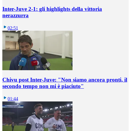
Inter-Juve 2-1: gli highlights della vittoria
nerazzurra
02:51
Chivu post Inter-Juve: "Non siamo ancora pronti, il
secondo tempo non mi è piaciuto"
01:44