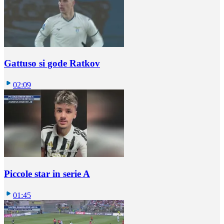
Gattuso si gode Ratkov
02:09
Piccole star in serie A
01:45