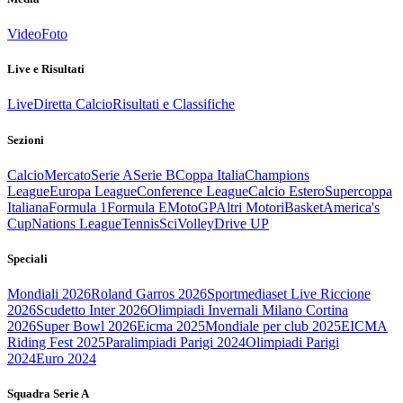
Video
Foto
Live e Risultati
Live
Diretta Calcio
Risultati e Classifiche
Sezioni
Calcio
Mercato
Serie A
Serie B
Coppa Italia
Champions
League
Europa League
Conference League
Calcio Estero
Supercoppa
Italiana
Formula 1
Formula E
MotoGP
Altri Motori
Basket
America's
Cup
Nations League
Tennis
Sci
Volley
Drive UP
Speciali
Mondiali 2026
Roland Garros 2026
Sportmediaset Live Riccione
2026
Scudetto Inter 2026
Olimpiadi Invernali Milano Cortina
2026
Super Bowl 2026
Eicma 2025
Mondiale per club 2025
EICMA
Riding Fest 2025
Paralimpiadi Parigi 2024
Olimpiadi Parigi
2024
Euro 2024
Squadra Serie A