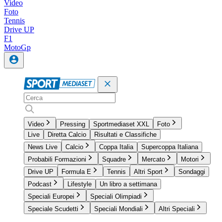
Video
Foto
Tennis
Drive UP
F1
MotoGp
Video
Pressing
Sportmediaset XXL
Foto
Live
Diretta Calcio
Risultati e Classifiche
News Live
Calcio
Coppa Italia
Supercoppa Italiana
Probabili Formazioni
Squadre
Mercato
Motori
Drive UP
Formula E
Tennis
Altri Sport
Sondaggi
Podcast
Lifestyle
Un libro a settimana
Speciali Europei
Speciali Olimpiadi
Speciale Scudetti
Speciali Mondiali
Altri Speciali