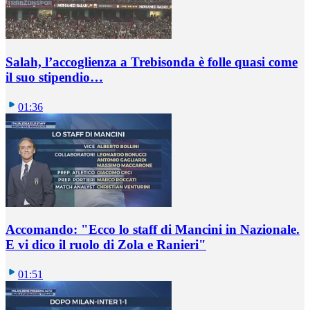
Salah, l’accoglienza a Trebisonda è folle quasi come
il suo stipendio…
01:36
Accomando: "Ecco lo staff di Mancini in Nazionale.
E vi dico il ruolo di Zola e Ranieri"
01:51