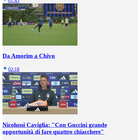
01:43
Da Amorim a Chivu
02:18
Nicolussi Caviglia: "Con Guccini grande
opportunità di fare quattro chiacchere"