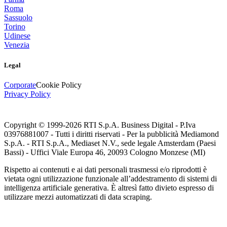
Roma
Sassuolo
Torino
Udinese
Venezia
Legal
Corporate
Cookie Policy
Privacy Policy
Copyright © 1999-
2026
RTI S.p.A. Business Digital - P.Iva
03976881007 - Tutti i diritti riservati - Per la pubblicità Mediamond
S.p.A. - RTI S.p.A., Mediaset N.V., sede legale Amsterdam (Paesi
Bassi) - Uffici Viale Europa 46, 20093 Cologno Monzese (MI)
Rispetto ai contenuti e ai dati personali trasmessi e/o riprodotti è
vietata ogni utilizzazione funzionale all’addestramento di sistemi di
intelligenza artificiale generativa. È altresì fatto divieto espresso di
utilizzare mezzi automatizzati di data scraping.