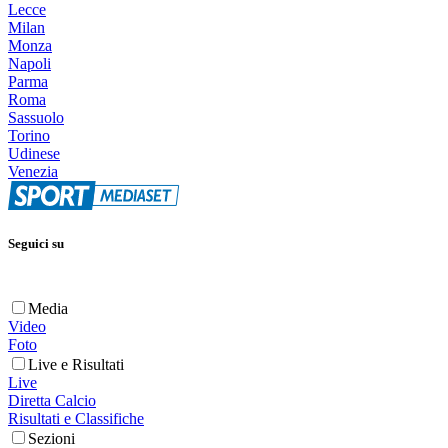
Lecce
Milan
Monza
Napoli
Parma
Roma
Sassuolo
Torino
Udinese
Venezia
Seguici su
Media
Video
Foto
Live e Risultati
Live
Diretta Calcio
Risultati e Classifiche
Sezioni