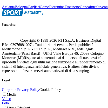
Atalanta
Bologna
Cagliari
Como
Fiorentina
Frosinone
Genoa
Inter
Juvent
Seguici su
Copyright © 1999-
2026
RTI S.p.A. Business Digital -
P.Iva 03976881007 - Tutti i diritti riservati - Per la pubblicità
Mediamond S.p.A. - RTI S.p.A., Mediaset N.V., sede legale
Amsterdam (Paesi Bassi) - Uffici Viale Europa 46, 20093 Cologno
Monzese (MI)
Rispetto ai contenuti e ai dati personali trasmessi e/o
riprodotti è vietata ogni utilizzazione funzionale all’addestramento di
sistemi di intelligenza artificiale generativa. È altresì fatto divieto
espresso di utilizzare mezzi automatizzati di data scraping.
Legal
Corporate
Privacy Policy
Cookie Policy
Media
Video
Foto
Live e Risultati