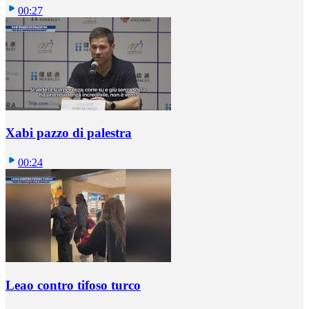
00:27
Xabi pazzo di palestra
00:24
Leao contro tifoso turco