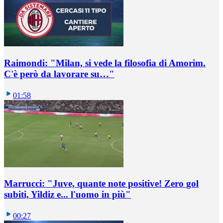
Raimondi: "Milan, si vede la filosofia di Amorim.
C'è però da lavorare su…"
01:58
Marrucci: "Juve, quante note positive! Zero gol
subiti, Yildiz e... l'uomo in più"
00:27