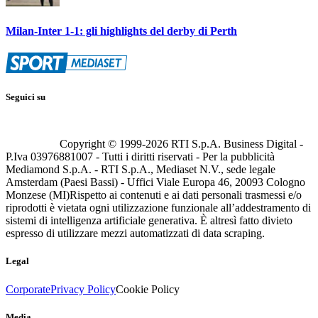
Milan-Inter 1-1: gli highlights del derby di Perth
Seguici su
Copyright © 1999-
2026
RTI S.p.A. Business Digital -
P.Iva 03976881007 - Tutti i diritti riservati - Per la pubblicità
Mediamond S.p.A. - RTI S.p.A., Mediaset N.V., sede legale
Amsterdam (Paesi Bassi) - Uffici Viale Europa 46, 20093 Cologno
Monzese (MI)
Rispetto ai contenuti e ai dati personali trasmessi e/o
riprodotti è vietata ogni utilizzazione funzionale all’addestramento di
sistemi di intelligenza artificiale generativa. È altresì fatto divieto
espresso di utilizzare mezzi automatizzati di data scraping.
Legal
Corporate
Privacy Policy
Cookie Policy
Media