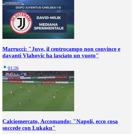
Marrucci: "Juve, il centrocampo non convince e
davanti Vlahovic ha lasciato un vuoto"
01:26
Calciomercato, Accomando: "Napoli, ecco cosa
succede con Lukaku"