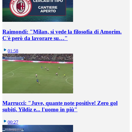
Raimondi: "Milan, si vede la filosofia di Amorim.
C'è però da lavorare su…"
01:58
Marrucci: "Juve, quante note positive! Zero gol
subiti, Yildiz e... l'uomo in più"
00:27