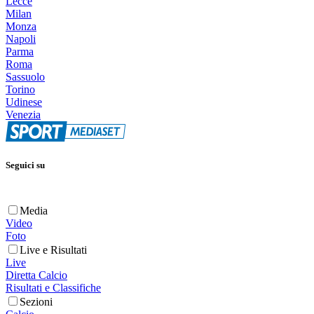
Lecce
Milan
Monza
Napoli
Parma
Roma
Sassuolo
Torino
Udinese
Venezia
Seguici su
Media
Video
Foto
Live e Risultati
Live
Diretta Calcio
Risultati e Classifiche
Sezioni