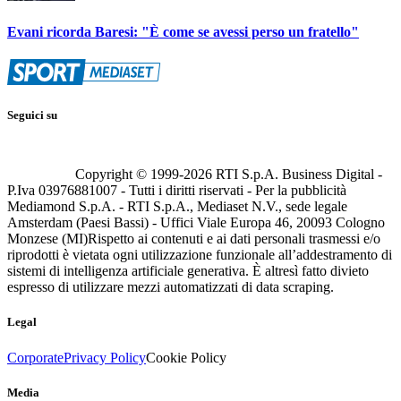
Evani ricorda Baresi: "È come se avessi perso un fratello"
Seguici su
Copyright © 1999-
2026
RTI S.p.A. Business Digital -
P.Iva 03976881007 - Tutti i diritti riservati - Per la pubblicità
Mediamond S.p.A. - RTI S.p.A., Mediaset N.V., sede legale
Amsterdam (Paesi Bassi) - Uffici Viale Europa 46, 20093 Cologno
Monzese (MI)
Rispetto ai contenuti e ai dati personali trasmessi e/o
riprodotti è vietata ogni utilizzazione funzionale all’addestramento di
sistemi di intelligenza artificiale generativa. È altresì fatto divieto
espresso di utilizzare mezzi automatizzati di data scraping.
Legal
Corporate
Privacy Policy
Cookie Policy
Media