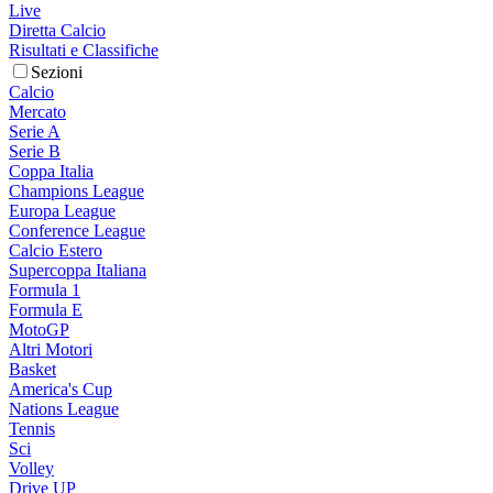
Live
Diretta Calcio
Risultati e Classifiche
Sezioni
Calcio
Mercato
Serie A
Serie B
Coppa Italia
Champions League
Europa League
Conference League
Calcio Estero
Supercoppa Italiana
Formula 1
Formula E
MotoGP
Altri Motori
Basket
America's Cup
Nations League
Tennis
Sci
Volley
Drive UP