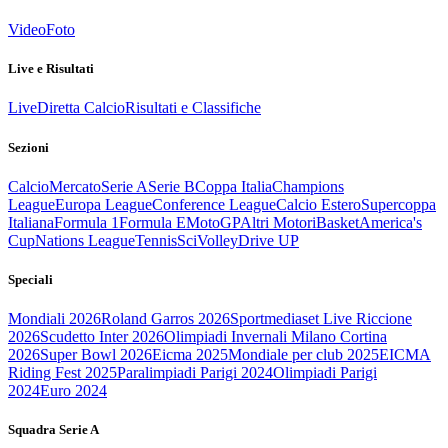
Video
Foto
Live e Risultati
Live
Diretta Calcio
Risultati e Classifiche
Sezioni
Calcio
Mercato
Serie A
Serie B
Coppa Italia
Champions
League
Europa League
Conference League
Calcio Estero
Supercoppa
Italiana
Formula 1
Formula E
MotoGP
Altri Motori
Basket
America's
Cup
Nations League
Tennis
Sci
Volley
Drive UP
Speciali
Mondiali 2026
Roland Garros 2026
Sportmediaset Live Riccione
2026
Scudetto Inter 2026
Olimpiadi Invernali Milano Cortina
2026
Super Bowl 2026
Eicma 2025
Mondiale per club 2025
EICMA
Riding Fest 2025
Paralimpiadi Parigi 2024
Olimpiadi Parigi
2024
Euro 2024
Squadra Serie A