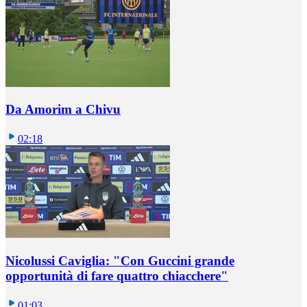
Da Amorim a Chivu
02:18
Nicolussi Caviglia: "Con Guccini grande
opportunità di fare quattro chiacchere"
01:03