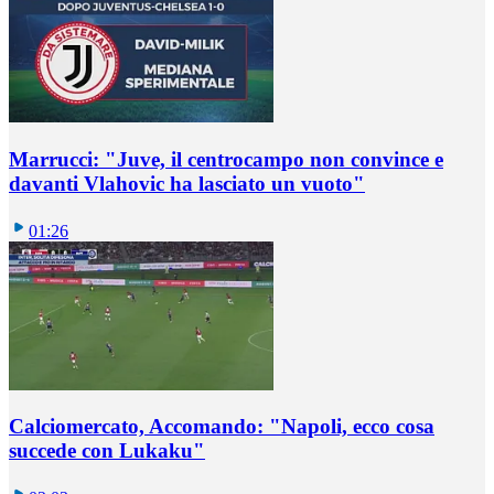
Marrucci: "Juve, il centrocampo non convince e
davanti Vlahovic ha lasciato un vuoto"
01:26
Calciomercato, Accomando: "Napoli, ecco cosa
succede con Lukaku"