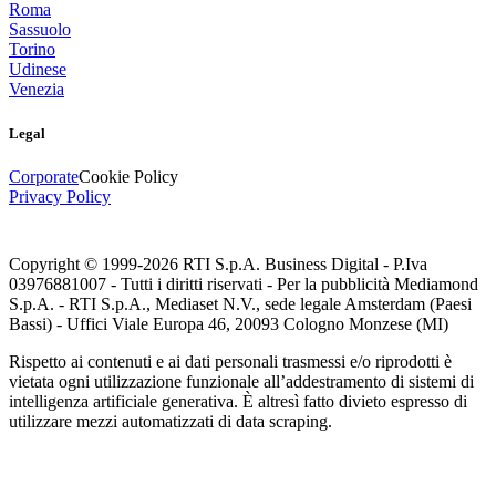
Roma
Sassuolo
Torino
Udinese
Venezia
Legal
Corporate
Cookie Policy
Privacy Policy
Copyright © 1999-
2026
RTI S.p.A. Business Digital - P.Iva
03976881007 - Tutti i diritti riservati - Per la pubblicità Mediamond
S.p.A. - RTI S.p.A., Mediaset N.V., sede legale Amsterdam (Paesi
Bassi) - Uffici Viale Europa 46, 20093 Cologno Monzese (MI)
Rispetto ai contenuti e ai dati personali trasmessi e/o riprodotti è
vietata ogni utilizzazione funzionale all’addestramento di sistemi di
intelligenza artificiale generativa. È altresì fatto divieto espresso di
utilizzare mezzi automatizzati di data scraping.