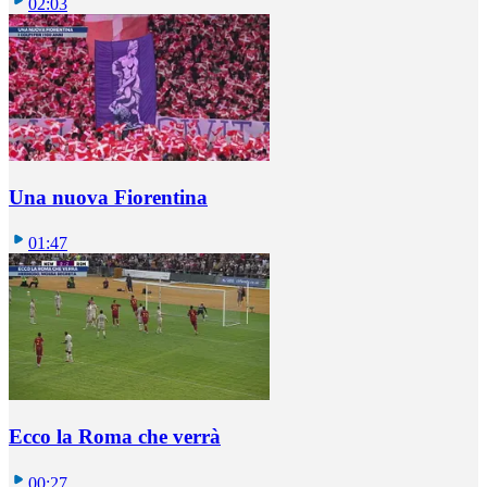
02:03
Una nuova Fiorentina
01:47
Ecco la Roma che verrà
00:27