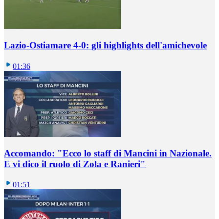
Lazio-Ostiamare 4-0: gli highlights dell'amichevole
01:36
Accomando: "Ecco lo staff di Mancini in Nazionale.
E vi dico il ruolo di Zola e Ranieri"
01:51