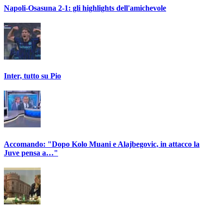
Napoli-Osasuna 2-1: gli highlights dell'amichevole
Inter, tutto su Pio
Accomando: "Dopo Kolo Muani e Alajbegovic, in attacco la
Juve pensa a…"