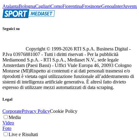
Atalanta
Bologna
Cagliari
Como
Fiorentina
Frosinone
Genoa
Inter
Juvent
Seguici su
Copyright © 1999-
2026
RTI S.p.A. Business Digital -
P.Iva 03976881007 - Tutti i diritti riservati - Per la pubblicità
Mediamond S.p.A. - RTI S.p.A., Mediaset N.V., sede legale
Amsterdam (Paesi Bassi) - Uffici Viale Europa 46, 20093 Cologno
Monzese (MI)
Rispetto ai contenuti e ai dati personali trasmessi e/o
riprodotti è vietata ogni utilizzazione funzionale all’addestramento di
sistemi di intelligenza artificiale generativa. È altresì fatto divieto
espresso di utilizzare mezzi automatizzati di data scraping.
Legal
Corporate
Privacy Policy
Cookie Policy
Media
Video
Foto
Live e Risultati