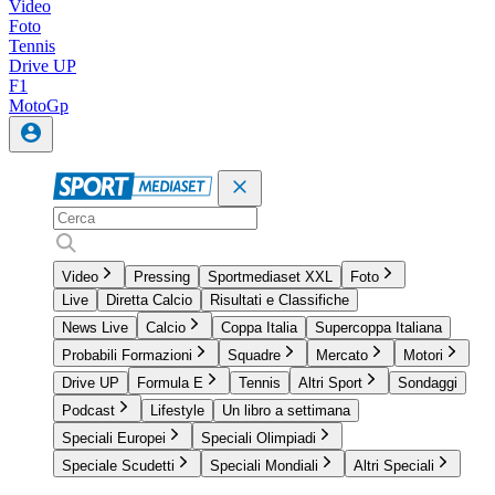
Video
Foto
Tennis
Drive UP
F1
MotoGp
Video
Pressing
Sportmediaset XXL
Foto
Live
Diretta Calcio
Risultati e Classifiche
News Live
Calcio
Coppa Italia
Supercoppa Italiana
Probabili Formazioni
Squadre
Mercato
Motori
Drive UP
Formula E
Tennis
Altri Sport
Sondaggi
Podcast
Lifestyle
Un libro a settimana
Speciali Europei
Speciali Olimpiadi
Speciale Scudetti
Speciali Mondiali
Altri Speciali