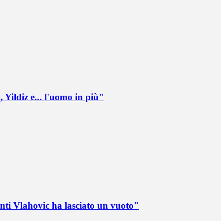
 Yildiz e... l'uomo in più"
nti Vlahovic ha lasciato un vuoto"