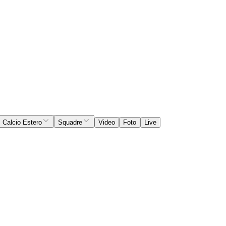
Calcio Estero
Squadre
Video
Foto
Live