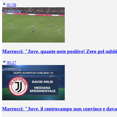
01:58
Marrucci: "Juve, quante note positive! Zero gol subiti,
00:27
Marrucci: "Juve, il centrocampo non convince e dava