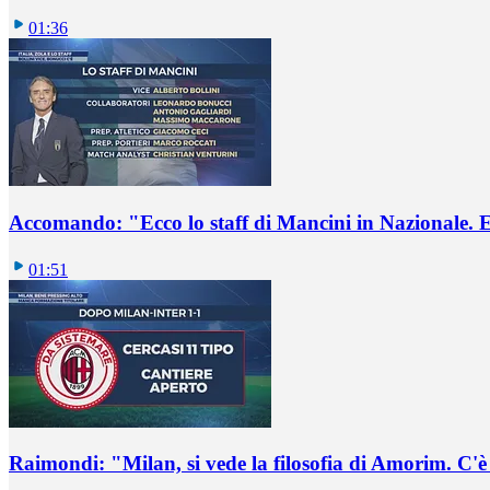
01:36
Accomando: "Ecco lo staff di Mancini in Nazionale. E 
01:51
Raimondi: "Milan, si vede la filosofia di Amorim. C'