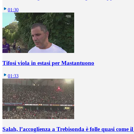
01:30
Tifosi viola in estasi per Mastantuono
01:33
Salah, l’accoglienza a Trebisonda è folle quasi come i