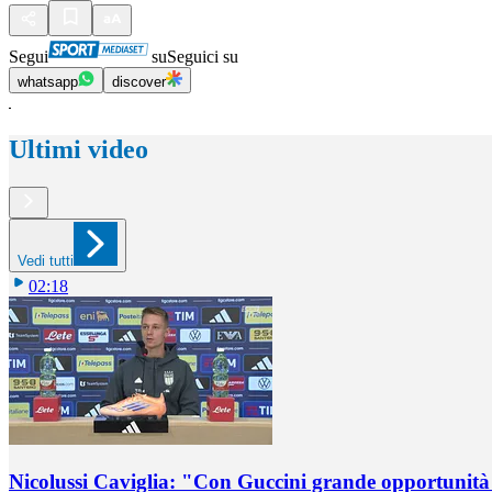
Segui
su
Seguici su
whatsapp
discover
Ultimi video
Vedi tutti
02:18
Nicolussi Caviglia: "Con Guccini grande opportunità 