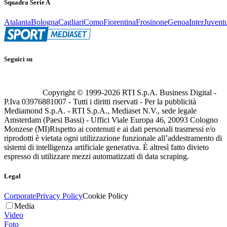
Squadra Serie A
Atalanta
Bologna
Cagliari
Como
Fiorentina
Frosinone
Genoa
Inter
Juvent
Seguici su
Copyright © 1999-
2026
RTI S.p.A. Business Digital -
P.Iva 03976881007 - Tutti i diritti riservati - Per la pubblicità
Mediamond S.p.A. - RTI S.p.A., Mediaset N.V., sede legale
Amsterdam (Paesi Bassi) - Uffici Viale Europa 46, 20093 Cologno
Monzese (MI)
Rispetto ai contenuti e ai dati personali trasmessi e/o
riprodotti è vietata ogni utilizzazione funzionale all’addestramento di
sistemi di intelligenza artificiale generativa. È altresì fatto divieto
espresso di utilizzare mezzi automatizzati di data scraping.
Legal
Corporate
Privacy Policy
Cookie Policy
Media
Video
Foto