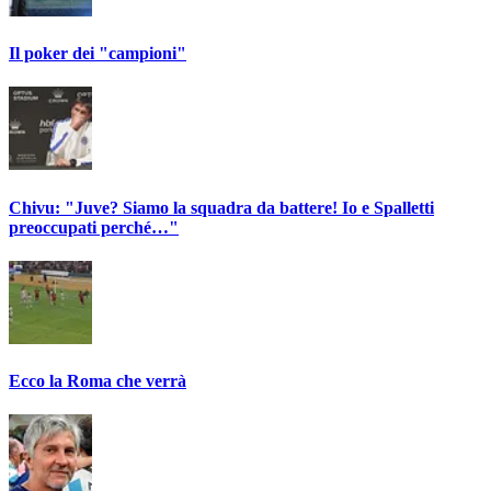
Il poker dei "campioni"
Chivu: "Juve? Siamo la squadra da battere! Io e Spalletti
preoccupati perché…"
Ecco la Roma che verrà