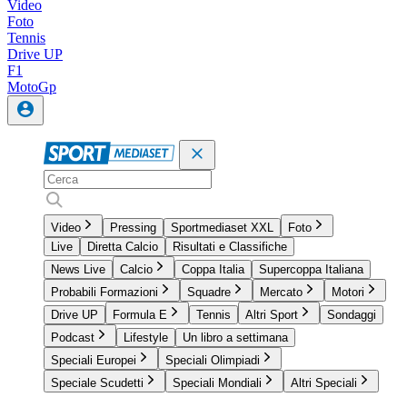
Video
Foto
Tennis
Drive UP
F1
MotoGp
Video
Pressing
Sportmediaset XXL
Foto
Live
Diretta Calcio
Risultati e Classifiche
News Live
Calcio
Coppa Italia
Supercoppa Italiana
Probabili Formazioni
Squadre
Mercato
Motori
Drive UP
Formula E
Tennis
Altri Sport
Sondaggi
Podcast
Lifestyle
Un libro a settimana
Speciali Europei
Speciali Olimpiadi
Speciale Scudetti
Speciali Mondiali
Altri Speciali