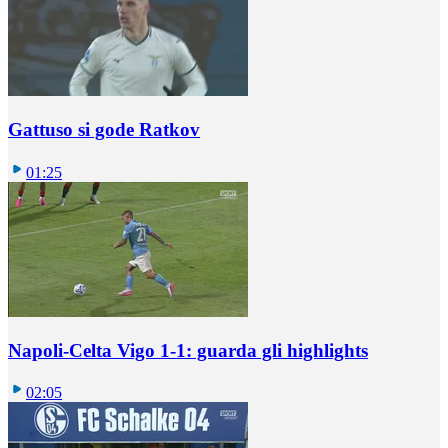
Gattuso si gode Ratkov
01:25
Napoli-Celta Vigo 1-1: guarda gli highlights
02:05