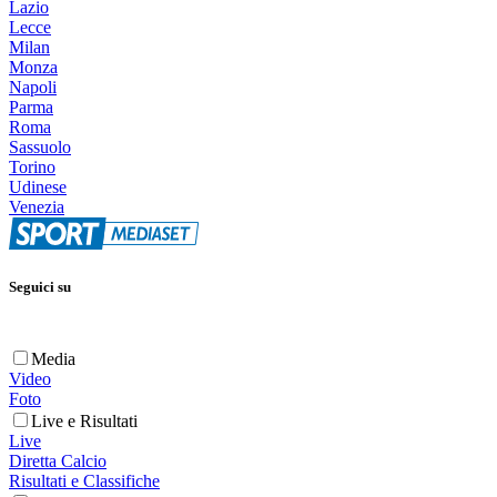
Lazio
Lecce
Milan
Monza
Napoli
Parma
Roma
Sassuolo
Torino
Udinese
Venezia
Seguici su
Media
Video
Foto
Live e Risultati
Live
Diretta Calcio
Risultati e Classifiche