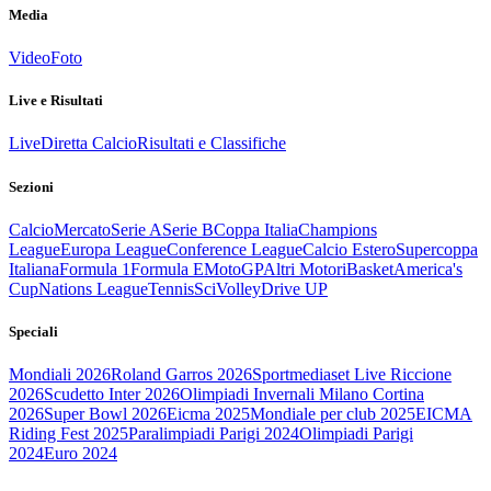
Media
Video
Foto
Live e Risultati
Live
Diretta Calcio
Risultati e Classifiche
Sezioni
Calcio
Mercato
Serie A
Serie B
Coppa Italia
Champions
League
Europa League
Conference League
Calcio Estero
Supercoppa
Italiana
Formula 1
Formula E
MotoGP
Altri Motori
Basket
America's
Cup
Nations League
Tennis
Sci
Volley
Drive UP
Speciali
Mondiali 2026
Roland Garros 2026
Sportmediaset Live Riccione
2026
Scudetto Inter 2026
Olimpiadi Invernali Milano Cortina
2026
Super Bowl 2026
Eicma 2025
Mondiale per club 2025
EICMA
Riding Fest 2025
Paralimpiadi Parigi 2024
Olimpiadi Parigi
2024
Euro 2024