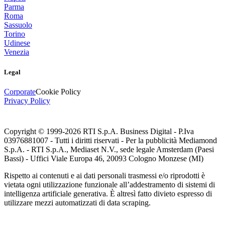
Parma
Roma
Sassuolo
Torino
Udinese
Venezia
Legal
Corporate
Cookie Policy
Privacy Policy
Copyright © 1999-
2026
RTI S.p.A. Business Digital - P.Iva
03976881007 - Tutti i diritti riservati - Per la pubblicità Mediamond
S.p.A. - RTI S.p.A., Mediaset N.V., sede legale Amsterdam (Paesi
Bassi) - Uffici Viale Europa 46, 20093 Cologno Monzese (MI)
Rispetto ai contenuti e ai dati personali trasmessi e/o riprodotti è
vietata ogni utilizzazione funzionale all’addestramento di sistemi di
intelligenza artificiale generativa. È altresì fatto divieto espresso di
utilizzare mezzi automatizzati di data scraping.