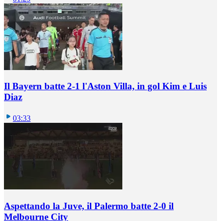
Il Bayern batte 2-1 l'Aston Villa, in gol Kim e Luis
Diaz
03:33
Aspettando la Juve, il Palermo batte 2-0 il
Melbourne City