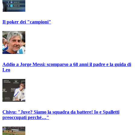
Il poker dei "campioni"
Addio a Jorge Messi: scomparso a 68 anni il padre e la guida di
Leo
Chivu: "Juve? Siamo la squadra da battere! Io e Spalletti
preoccupati perché…"