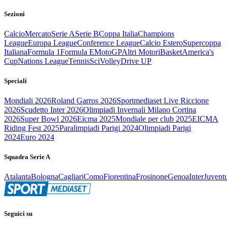
Sezioni
Calcio
Mercato
Serie A
Serie B
Coppa Italia
Champions
League
Europa League
Conference League
Calcio Estero
Supercoppa
Italiana
Formula 1
Formula E
MotoGP
Altri Motori
Basket
America's
Cup
Nations League
Tennis
Sci
Volley
Drive UP
Speciali
Mondiali 2026
Roland Garros 2026
Sportmediaset Live Riccione
2026
Scudetto Inter 2026
Olimpiadi Invernali Milano Cortina
2026
Super Bowl 2026
Eicma 2025
Mondiale per club 2025
EICMA
Riding Fest 2025
Paralimpiadi Parigi 2024
Olimpiadi Parigi
2024
Euro 2024
Squadra Serie A
Atalanta
Bologna
Cagliari
Como
Fiorentina
Frosinone
Genoa
Inter
Juvent
Seguici su