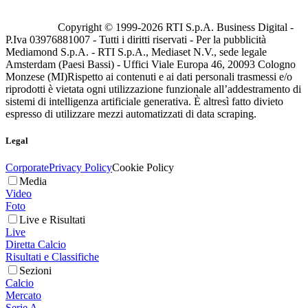
Copyright © 1999-
2026
RTI S.p.A. Business Digital -
P.Iva 03976881007 - Tutti i diritti riservati - Per la pubblicità
Mediamond S.p.A. - RTI S.p.A., Mediaset N.V., sede legale
Amsterdam (Paesi Bassi) - Uffici Viale Europa 46, 20093 Cologno
Monzese (MI)
Rispetto ai contenuti e ai dati personali trasmessi e/o
riprodotti è vietata ogni utilizzazione funzionale all’addestramento di
sistemi di intelligenza artificiale generativa. È altresì fatto divieto
espresso di utilizzare mezzi automatizzati di data scraping.
Legal
Corporate
Privacy Policy
Cookie Policy
Media
Video
Foto
Live e Risultati
Live
Diretta Calcio
Risultati e Classifiche
Sezioni
Calcio
Mercato
Serie A