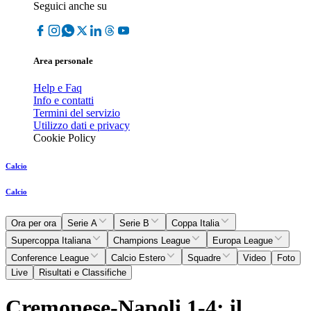
Seguici anche su
Area personale
Help e Faq
Info e contatti
Termini del servizio
Utilizzo dati e privacy
Cookie Policy
Calcio
Calcio
Ora per ora
Serie A
Serie B
Coppa Italia
Supercoppa Italiana
Champions League
Europa League
Conference League
Calcio Estero
Squadre
Video
Foto
Live
Risultati e Classifiche
Cremonese-Napoli 1-4: il