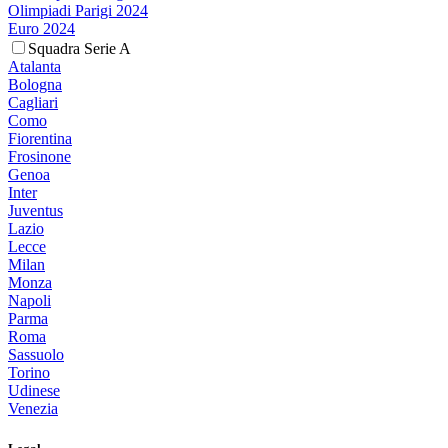
Olimpiadi Parigi 2024
Euro 2024
Squadra Serie A
Atalanta
Bologna
Cagliari
Como
Fiorentina
Frosinone
Genoa
Inter
Juventus
Lazio
Lecce
Milan
Monza
Napoli
Parma
Roma
Sassuolo
Torino
Udinese
Venezia