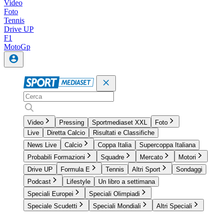
Video
Foto
Tennis
Drive UP
F1
MotoGp
Video
Pressing
Sportmediaset XXL
Foto
Live
Diretta Calcio
Risultati e Classifiche
News Live
Calcio
Coppa Italia
Supercoppa Italiana
Probabili Formazioni
Squadre
Mercato
Motori
Drive UP
Formula E
Tennis
Altri Sport
Sondaggi
Podcast
Lifestyle
Un libro a settimana
Speciali Europei
Speciali Olimpiadi
Speciale Scudetti
Speciali Mondiali
Altri Speciali