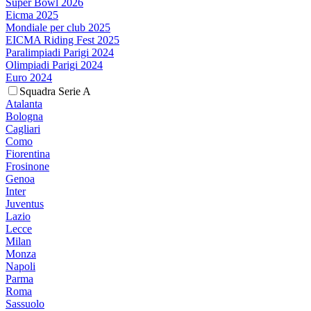
Super Bowl 2026
Eicma 2025
Mondiale per club 2025
EICMA Riding Fest 2025
Paralimpiadi Parigi 2024
Olimpiadi Parigi 2024
Euro 2024
Squadra Serie A
Atalanta
Bologna
Cagliari
Como
Fiorentina
Frosinone
Genoa
Inter
Juventus
Lazio
Lecce
Milan
Monza
Napoli
Parma
Roma
Sassuolo