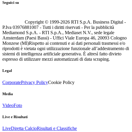
Seguici su
Copyright © 1999-
2026
RTI S.p.A. Business Digital -
P.Iva 03976881007 - Tutti i diritti riservati - Per la pubblicità
Mediamond S.p.A. - RTI S.p.A., Mediaset N.V., sede legale
Amsterdam (Paesi Bassi) - Uffici Viale Europa 46, 20093 Cologno
Monzese (MI)
Rispetto ai contenuti e ai dati personali trasmessi e/o
riprodotti è vietata ogni utilizzazione funzionale all’addestramento di
sistemi di intelligenza artificiale generativa. È altresì fatto divieto
espresso di utilizzare mezzi automatizzati di data scraping.
Legal
Corporate
Privacy Policy
Cookie Policy
Media
Video
Foto
Live e Risultati
Live
Diretta Calcio
Risultati e Classifiche