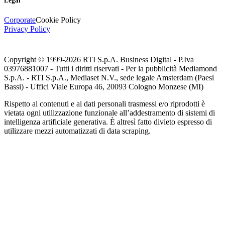
Legal
Corporate
Cookie Policy
Privacy Policy
Copyright © 1999-
2026
RTI S.p.A. Business Digital - P.Iva
03976881007 - Tutti i diritti riservati - Per la pubblicità Mediamond
S.p.A. - RTI S.p.A., Mediaset N.V., sede legale Amsterdam (Paesi
Bassi) - Uffici Viale Europa 46, 20093 Cologno Monzese (MI)
Rispetto ai contenuti e ai dati personali trasmessi e/o riprodotti è
vietata ogni utilizzazione funzionale all’addestramento di sistemi di
intelligenza artificiale generativa. È altresì fatto divieto espresso di
utilizzare mezzi automatizzati di data scraping.