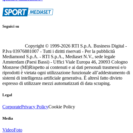
Seguici su
Copyright © 1999-
2026
RTI S.p.A. Business Digital -
P.Iva 03976881007 - Tutti i diritti riservati - Per la pubblicità
Mediamond S.p.A. - RTI S.p.A., Mediaset N.V., sede legale
Amsterdam (Paesi Bassi) - Uffici Viale Europa 46, 20093 Cologno
Monzese (MI)
Rispetto ai contenuti e ai dati personali trasmessi e/o
riprodotti è vietata ogni utilizzazione funzionale all’addestramento di
sistemi di intelligenza artificiale generativa. È altresì fatto divieto
espresso di utilizzare mezzi automatizzati di data scraping.
Legal
Corporate
Privacy Policy
Cookie Policy
Media
Video
Foto