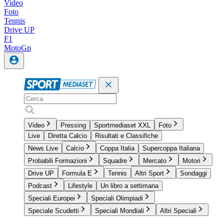
Video
Foto
Tennis
Drive UP
F1
MotoGp
Video
Pressing
Sportmediaset XXL
Foto
Live
Diretta Calcio
Risultati e Classifiche
News Live
Calcio
Coppa Italia
Supercoppa Italiana
Probabili Formazioni
Squadre
Mercato
Motori
Drive UP
Formula E
Tennis
Altri Sport
Sondaggi
Podcast
Lifestyle
Un libro a settimana
Speciali Europei
Speciali Olimpiadi
Speciale Scudetti
Speciali Mondiali
Altri Speciali