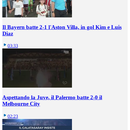
Il Bayern batte 2-1 l'Aston Villa, in gol Kim e Luis
Diaz
03:33
Aspettando la Juve, il Palermo batte 2-0 il
Melbourne City
02:23