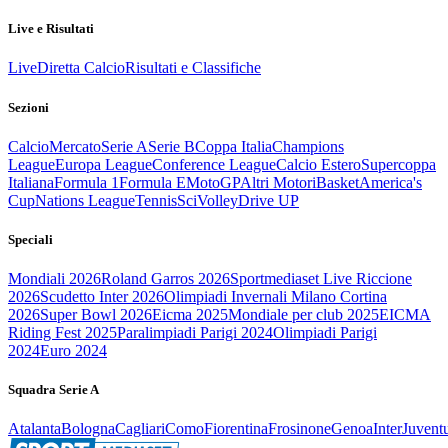
Live e Risultati
Live
Diretta Calcio
Risultati e Classifiche
Sezioni
Calcio
Mercato
Serie A
Serie B
Coppa Italia
Champions
League
Europa League
Conference League
Calcio Estero
Supercoppa
Italiana
Formula 1
Formula E
MotoGP
Altri Motori
Basket
America's
Cup
Nations League
Tennis
Sci
Volley
Drive UP
Speciali
Mondiali 2026
Roland Garros 2026
Sportmediaset Live Riccione
2026
Scudetto Inter 2026
Olimpiadi Invernali Milano Cortina
2026
Super Bowl 2026
Eicma 2025
Mondiale per club 2025
EICMA
Riding Fest 2025
Paralimpiadi Parigi 2024
Olimpiadi Parigi
2024
Euro 2024
Squadra Serie A
Atalanta
Bologna
Cagliari
Como
Fiorentina
Frosinone
Genoa
Inter
Juvent