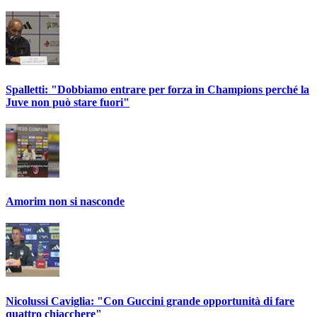
Spalletti: "Dobbiamo entrare per forza in Champions perché la
Juve non può stare fuori"
Amorim non si nasconde
Nicolussi Caviglia: "Con Guccini grande opportunità di fare
quattro chiacchere"