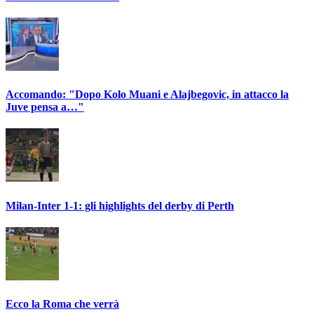
Accomando: "Dopo Kolo Muani e Alajbegovic, in attacco la
Juve pensa a…"
Milan-Inter 1-1: gli highlights del derby di Perth
Ecco la Roma che verrà