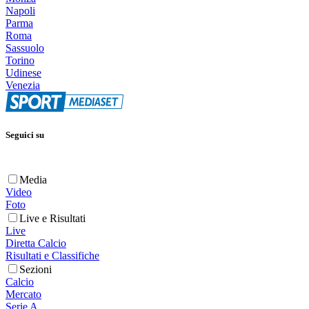
Napoli
Parma
Roma
Sassuolo
Torino
Udinese
Venezia
Seguici su
Media
Video
Foto
Live e Risultati
Live
Diretta Calcio
Risultati e Classifiche
Sezioni
Calcio
Mercato
Serie A