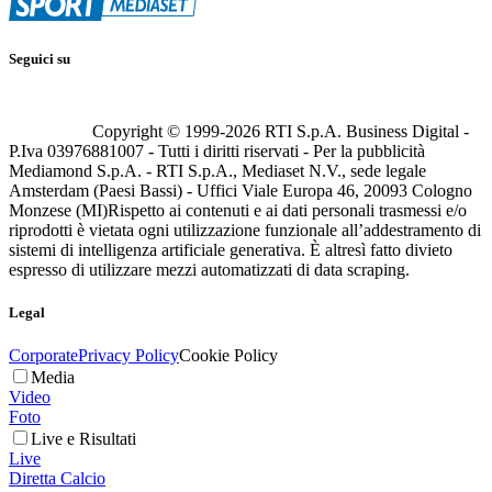
Seguici su
Copyright © 1999-
2026
RTI S.p.A. Business Digital -
P.Iva 03976881007 - Tutti i diritti riservati - Per la pubblicità
Mediamond S.p.A. - RTI S.p.A., Mediaset N.V., sede legale
Amsterdam (Paesi Bassi) - Uffici Viale Europa 46, 20093 Cologno
Monzese (MI)
Rispetto ai contenuti e ai dati personali trasmessi e/o
riprodotti è vietata ogni utilizzazione funzionale all’addestramento di
sistemi di intelligenza artificiale generativa. È altresì fatto divieto
espresso di utilizzare mezzi automatizzati di data scraping.
Legal
Corporate
Privacy Policy
Cookie Policy
Media
Video
Foto
Live e Risultati
Live
Diretta Calcio