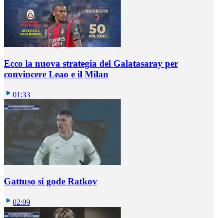
Ecco la nuova strategia del Galatasaray per
convincere Leao e il Milan
01:33
Gattuso si gode Ratkov
02:09