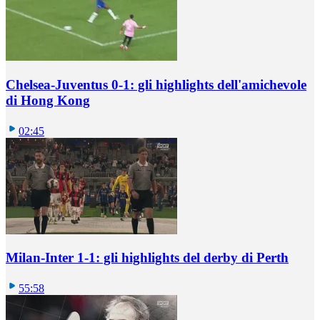
Chelsea-Juventus 0-1: gli highlights dell'amichevole
di Hong Kong
02:45
Milan-Inter 1-1: gli highlights del derby di Perth
55:58