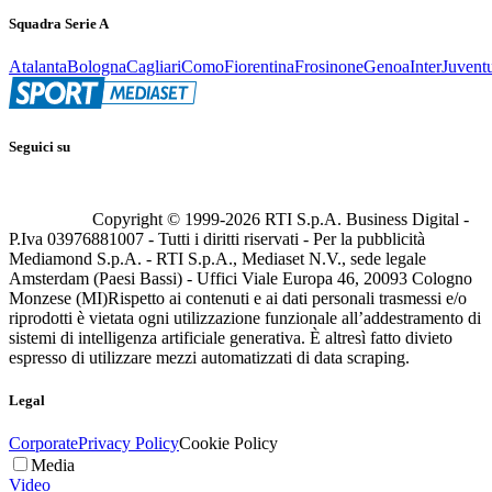
Squadra Serie A
Atalanta
Bologna
Cagliari
Como
Fiorentina
Frosinone
Genoa
Inter
Juvent
Seguici su
Copyright © 1999-
2026
RTI S.p.A. Business Digital -
P.Iva 03976881007 - Tutti i diritti riservati - Per la pubblicità
Mediamond S.p.A. - RTI S.p.A., Mediaset N.V., sede legale
Amsterdam (Paesi Bassi) - Uffici Viale Europa 46, 20093 Cologno
Monzese (MI)
Rispetto ai contenuti e ai dati personali trasmessi e/o
riprodotti è vietata ogni utilizzazione funzionale all’addestramento di
sistemi di intelligenza artificiale generativa. È altresì fatto divieto
espresso di utilizzare mezzi automatizzati di data scraping.
Legal
Corporate
Privacy Policy
Cookie Policy
Media
Video