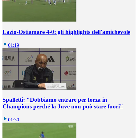
Lazio-Ostiamare 4-0: gli highlights dell'amichevole
01:19
Spalletti: "Dobbiamo entrare per forza in
Champions perché la Juve non può stare fuori"
01:30