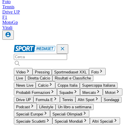
Foto
Tennis
Drive UP
F1
MotoGp
Virali
Video
Pressing
Sportmediaset XXL
Foto
Live
Diretta Calcio
Risultati e Classifiche
News Live
Calcio
Coppa Italia
Supercoppa Italiana
Probabili Formazioni
Squadre
Mercato
Motori
Drive UP
Formula E
Tennis
Altri Sport
Sondaggi
Podcast
Lifestyle
Un libro a settimana
Speciali Europei
Speciali Olimpiadi
Speciale Scudetti
Speciali Mondiali
Altri Speciali