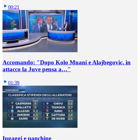
00:21
Accomando: "Dopo Kolo Muani e Alajbegovic, in
attacco la Juve pensa a…"
01:39
Ingaggi e panchine