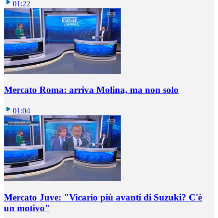
01:22
Mercato Roma: arriva Molina, ma non solo
01:04
Mercato Juve: "Vicario più avanti di Suzuki? C'è
un motivo"