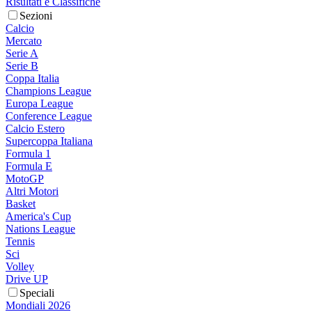
Risultati e Classifiche
Sezioni
Calcio
Mercato
Serie A
Serie B
Coppa Italia
Champions League
Europa League
Conference League
Calcio Estero
Supercoppa Italiana
Formula 1
Formula E
MotoGP
Altri Motori
Basket
America's Cup
Nations League
Tennis
Sci
Volley
Drive UP
Speciali
Mondiali 2026