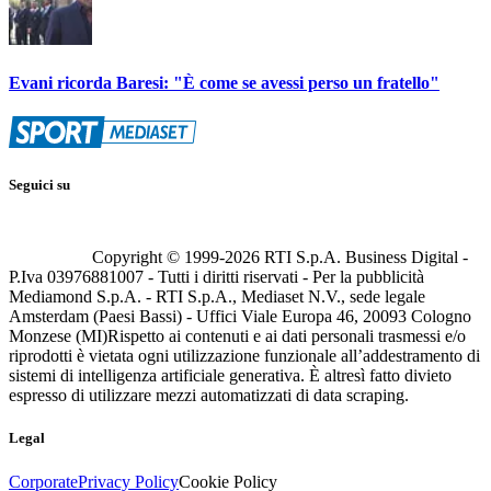
Evani ricorda Baresi: "È come se avessi perso un fratello"
Seguici su
Copyright © 1999-
2026
RTI S.p.A. Business Digital -
P.Iva 03976881007 - Tutti i diritti riservati - Per la pubblicità
Mediamond S.p.A. - RTI S.p.A., Mediaset N.V., sede legale
Amsterdam (Paesi Bassi) - Uffici Viale Europa 46, 20093 Cologno
Monzese (MI)
Rispetto ai contenuti e ai dati personali trasmessi e/o
riprodotti è vietata ogni utilizzazione funzionale all’addestramento di
sistemi di intelligenza artificiale generativa. È altresì fatto divieto
espresso di utilizzare mezzi automatizzati di data scraping.
Legal
Corporate
Privacy Policy
Cookie Policy