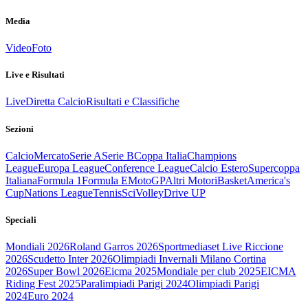
Media
Video
Foto
Live e Risultati
Live
Diretta Calcio
Risultati e Classifiche
Sezioni
Calcio
Mercato
Serie A
Serie B
Coppa Italia
Champions
League
Europa League
Conference League
Calcio Estero
Supercoppa
Italiana
Formula 1
Formula E
MotoGP
Altri Motori
Basket
America's
Cup
Nations League
Tennis
Sci
Volley
Drive UP
Speciali
Mondiali 2026
Roland Garros 2026
Sportmediaset Live Riccione
2026
Scudetto Inter 2026
Olimpiadi Invernali Milano Cortina
2026
Super Bowl 2026
Eicma 2025
Mondiale per club 2025
EICMA
Riding Fest 2025
Paralimpiadi Parigi 2024
Olimpiadi Parigi
2024
Euro 2024