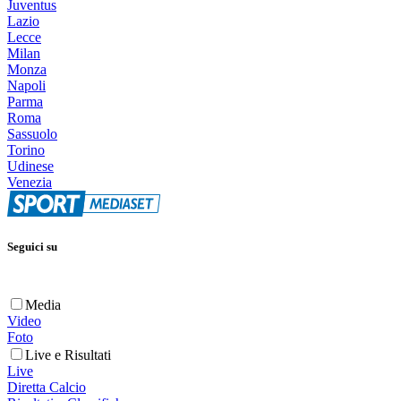
Juventus
Lazio
Lecce
Milan
Monza
Napoli
Parma
Roma
Sassuolo
Torino
Udinese
Venezia
Seguici su
Media
Video
Foto
Live e Risultati
Live
Diretta Calcio