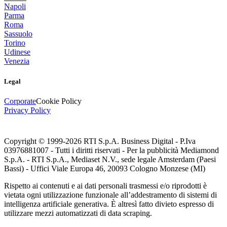
Napoli
Parma
Roma
Sassuolo
Torino
Udinese
Venezia
Legal
Corporate
Cookie Policy
Privacy Policy
Copyright © 1999-
2026
RTI S.p.A. Business Digital - P.Iva
03976881007 - Tutti i diritti riservati - Per la pubblicità Mediamond
S.p.A. - RTI S.p.A., Mediaset N.V., sede legale Amsterdam (Paesi
Bassi) - Uffici Viale Europa 46, 20093 Cologno Monzese (MI)
Rispetto ai contenuti e ai dati personali trasmessi e/o riprodotti è
vietata ogni utilizzazione funzionale all’addestramento di sistemi di
intelligenza artificiale generativa. È altresì fatto divieto espresso di
utilizzare mezzi automatizzati di data scraping.