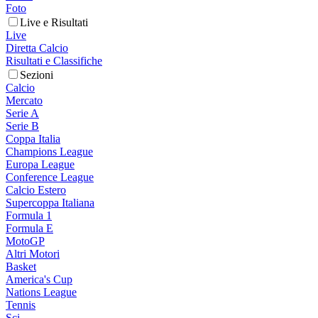
Foto
Live e Risultati
Live
Diretta Calcio
Risultati e Classifiche
Sezioni
Calcio
Mercato
Serie A
Serie B
Coppa Italia
Champions League
Europa League
Conference League
Calcio Estero
Supercoppa Italiana
Formula 1
Formula E
MotoGP
Altri Motori
Basket
America's Cup
Nations League
Tennis
Sci