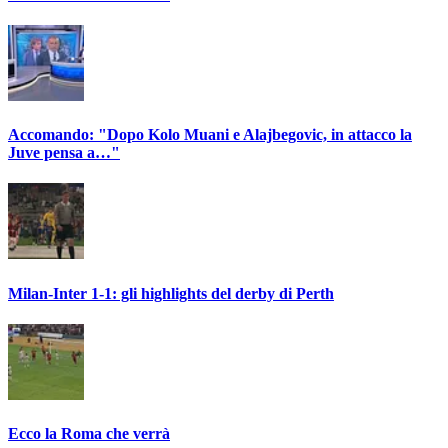
Accomando: "Dopo Kolo Muani e Alajbegovic, in attacco la
Juve pensa a…"
Milan-Inter 1-1: gli highlights del derby di Perth
Ecco la Roma che verrà