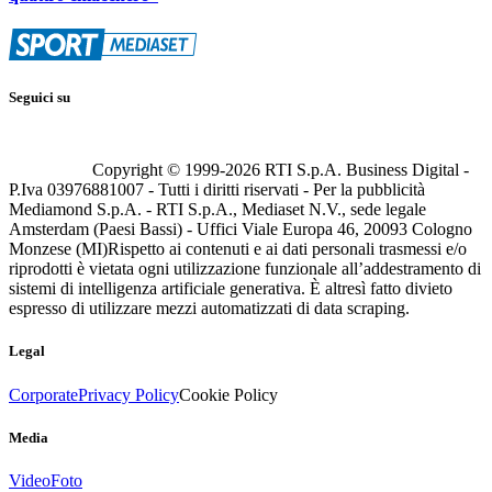
Seguici su
Copyright © 1999-
2026
RTI S.p.A. Business Digital -
P.Iva 03976881007 - Tutti i diritti riservati - Per la pubblicità
Mediamond S.p.A. - RTI S.p.A., Mediaset N.V., sede legale
Amsterdam (Paesi Bassi) - Uffici Viale Europa 46, 20093 Cologno
Monzese (MI)
Rispetto ai contenuti e ai dati personali trasmessi e/o
riprodotti è vietata ogni utilizzazione funzionale all’addestramento di
sistemi di intelligenza artificiale generativa. È altresì fatto divieto
espresso di utilizzare mezzi automatizzati di data scraping.
Legal
Corporate
Privacy Policy
Cookie Policy
Media
Video
Foto