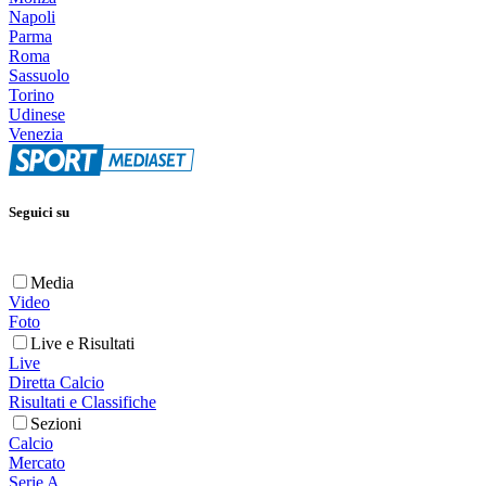
Napoli
Parma
Roma
Sassuolo
Torino
Udinese
Venezia
Seguici su
Media
Video
Foto
Live e Risultati
Live
Diretta Calcio
Risultati e Classifiche
Sezioni
Calcio
Mercato
Serie A