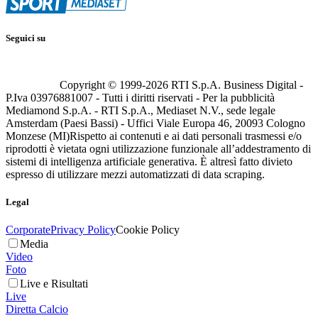
Seguici su
Copyright © 1999-
2026
RTI S.p.A. Business Digital -
P.Iva 03976881007 - Tutti i diritti riservati - Per la pubblicità
Mediamond S.p.A. - RTI S.p.A., Mediaset N.V., sede legale
Amsterdam (Paesi Bassi) - Uffici Viale Europa 46, 20093 Cologno
Monzese (MI)
Rispetto ai contenuti e ai dati personali trasmessi e/o
riprodotti è vietata ogni utilizzazione funzionale all’addestramento di
sistemi di intelligenza artificiale generativa. È altresì fatto divieto
espresso di utilizzare mezzi automatizzati di data scraping.
Legal
Corporate
Privacy Policy
Cookie Policy
Media
Video
Foto
Live e Risultati
Live
Diretta Calcio