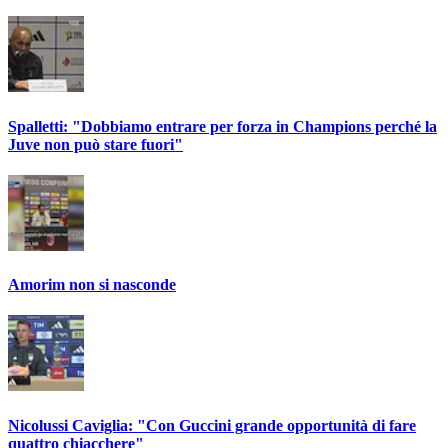
Spalletti: "Dobbiamo entrare per forza in Champions perché la
Juve non può stare fuori"
Amorim non si nasconde
Nicolussi Caviglia: "Con Guccini grande opportunità di fare
quattro chiacchere"