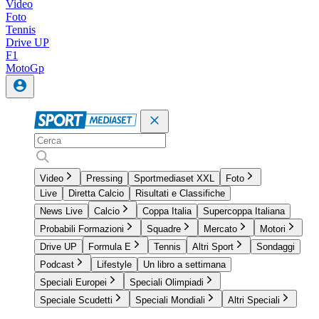
Video
Foto
Tennis
Drive UP
F1
MotoGp
Video
Pressing
Sportmediaset XXL
Foto
Live
Diretta Calcio
Risultati e Classifiche
News Live
Calcio
Coppa Italia
Supercoppa Italiana
Probabili Formazioni
Squadre
Mercato
Motori
Drive UP
Formula E
Tennis
Altri Sport
Sondaggi
Podcast
Lifestyle
Un libro a settimana
Speciali Europei
Speciali Olimpiadi
Speciale Scudetti
Speciali Mondiali
Altri Speciali