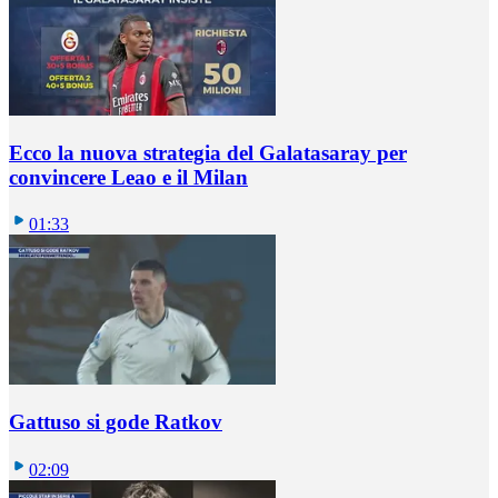
Ecco la nuova strategia del Galatasaray per
convincere Leao e il Milan
01:33
Gattuso si gode Ratkov
02:09