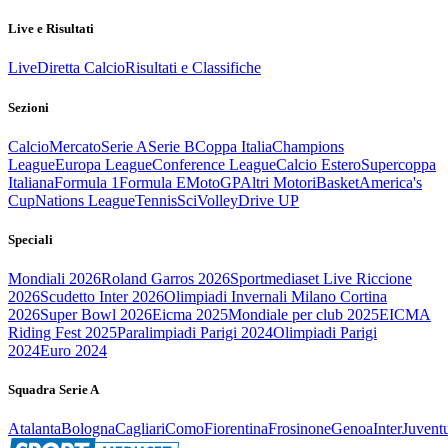
Live e Risultati
Live
Diretta Calcio
Risultati e Classifiche
Sezioni
Calcio
Mercato
Serie A
Serie B
Coppa Italia
Champions
League
Europa League
Conference League
Calcio Estero
Supercoppa
Italiana
Formula 1
Formula E
MotoGP
Altri Motori
Basket
America's
Cup
Nations League
Tennis
Sci
Volley
Drive UP
Speciali
Mondiali 2026
Roland Garros 2026
Sportmediaset Live Riccione
2026
Scudetto Inter 2026
Olimpiadi Invernali Milano Cortina
2026
Super Bowl 2026
Eicma 2025
Mondiale per club 2025
EICMA
Riding Fest 2025
Paralimpiadi Parigi 2024
Olimpiadi Parigi
2024
Euro 2024
Squadra Serie A
Atalanta
Bologna
Cagliari
Como
Fiorentina
Frosinone
Genoa
Inter
Juvent