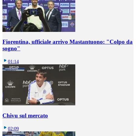
Fiorentina, ufficiale arrivo Mastantuono: "Colpo da
sogno"
01:14
Chivu sul mercato
02:09