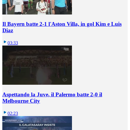
Il Bayern batte 2-1 l'Aston Villa, in gol Kim e Luis
Diaz
03:33
Aspettando la Juve, il Palermo batte 2-0 il
Melbourne City
02:23