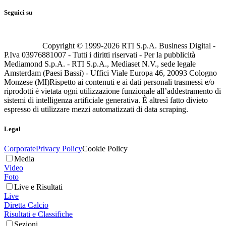
Seguici su
Copyright © 1999-
2026
RTI S.p.A. Business Digital -
P.Iva 03976881007 - Tutti i diritti riservati - Per la pubblicità
Mediamond S.p.A. - RTI S.p.A., Mediaset N.V., sede legale
Amsterdam (Paesi Bassi) - Uffici Viale Europa 46, 20093 Cologno
Monzese (MI)
Rispetto ai contenuti e ai dati personali trasmessi e/o
riprodotti è vietata ogni utilizzazione funzionale all’addestramento di
sistemi di intelligenza artificiale generativa. È altresì fatto divieto
espresso di utilizzare mezzi automatizzati di data scraping.
Legal
Corporate
Privacy Policy
Cookie Policy
Media
Video
Foto
Live e Risultati
Live
Diretta Calcio
Risultati e Classifiche
Sezioni