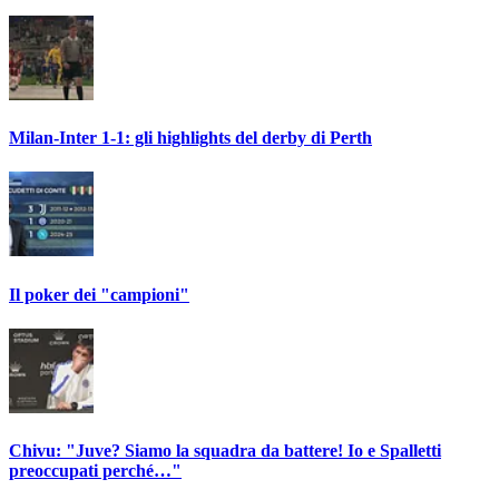
Milan-Inter 1-1: gli highlights del derby di Perth
Il poker dei "campioni"
Chivu: "Juve? Siamo la squadra da battere! Io e Spalletti
preoccupati perché…"