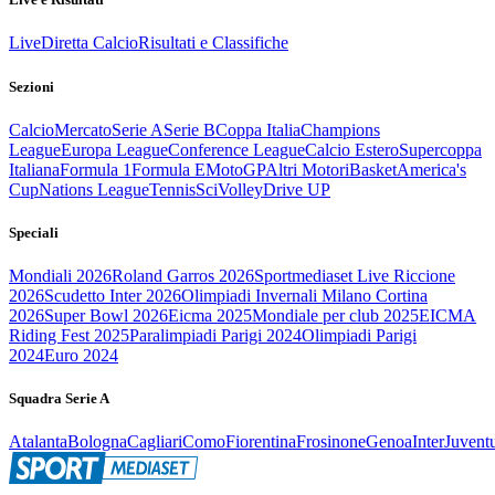
Live
Diretta Calcio
Risultati e Classifiche
Sezioni
Calcio
Mercato
Serie A
Serie B
Coppa Italia
Champions
League
Europa League
Conference League
Calcio Estero
Supercoppa
Italiana
Formula 1
Formula E
MotoGP
Altri Motori
Basket
America's
Cup
Nations League
Tennis
Sci
Volley
Drive UP
Speciali
Mondiali 2026
Roland Garros 2026
Sportmediaset Live Riccione
2026
Scudetto Inter 2026
Olimpiadi Invernali Milano Cortina
2026
Super Bowl 2026
Eicma 2025
Mondiale per club 2025
EICMA
Riding Fest 2025
Paralimpiadi Parigi 2024
Olimpiadi Parigi
2024
Euro 2024
Squadra Serie A
Atalanta
Bologna
Cagliari
Como
Fiorentina
Frosinone
Genoa
Inter
Juvent