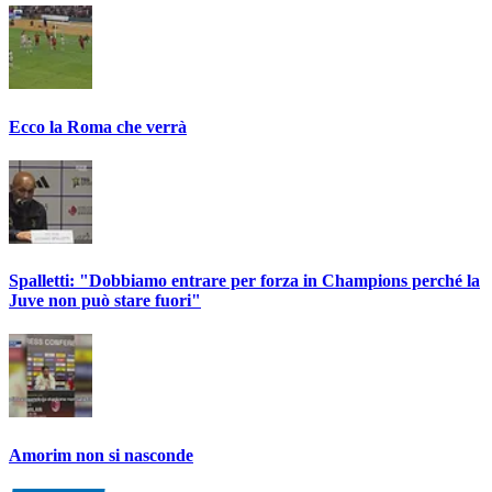
Ecco la Roma che verrà
Spalletti: "Dobbiamo entrare per forza in Champions perché la
Juve non può stare fuori"
Amorim non si nasconde