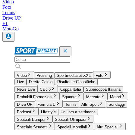
Video
Foto
Tennis
Drive UP
F1
MotoGp
Video
Pressing
Sportmediaset XXL
Foto
Live
Diretta Calcio
Risultati e Classifiche
News Live
Calcio
Coppa Italia
Supercoppa Italiana
Probabili Formazioni
Squadre
Mercato
Motori
Drive UP
Formula E
Tennis
Altri Sport
Sondaggi
Podcast
Lifestyle
Un libro a settimana
Speciali Europei
Speciali Olimpiadi
Speciale Scudetti
Speciali Mondiali
Altri Speciali