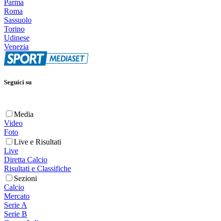
Parma
Roma
Sassuolo
Torino
Udinese
Venezia
Seguici su
Media
Video
Foto
Live e Risultati
Live
Diretta Calcio
Risultati e Classifiche
Sezioni
Calcio
Mercato
Serie A
Serie B