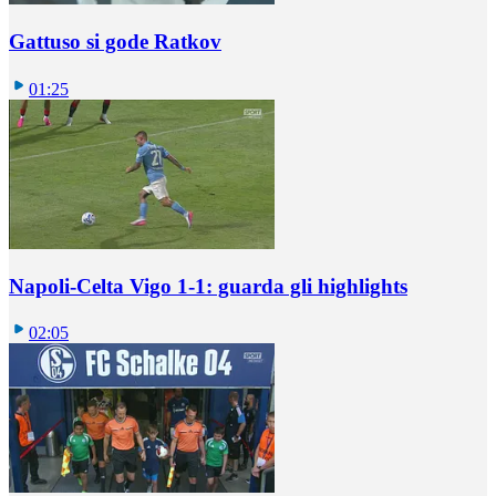
Gattuso si gode Ratkov
01:25
Napoli-Celta Vigo 1-1: guarda gli highlights
02:05