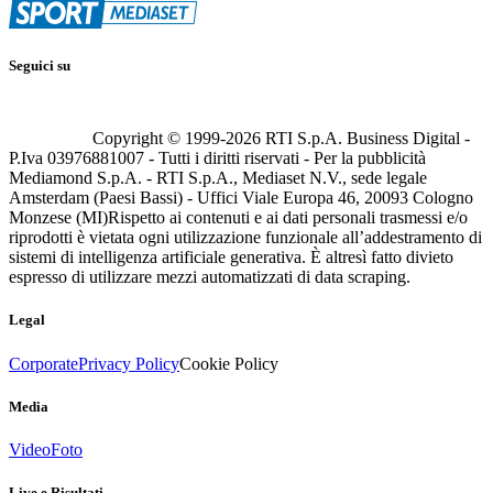
Seguici su
Copyright © 1999-
2026
RTI S.p.A. Business Digital -
P.Iva 03976881007 - Tutti i diritti riservati - Per la pubblicità
Mediamond S.p.A. - RTI S.p.A., Mediaset N.V., sede legale
Amsterdam (Paesi Bassi) - Uffici Viale Europa 46, 20093 Cologno
Monzese (MI)
Rispetto ai contenuti e ai dati personali trasmessi e/o
riprodotti è vietata ogni utilizzazione funzionale all’addestramento di
sistemi di intelligenza artificiale generativa. È altresì fatto divieto
espresso di utilizzare mezzi automatizzati di data scraping.
Legal
Corporate
Privacy Policy
Cookie Policy
Media
Video
Foto
Live e Risultati