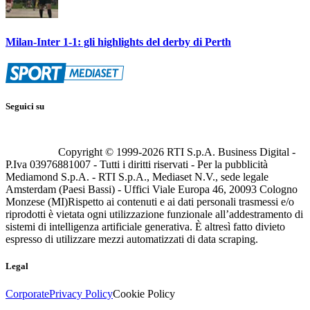
Milan-Inter 1-1: gli highlights del derby di Perth
Seguici su
Copyright © 1999-
2026
RTI S.p.A. Business Digital -
P.Iva 03976881007 - Tutti i diritti riservati - Per la pubblicità
Mediamond S.p.A. - RTI S.p.A., Mediaset N.V., sede legale
Amsterdam (Paesi Bassi) - Uffici Viale Europa 46, 20093 Cologno
Monzese (MI)
Rispetto ai contenuti e ai dati personali trasmessi e/o
riprodotti è vietata ogni utilizzazione funzionale all’addestramento di
sistemi di intelligenza artificiale generativa. È altresì fatto divieto
espresso di utilizzare mezzi automatizzati di data scraping.
Legal
Corporate
Privacy Policy
Cookie Policy