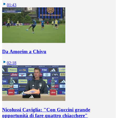
01:43
Da Amorim a Chivu
02:18
Nicolussi Caviglia: "Con Guccini grande
opportunità di fare quattro chiacchere"