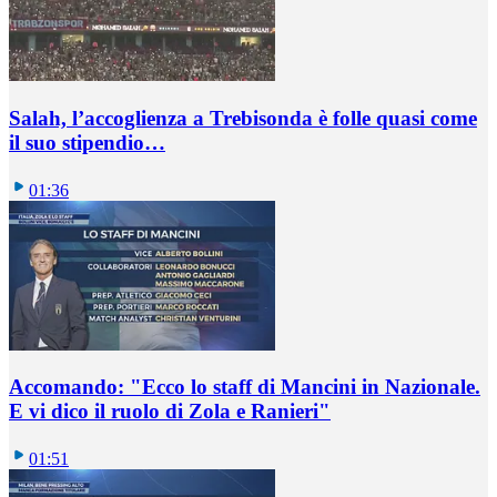
Salah, l’accoglienza a Trebisonda è folle quasi come
il suo stipendio…
01:36
Accomando: "Ecco lo staff di Mancini in Nazionale.
E vi dico il ruolo di Zola e Ranieri"
01:51