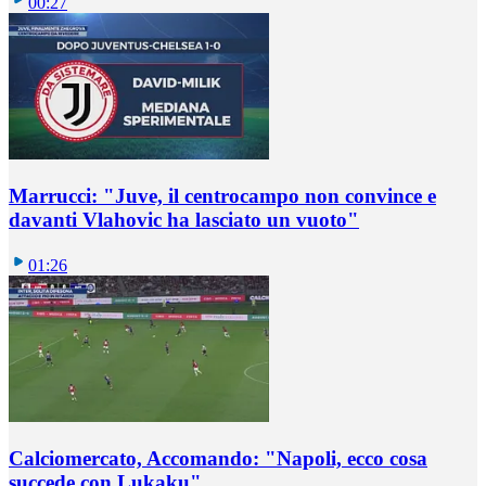
00:27
Marrucci: "Juve, il centrocampo non convince e
davanti Vlahovic ha lasciato un vuoto"
01:26
Calciomercato, Accomando: "Napoli, ecco cosa
succede con Lukaku"