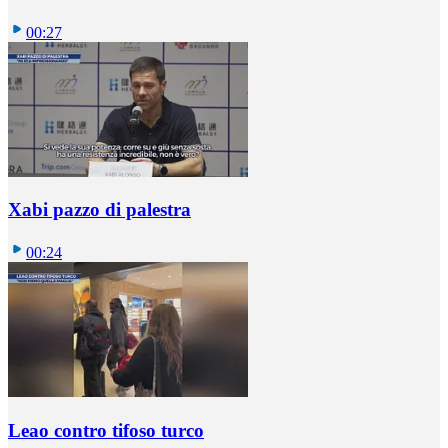
00:27
Xabi pazzo di palestra
00:24
Leao contro tifoso turco