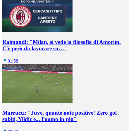
Raimondi: "Milan, si vede la filosofia di Amorim.
C'è però da lavorare su…"
01:58
Marrucci: "Juve, quante note positive! Zero gol
subiti, Yildiz e... l'uomo in più"