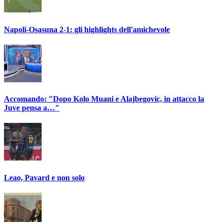
Napoli-Osasuna 2-1: gli highlights dell'amichevole
Accomando: "Dopo Kolo Muani e Alajbegovic, in attacco la
Juve pensa a…"
Leao, Pavard e non solo