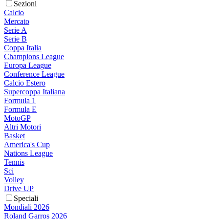
Sezioni
Calcio
Mercato
Serie A
Serie B
Coppa Italia
Champions League
Europa League
Conference League
Calcio Estero
Supercoppa Italiana
Formula 1
Formula E
MotoGP
Altri Motori
Basket
America's Cup
Nations League
Tennis
Sci
Volley
Drive UP
Speciali
Mondiali 2026
Roland Garros 2026