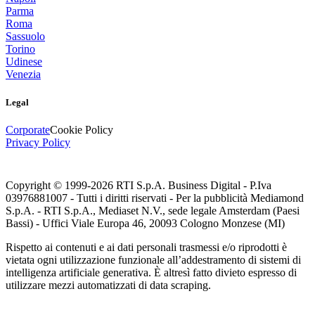
Parma
Roma
Sassuolo
Torino
Udinese
Venezia
Legal
Corporate
Cookie Policy
Privacy Policy
Copyright © 1999-
2026
RTI S.p.A. Business Digital - P.Iva
03976881007 - Tutti i diritti riservati - Per la pubblicità Mediamond
S.p.A. - RTI S.p.A., Mediaset N.V., sede legale Amsterdam (Paesi
Bassi) - Uffici Viale Europa 46, 20093 Cologno Monzese (MI)
Rispetto ai contenuti e ai dati personali trasmessi e/o riprodotti è
vietata ogni utilizzazione funzionale all’addestramento di sistemi di
intelligenza artificiale generativa. È altresì fatto divieto espresso di
utilizzare mezzi automatizzati di data scraping.