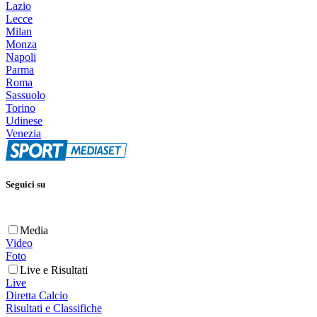
Lazio
Lecce
Milan
Monza
Napoli
Parma
Roma
Sassuolo
Torino
Udinese
Venezia
Seguici su
Media
Video
Foto
Live e Risultati
Live
Diretta Calcio
Risultati e Classifiche