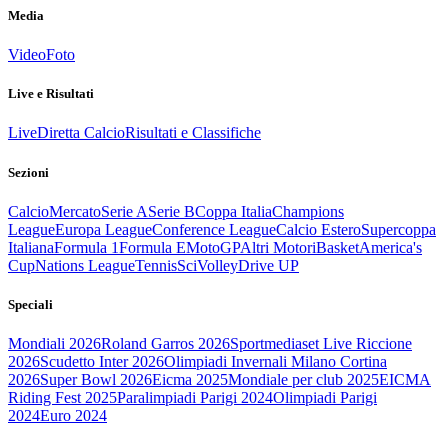
Media
Video
Foto
Live e Risultati
Live
Diretta Calcio
Risultati e Classifiche
Sezioni
Calcio
Mercato
Serie A
Serie B
Coppa Italia
Champions
League
Europa League
Conference League
Calcio Estero
Supercoppa
Italiana
Formula 1
Formula E
MotoGP
Altri Motori
Basket
America's
Cup
Nations League
Tennis
Sci
Volley
Drive UP
Speciali
Mondiali 2026
Roland Garros 2026
Sportmediaset Live Riccione
2026
Scudetto Inter 2026
Olimpiadi Invernali Milano Cortina
2026
Super Bowl 2026
Eicma 2025
Mondiale per club 2025
EICMA
Riding Fest 2025
Paralimpiadi Parigi 2024
Olimpiadi Parigi
2024
Euro 2024