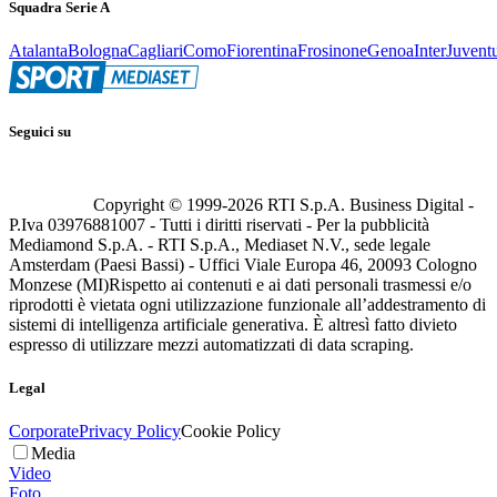
Squadra Serie A
Atalanta
Bologna
Cagliari
Como
Fiorentina
Frosinone
Genoa
Inter
Juvent
Seguici su
Copyright © 1999-
2026
RTI S.p.A. Business Digital -
P.Iva 03976881007 - Tutti i diritti riservati - Per la pubblicità
Mediamond S.p.A. - RTI S.p.A., Mediaset N.V., sede legale
Amsterdam (Paesi Bassi) - Uffici Viale Europa 46, 20093 Cologno
Monzese (MI)
Rispetto ai contenuti e ai dati personali trasmessi e/o
riprodotti è vietata ogni utilizzazione funzionale all’addestramento di
sistemi di intelligenza artificiale generativa. È altresì fatto divieto
espresso di utilizzare mezzi automatizzati di data scraping.
Legal
Corporate
Privacy Policy
Cookie Policy
Media
Video
Foto