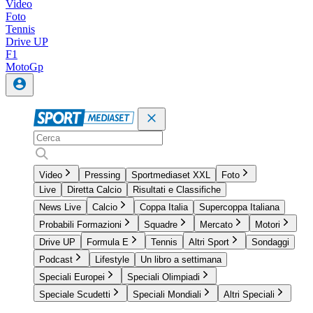
Video
Foto
Tennis
Drive UP
F1
MotoGp
Video
Pressing
Sportmediaset XXL
Foto
Live
Diretta Calcio
Risultati e Classifiche
News Live
Calcio
Coppa Italia
Supercoppa Italiana
Probabili Formazioni
Squadre
Mercato
Motori
Drive UP
Formula E
Tennis
Altri Sport
Sondaggi
Podcast
Lifestyle
Un libro a settimana
Speciali Europei
Speciali Olimpiadi
Speciale Scudetti
Speciali Mondiali
Altri Speciali