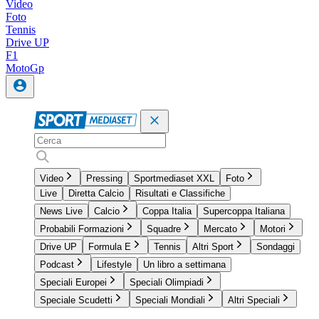
Video
Foto
Tennis
Drive UP
F1
MotoGp
Video
Pressing
Sportmediaset XXL
Foto
Live
Diretta Calcio
Risultati e Classifiche
News Live
Calcio
Coppa Italia
Supercoppa Italiana
Probabili Formazioni
Squadre
Mercato
Motori
Drive UP
Formula E
Tennis
Altri Sport
Sondaggi
Podcast
Lifestyle
Un libro a settimana
Speciali Europei
Speciali Olimpiadi
Speciale Scudetti
Speciali Mondiali
Altri Speciali