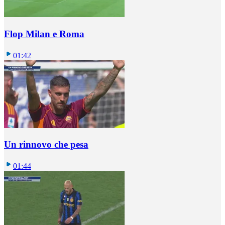
Flop Milan e Roma
01:42
Un rinnovo che pesa
01:44