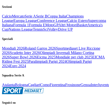
Sezioni
Calcio
Mercato
Serie A
Serie B
Coppa Italia
Champions
League
Europa League
Conference League
Calcio Estero
Supercoppa
Italiana
Formula 1
Formula E
MotoGP
Altri Motori
Basket
America's
Cup
Nations League
Tennis
Sci
Volley
Drive UP
Speciali
Mondiali 2026
Roland Garros 2026
Sportmediaset Live Riccione
2026
Scudetto Inter 2026
Olimpiadi Invernali Milano Cortina
2026
Super Bowl 2026
Eicma 2025
Mondiale per club 2025
EICMA
Riding Fest 2025
Paralimpiadi Parigi 2024
Olimpiadi Parigi
2024
Euro 2024
Squadra Serie A
Atalanta
Bologna
Cagliari
Como
Fiorentina
Frosinone
Genoa
Inter
Juvent
Seguici su