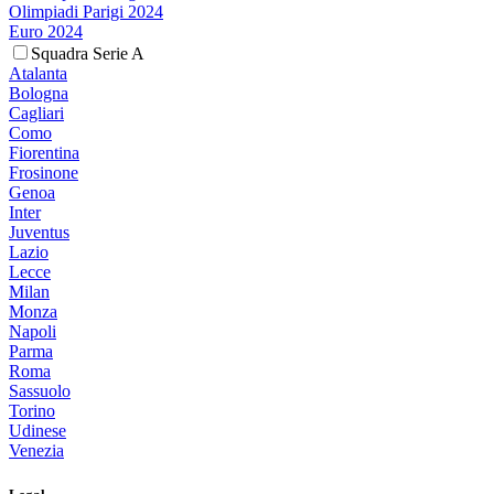
Olimpiadi Parigi 2024
Euro 2024
Squadra Serie A
Atalanta
Bologna
Cagliari
Como
Fiorentina
Frosinone
Genoa
Inter
Juventus
Lazio
Lecce
Milan
Monza
Napoli
Parma
Roma
Sassuolo
Torino
Udinese
Venezia