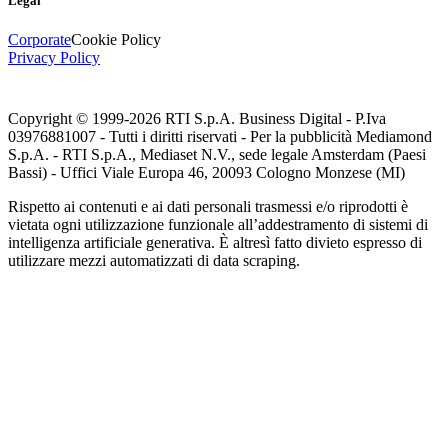
Legal
Corporate
Cookie Policy
Privacy Policy
Copyright © 1999-
2026
RTI S.p.A. Business Digital - P.Iva
03976881007 - Tutti i diritti riservati - Per la pubblicità Mediamond
S.p.A. - RTI S.p.A., Mediaset N.V., sede legale Amsterdam (Paesi
Bassi) - Uffici Viale Europa 46, 20093 Cologno Monzese (MI)
Rispetto ai contenuti e ai dati personali trasmessi e/o riprodotti è
vietata ogni utilizzazione funzionale all’addestramento di sistemi di
intelligenza artificiale generativa. È altresì fatto divieto espresso di
utilizzare mezzi automatizzati di data scraping.