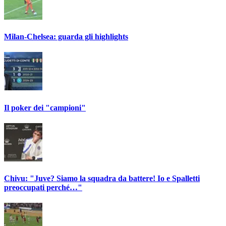
Milan-Chelsea: guarda gli highlights
Il poker dei "campioni"
Chivu: "Juve? Siamo la squadra da battere! Io e Spalletti
preoccupati perché…"