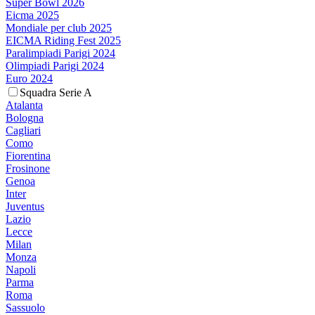
Super Bowl 2026
Eicma 2025
Mondiale per club 2025
EICMA Riding Fest 2025
Paralimpiadi Parigi 2024
Olimpiadi Parigi 2024
Euro 2024
Squadra Serie A
Atalanta
Bologna
Cagliari
Como
Fiorentina
Frosinone
Genoa
Inter
Juventus
Lazio
Lecce
Milan
Monza
Napoli
Parma
Roma
Sassuolo