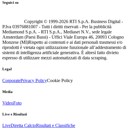
Seguici su
Copyright © 1999-
2026
RTI S.p.A. Business Digital -
P.Iva 03976881007 - Tutti i diritti riservati - Per la pubblicità
Mediamond S.p.A. - RTI S.p.A., Mediaset N.V., sede legale
Amsterdam (Paesi Bassi) - Uffici Viale Europa 46, 20093 Cologno
Monzese (MI)
Rispetto ai contenuti e ai dati personali trasmessi e/o
riprodotti è vietata ogni utilizzazione funzionale all’addestramento di
sistemi di intelligenza artificiale generativa. È altresì fatto divieto
espresso di utilizzare mezzi automatizzati di data scraping.
Legal
Corporate
Privacy Policy
Cookie Policy
Media
Video
Foto
Live e Risultati
Live
Diretta Calcio
Risultati e Classifiche