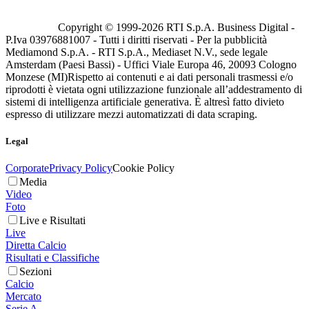
Copyright © 1999-
2026
RTI S.p.A. Business Digital -
P.Iva 03976881007 - Tutti i diritti riservati - Per la pubblicità
Mediamond S.p.A. - RTI S.p.A., Mediaset N.V., sede legale
Amsterdam (Paesi Bassi) - Uffici Viale Europa 46, 20093 Cologno
Monzese (MI)
Rispetto ai contenuti e ai dati personali trasmessi e/o
riprodotti è vietata ogni utilizzazione funzionale all’addestramento di
sistemi di intelligenza artificiale generativa. È altresì fatto divieto
espresso di utilizzare mezzi automatizzati di data scraping.
Legal
Corporate
Privacy Policy
Cookie Policy
Media
Video
Foto
Live e Risultati
Live
Diretta Calcio
Risultati e Classifiche
Sezioni
Calcio
Mercato
Serie A