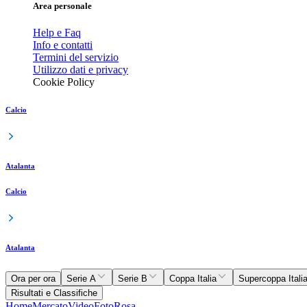
Area personale
Help e Faq
Info e contatti
Termini del servizio
Utilizzo dati e privacy
Cookie Policy
Calcio
Atalanta
Calcio
Atalanta
Ora per ora
Serie A
Serie B
Coppa Italia
Supercoppa Itali
Risultati e Classifiche
Home
Mercato
Video
Foto
Rosa