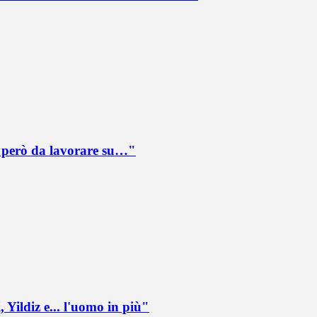
è però da lavorare su…"
 Yildiz e... l'uomo in più"