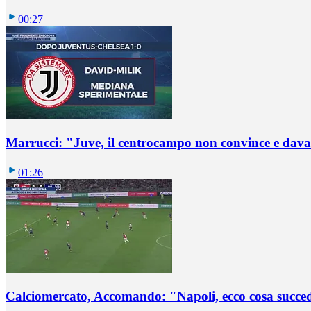
00:27
Marrucci: "Juve, il centrocampo non convince e dava
01:26
Calciomercato, Accomando: "Napoli, ecco cosa succ