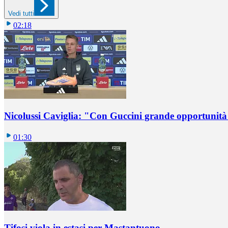
Vedi tutti
02:18
Nicolussi Caviglia: "Con Guccini grande opportunità 
01:30
Tifosi viola in estasi per Mastantuono