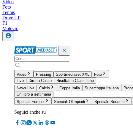
Video
Foto
Tennis
Drive UP
F1
MotoGp
Video
Pressing
Sportmediaset XXL
Foto
Live
Diretta Calcio
Risultati e Classifiche
News Live
Calcio
Coppa Italia
Supercoppa Italiana
Proba
Un libro a settimana
Speciali Europei
Speciali Olimpiadi
Speciale Scudetti
Seguici anche su