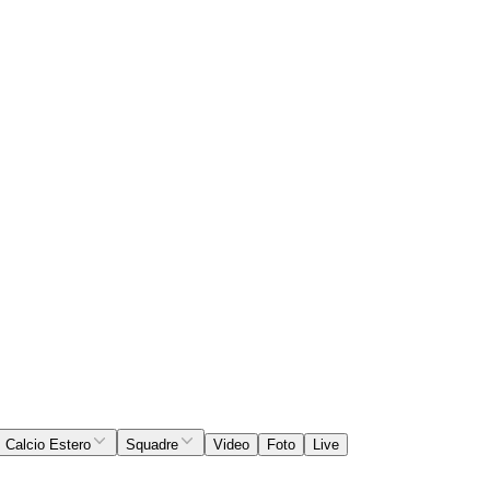
Calcio Estero
Squadre
Video
Foto
Live