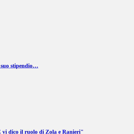
l suo stipendio…
vi dico il ruolo di Zola e Ranieri"