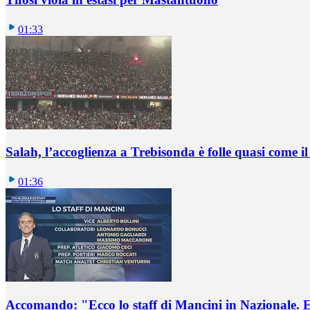
01:33
Salah, l’accoglienza a Trebisonda è folle quasi come i
01:36
Accomando: "Ecco lo staff di Mancini in Nazionale. E 