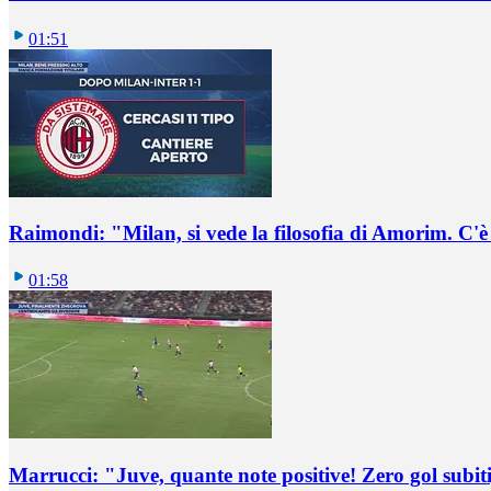
01:51
Raimondi: "Milan, si vede la filosofia di Amorim. C'
01:58
Marrucci: "Juve, quante note positive! Zero gol subiti,