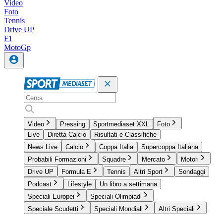
Video
Foto
Tennis
Drive UP
F1
MotoGp
Video
Pressing
Sportmediaset XXL
Foto
Live
Diretta Calcio
Risultati e Classifiche
News Live
Calcio
Coppa Italia
Supercoppa Italiana
Probabili Formazioni
Squadre
Mercato
Motori
Drive UP
Formula E
Tennis
Altri Sport
Sondaggi
Podcast
Lifestyle
Un libro a settimana
Speciali Europei
Speciali Olimpiadi
Speciale Scudetti
Speciali Mondiali
Altri Speciali