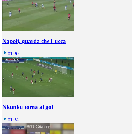
Napoli, guarda che Lucca
01:30
Nkunku torna al gol
01:34