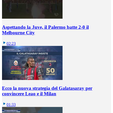
Aspettando la Juve, il Palermo batte 2-0 il
Melbourne City
02:23
Ecco la nuova strategia del Galatasaray per
convincere Leao e il Milan
01:33