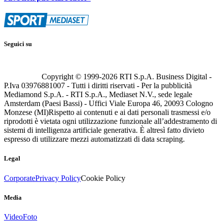
Seguici su
Copyright © 1999-
2026
RTI S.p.A. Business Digital -
P.Iva 03976881007 - Tutti i diritti riservati - Per la pubblicità
Mediamond S.p.A. - RTI S.p.A., Mediaset N.V., sede legale
Amsterdam (Paesi Bassi) - Uffici Viale Europa 46, 20093 Cologno
Monzese (MI)
Rispetto ai contenuti e ai dati personali trasmessi e/o
riprodotti è vietata ogni utilizzazione funzionale all’addestramento di
sistemi di intelligenza artificiale generativa. È altresì fatto divieto
espresso di utilizzare mezzi automatizzati di data scraping.
Legal
Corporate
Privacy Policy
Cookie Policy
Media
Video
Foto