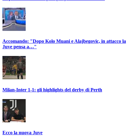
Accomando: "Dopo Kolo Muani e Alajbegovic, in attacco la
Juve pensa a…"
Milan-Inter 1-1: gli highlights del derby di Perth
Ecco la nuova Juve