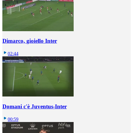
Dimarco, gioiello Inter
02:44
Domani c'è Juventus-Inter
00:59