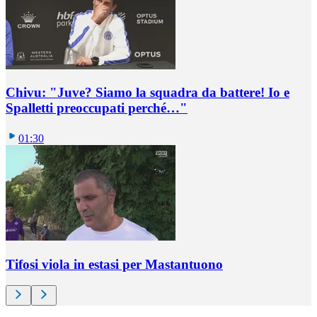
Chivu: "Juve? Siamo la squadra da battere! Io e
Spalletti preoccupati perché…"
01:30
Tifosi viola in estasi per Mastantuono