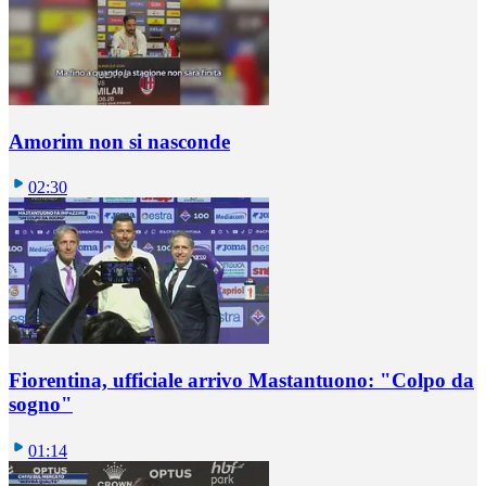
Amorim non si nasconde
02:30
Fiorentina, ufficiale arrivo Mastantuono: "Colpo da
sogno"
01:14