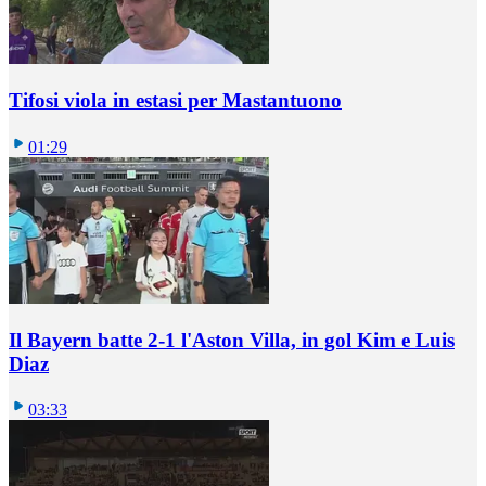
Tifosi viola in estasi per Mastantuono
01:29
Il Bayern batte 2-1 l'Aston Villa, in gol Kim e Luis
Diaz
03:33