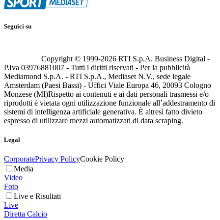
Seguici su
Copyright © 1999-
2026
RTI S.p.A. Business Digital -
P.Iva 03976881007 - Tutti i diritti riservati - Per la pubblicità
Mediamond S.p.A. - RTI S.p.A., Mediaset N.V., sede legale
Amsterdam (Paesi Bassi) - Uffici Viale Europa 46, 20093 Cologno
Monzese (MI)
Rispetto ai contenuti e ai dati personali trasmessi e/o
riprodotti è vietata ogni utilizzazione funzionale all’addestramento di
sistemi di intelligenza artificiale generativa. È altresì fatto divieto
espresso di utilizzare mezzi automatizzati di data scraping.
Legal
Corporate
Privacy Policy
Cookie Policy
Media
Video
Foto
Live e Risultati
Live
Diretta Calcio