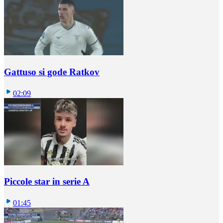
Gattuso si gode Ratkov
02:09
Piccole star in serie A
01:45