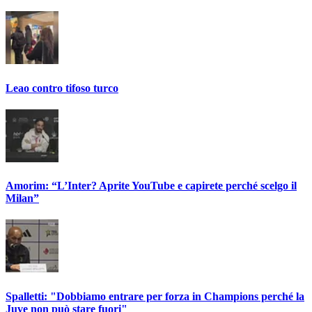
Leao contro tifoso turco
Amorim: “L’Inter? Aprite YouTube e capirete perché scelgo il
Milan”
Spalletti: "Dobbiamo entrare per forza in Champions perché la
Juve non può stare fuori"