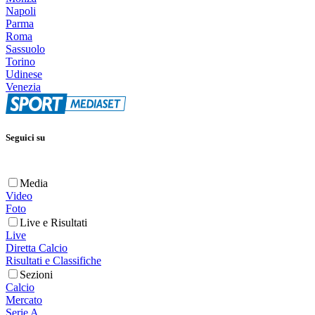
Napoli
Parma
Roma
Sassuolo
Torino
Udinese
Venezia
Seguici su
Media
Video
Foto
Live e Risultati
Live
Diretta Calcio
Risultati e Classifiche
Sezioni
Calcio
Mercato
Serie A