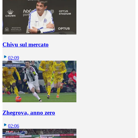
Chivu sul mercato
02:09
Zhegrova, anno zero
02:06