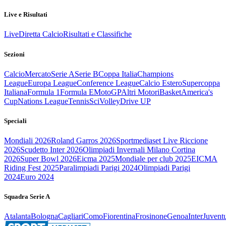
Live e Risultati
Live
Diretta Calcio
Risultati e Classifiche
Sezioni
Calcio
Mercato
Serie A
Serie B
Coppa Italia
Champions
League
Europa League
Conference League
Calcio Estero
Supercoppa
Italiana
Formula 1
Formula E
MotoGP
Altri Motori
Basket
America's
Cup
Nations League
Tennis
Sci
Volley
Drive UP
Speciali
Mondiali 2026
Roland Garros 2026
Sportmediaset Live Riccione
2026
Scudetto Inter 2026
Olimpiadi Invernali Milano Cortina
2026
Super Bowl 2026
Eicma 2025
Mondiale per club 2025
EICMA
Riding Fest 2025
Paralimpiadi Parigi 2024
Olimpiadi Parigi
2024
Euro 2024
Squadra Serie A
Atalanta
Bologna
Cagliari
Como
Fiorentina
Frosinone
Genoa
Inter
Juvent