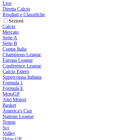
Live
Diretta Calcio
Risultati e Classifiche
Sezioni
Calcio
Mercato
Serie A
Serie B
Coppa Italia
Champions League
Europa League
Conference League
Calcio Estero
Supercoppa Italiana
Formula 1
Formula E
MotoGP
Altri Motori
Basket
America's Cup
Nations League
Tennis
Sci
Volley
Drive UP