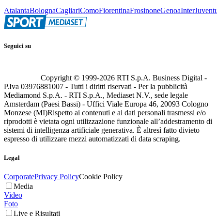
Atalanta
Bologna
Cagliari
Como
Fiorentina
Frosinone
Genoa
Inter
Juvent
Seguici su
Copyright © 1999-
2026
RTI S.p.A. Business Digital -
P.Iva 03976881007 - Tutti i diritti riservati - Per la pubblicità
Mediamond S.p.A. - RTI S.p.A., Mediaset N.V., sede legale
Amsterdam (Paesi Bassi) - Uffici Viale Europa 46, 20093 Cologno
Monzese (MI)
Rispetto ai contenuti e ai dati personali trasmessi e/o
riprodotti è vietata ogni utilizzazione funzionale all’addestramento di
sistemi di intelligenza artificiale generativa. È altresì fatto divieto
espresso di utilizzare mezzi automatizzati di data scraping.
Legal
Corporate
Privacy Policy
Cookie Policy
Media
Video
Foto
Live e Risultati