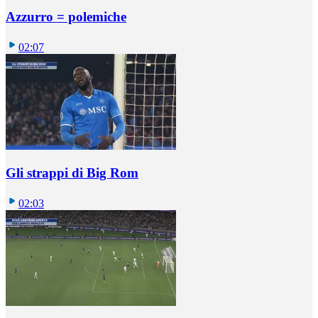
Azzurro = polemiche
02:07
Gli strappi di Big Rom
02:03