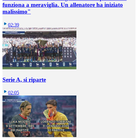
funziona a meraviglia. Un allenatore ha iniziato
malissimo"
02:39
Serie A, si riparte
02:05