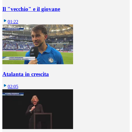
Il "vecchio" e il giovane
01:22
Atalanta in crescita
02:05