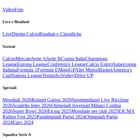
Video
Foto
Live e Risultati
Live
Diretta Calcio
Risultati e Classifiche
Sezioni
Calcio
Mercato
Serie A
Serie B
Coppa Italia
Champions
League
Europa League
Conference League
Calcio Estero
Supercoppa
Italiana
Formula 1
Formula E
MotoGP
Altri Motori
Basket
America's
Cup
Nations League
Tennis
Sci
Volley
Drive UP
Speciali
Mondiali 2026
Roland Garros 2026
Sportmediaset Live Riccione
2026
Scudetto Inter 2026
Olimpiadi Invernali Milano Cortina
2026
Super Bowl 2026
Eicma 2025
Mondiale per club 2025
EICMA
Riding Fest 2025
Paralimpiadi Parigi 2024
Olimpiadi Parigi
2024
Euro 2024
Squadra Serie A