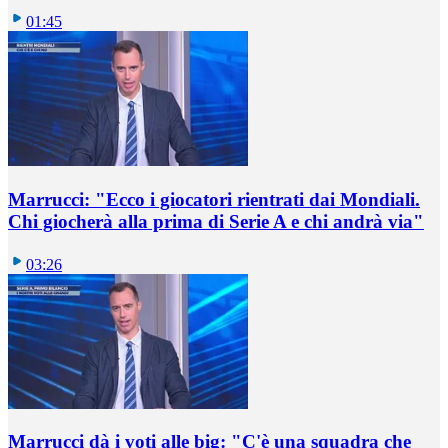
01:45
Marrucci: "Ecco i giocatori rientrati dai Mondiali.
Chi giocherà alla prima di Serie A e chi andrà via"
03:26
Marrucci dà i voti alle big: "C'è una squadra che