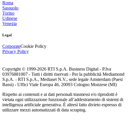
Roma
Sassuolo
Torino
Udinese
Venezia
Legal
Corporate
Cookie Policy
Privacy Policy
Copyright © 1999-
2026
RTI S.p.A. Business Digital - P.Iva
03976881007 - Tutti i diritti riservati - Per la pubblicità Mediamond
S.p.A. - RTI S.p.A., Mediaset N.V., sede legale Amsterdam (Paesi
Bassi) - Uffici Viale Europa 46, 20093 Cologno Monzese (MI)
Rispetto ai contenuti e ai dati personali trasmessi e/o riprodotti è
vietata ogni utilizzazione funzionale all’addestramento di sistemi di
intelligenza artificiale generativa. È altresì fatto divieto espresso di
utilizzare mezzi automatizzati di data scraping.