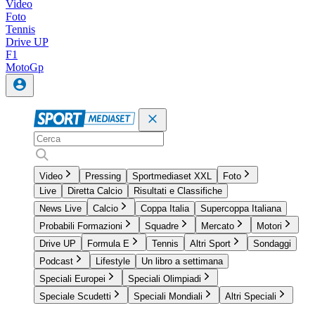
Video
Foto
Tennis
Drive UP
F1
MotoGp
Video
Pressing
Sportmediaset XXL
Foto
Live
Diretta Calcio
Risultati e Classifiche
News Live
Calcio
Coppa Italia
Supercoppa Italiana
Probabili Formazioni
Squadre
Mercato
Motori
Drive UP
Formula E
Tennis
Altri Sport
Sondaggi
Podcast
Lifestyle
Un libro a settimana
Speciali Europei
Speciali Olimpiadi
Speciale Scudetti
Speciali Mondiali
Altri Speciali