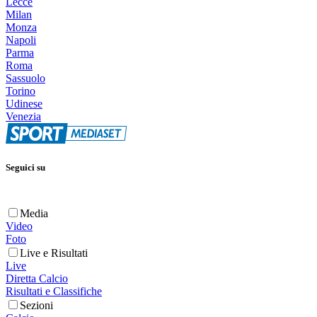
Lecce
Milan
Monza
Napoli
Parma
Roma
Sassuolo
Torino
Udinese
Venezia
Seguici su
Media
Video
Foto
Live e Risultati
Live
Diretta Calcio
Risultati e Classifiche
Sezioni