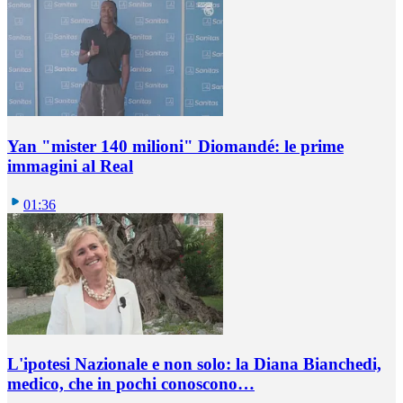
Yan "mister 140 milioni" Diomandé: le prime
immagini al Real
01:36
L'ipotesi Nazionale e non solo: la Diana Bianchedi,
medico, che in pochi conoscono…