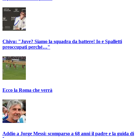
Chivu: "Juve? Siamo la squadra da battere! Io e Spalletti
preoccupati perché…"
Ecco la Roma che verrà
Addio a Jorge Messi: scomparso a 68 anni il padre e la guida di