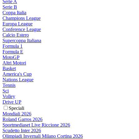
Serie A
Serie B
Coppa Italia
Champions League
Europa League
Conference League
Calcio Estero
Supercoppa Italiana
Formula 1
Formula E
MotoGP
Altri Motori
Basket
America's Cup
Nations League
Tennis
Sci
Volley
Drive UP
Speciali
Mondiali 2026
Roland Garros 2026
Sportmediaset Live Riccione 2026
Scudetto Inter 2026
Olimpiadi Invernali Milano Cortina 2026