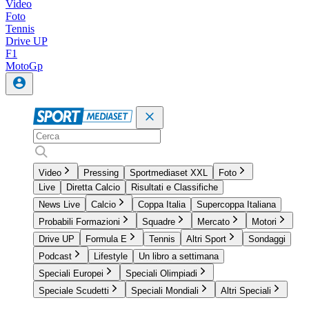
Video
Foto
Tennis
Drive UP
F1
MotoGp
Video
Pressing
Sportmediaset XXL
Foto
Live
Diretta Calcio
Risultati e Classifiche
News Live
Calcio
Coppa Italia
Supercoppa Italiana
Probabili Formazioni
Squadre
Mercato
Motori
Drive UP
Formula E
Tennis
Altri Sport
Sondaggi
Podcast
Lifestyle
Un libro a settimana
Speciali Europei
Speciali Olimpiadi
Speciale Scudetti
Speciali Mondiali
Altri Speciali