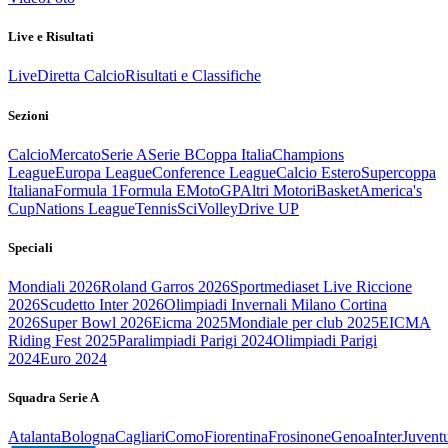
Live e Risultati
Live
Diretta Calcio
Risultati e Classifiche
Sezioni
Calcio
Mercato
Serie A
Serie B
Coppa Italia
Champions
League
Europa League
Conference League
Calcio Estero
Supercoppa
Italiana
Formula 1
Formula E
MotoGP
Altri Motori
Basket
America's
Cup
Nations League
Tennis
Sci
Volley
Drive UP
Speciali
Mondiali 2026
Roland Garros 2026
Sportmediaset Live Riccione
2026
Scudetto Inter 2026
Olimpiadi Invernali Milano Cortina
2026
Super Bowl 2026
Eicma 2025
Mondiale per club 2025
EICMA
Riding Fest 2025
Paralimpiadi Parigi 2024
Olimpiadi Parigi
2024
Euro 2024
Squadra Serie A
Atalanta
Bologna
Cagliari
Como
Fiorentina
Frosinone
Genoa
Inter
Juvent