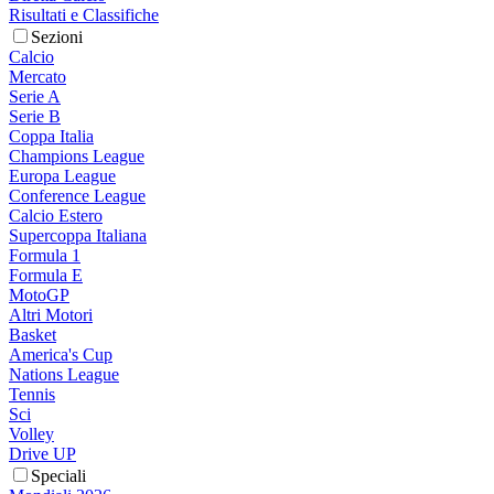
Risultati e Classifiche
Sezioni
Calcio
Mercato
Serie A
Serie B
Coppa Italia
Champions League
Europa League
Conference League
Calcio Estero
Supercoppa Italiana
Formula 1
Formula E
MotoGP
Altri Motori
Basket
America's Cup
Nations League
Tennis
Sci
Volley
Drive UP
Speciali