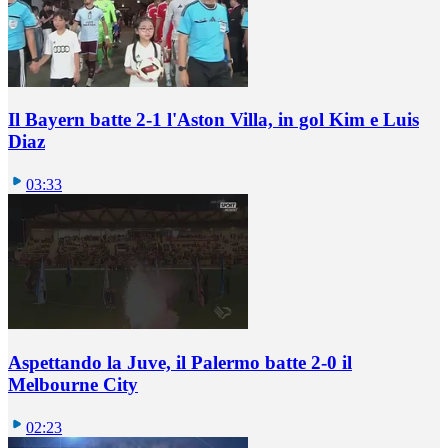
Il Bayern batte 2-1 l'Aston Villa, in gol Kim e Luis
Diaz
03:33
Aspettando la Juve, il Palermo batte 2-0 il
Melbourne City
02:23