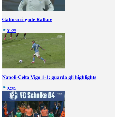
Gattuso si gode Ratkov
01:25
Napoli-Celta Vigo 1-1: guarda gli highlights
02:05