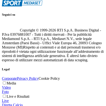
Seguici su
Copyright © 1999-
2026
RTI S.p.A. Business Digital -
P.Iva 03976881007 - Tutti i diritti riservati - Per la pubblicità
Mediamond S.p.A. - RTI S.p.A., Mediaset N.V., sede legale
Amsterdam (Paesi Bassi) - Uffici Viale Europa 46, 20093 Cologno
Monzese (MI)
Rispetto ai contenuti e ai dati personali trasmessi e/o
riprodotti è vietata ogni utilizzazione funzionale all’addestramento di
sistemi di intelligenza artificiale generativa. È altresì fatto divieto
espresso di utilizzare mezzi automatizzati di data scraping.
Legal
Corporate
Privacy Policy
Cookie Policy
Media
Video
Foto
Live e Risultati
Live
Diretta Calcio