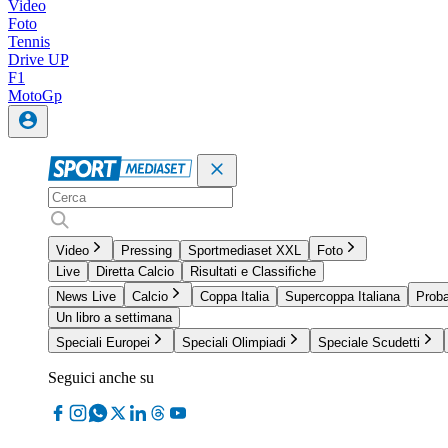
Video
Foto
Tennis
Drive UP
F1
MotoGp
Video
Pressing
Sportmediaset XXL
Foto
Live
Diretta Calcio
Risultati e Classifiche
News Live
Calcio
Coppa Italia
Supercoppa Italiana
Proba
Un libro a settimana
Speciali Europei
Speciali Olimpiadi
Speciale Scudetti
Seguici anche su