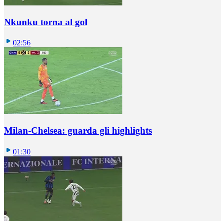
Nkunku torna al gol
02:56
Milan-Chelsea: guarda gli highlights
01:30