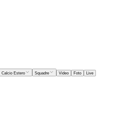
Calcio Estero
Squadre
Video
Foto
Live