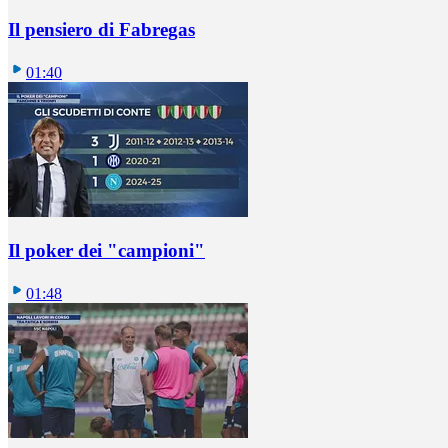
Il pensiero di Fabregas
01:40
Il poker dei "campioni"
01:48