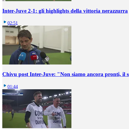
Inter-Juve 2-1: gli highlights della vittoria nerazzurra
02:51
Chivu post Inter-Juve: "Non siamo ancora pronti, il
01:44