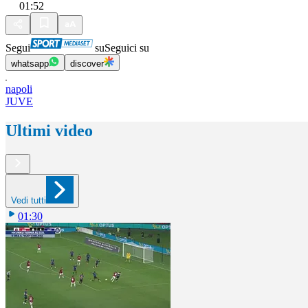
01:52
Segui
su
Seguici su
whatsapp
discover
napoli
JUVE
Ultimi video
Vedi tutti
01:30