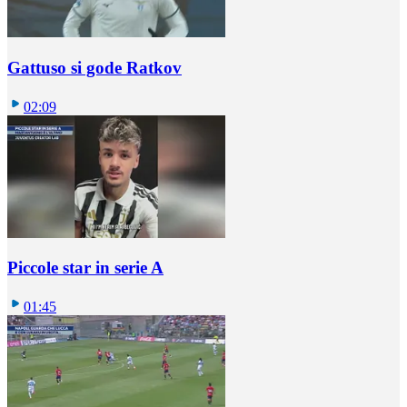
Gattuso si gode Ratkov
02:09
Piccole star in serie A
01:45