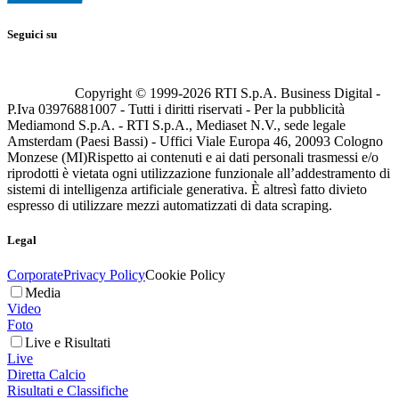
Seguici su
Copyright © 1999-
2026
RTI S.p.A. Business Digital -
P.Iva 03976881007 - Tutti i diritti riservati - Per la pubblicità
Mediamond S.p.A. - RTI S.p.A., Mediaset N.V., sede legale
Amsterdam (Paesi Bassi) - Uffici Viale Europa 46, 20093 Cologno
Monzese (MI)
Rispetto ai contenuti e ai dati personali trasmessi e/o
riprodotti è vietata ogni utilizzazione funzionale all’addestramento di
sistemi di intelligenza artificiale generativa. È altresì fatto divieto
espresso di utilizzare mezzi automatizzati di data scraping.
Legal
Corporate
Privacy Policy
Cookie Policy
Media
Video
Foto
Live e Risultati
Live
Diretta Calcio
Risultati e Classifiche