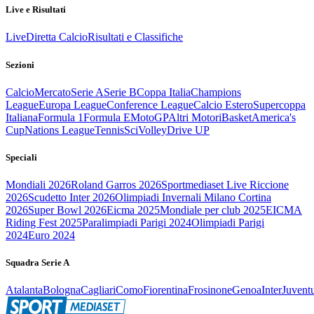
Live e Risultati
Live
Diretta Calcio
Risultati e Classifiche
Sezioni
Calcio
Mercato
Serie A
Serie B
Coppa Italia
Champions
League
Europa League
Conference League
Calcio Estero
Supercoppa
Italiana
Formula 1
Formula E
MotoGP
Altri Motori
Basket
America's
Cup
Nations League
Tennis
Sci
Volley
Drive UP
Speciali
Mondiali 2026
Roland Garros 2026
Sportmediaset Live Riccione
2026
Scudetto Inter 2026
Olimpiadi Invernali Milano Cortina
2026
Super Bowl 2026
Eicma 2025
Mondiale per club 2025
EICMA
Riding Fest 2025
Paralimpiadi Parigi 2024
Olimpiadi Parigi
2024
Euro 2024
Squadra Serie A
Atalanta
Bologna
Cagliari
Como
Fiorentina
Frosinone
Genoa
Inter
Juvent