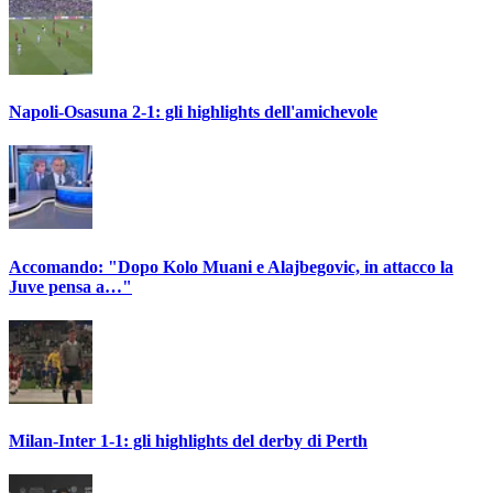
Napoli-Osasuna 2-1: gli highlights dell'amichevole
Accomando: "Dopo Kolo Muani e Alajbegovic, in attacco la
Juve pensa a…"
Milan-Inter 1-1: gli highlights del derby di Perth