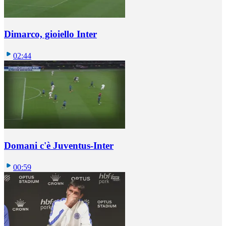
Dimarco, gioiello Inter
02:44
Domani c'è Juventus-Inter
00:59