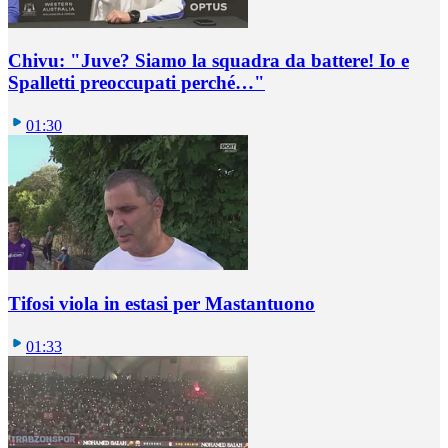
Chivu: "Juve? Siamo la squadra da battere! Io e
Spalletti preoccupati perché…"
01:30
Tifosi viola in estasi per Mastantuono
01:33