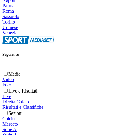
Napoli
Parma
Roma
Sassuolo
Torino
Udinese
Venezia
Seguici su
Media
Video
Foto
Live e Risultati
Live
Diretta Calcio
Risultati e Classifiche
Sezioni
Calcio
Mercato
Serie A
Serie B