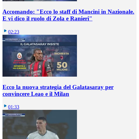
Accomando: "Ecco lo staff di Mancini in Nazionale.
E vi dico il ruolo di Zola e Ranieri"
02:23
Ecco la nuova strategia del Galatasaray per
convincere Leao e il Milan
01:33