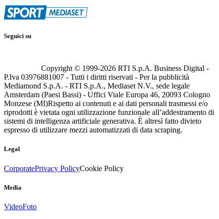
Seguici su
Copyright © 1999-
2026
RTI S.p.A. Business Digital -
P.Iva 03976881007 - Tutti i diritti riservati - Per la pubblicità
Mediamond S.p.A. - RTI S.p.A., Mediaset N.V., sede legale
Amsterdam (Paesi Bassi) - Uffici Viale Europa 46, 20093 Cologno
Monzese (MI)
Rispetto ai contenuti e ai dati personali trasmessi e/o
riprodotti è vietata ogni utilizzazione funzionale all’addestramento di
sistemi di intelligenza artificiale generativa. È altresì fatto divieto
espresso di utilizzare mezzi automatizzati di data scraping.
Legal
Corporate
Privacy Policy
Cookie Policy
Media
Video
Foto