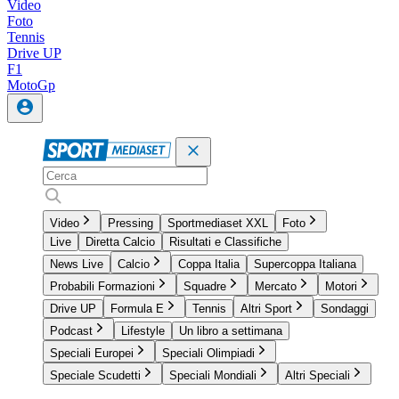
Video
Foto
Tennis
Drive UP
F1
MotoGp
Video
Pressing
Sportmediaset XXL
Foto
Live
Diretta Calcio
Risultati e Classifiche
News Live
Calcio
Coppa Italia
Supercoppa Italiana
Probabili Formazioni
Squadre
Mercato
Motori
Drive UP
Formula E
Tennis
Altri Sport
Sondaggi
Podcast
Lifestyle
Un libro a settimana
Speciali Europei
Speciali Olimpiadi
Speciale Scudetti
Speciali Mondiali
Altri Speciali