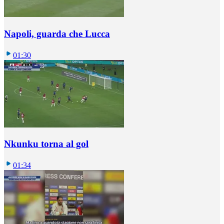
Napoli, guarda che Lucca
01:30
Nkunku torna al gol
01:34