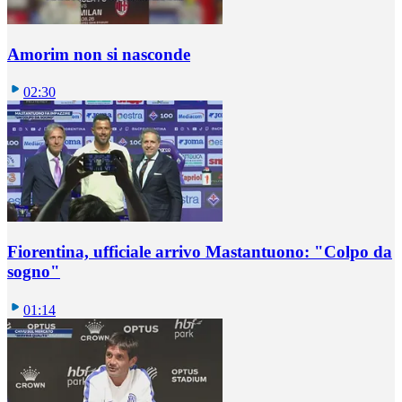
Amorim non si nasconde
02:30
Fiorentina, ufficiale arrivo Mastantuono: "Colpo da
sogno"
01:14