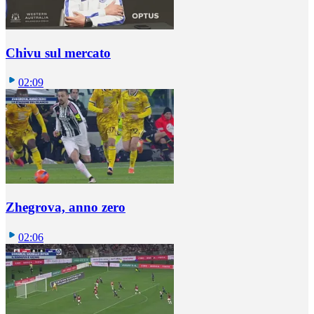
Chivu sul mercato
02:09
Zhegrova, anno zero
02:06