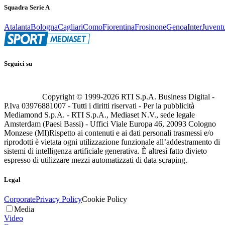
Squadra Serie A
Atalanta
Bologna
Cagliari
Como
Fiorentina
Frosinone
Genoa
Inter
Juvent
Seguici su
Copyright © 1999-
2026
RTI S.p.A. Business Digital -
P.Iva 03976881007 - Tutti i diritti riservati - Per la pubblicità
Mediamond S.p.A. - RTI S.p.A., Mediaset N.V., sede legale
Amsterdam (Paesi Bassi) - Uffici Viale Europa 46, 20093 Cologno
Monzese (MI)
Rispetto ai contenuti e ai dati personali trasmessi e/o
riprodotti è vietata ogni utilizzazione funzionale all’addestramento di
sistemi di intelligenza artificiale generativa. È altresì fatto divieto
espresso di utilizzare mezzi automatizzati di data scraping.
Legal
Corporate
Privacy Policy
Cookie Policy
Media
Video