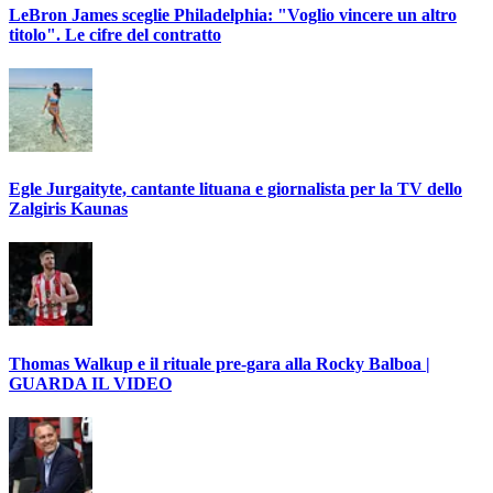
LeBron James sceglie Philadelphia: "Voglio vincere un altro
titolo". Le cifre del contratto
Egle Jurgaityte, cantante lituana e giornalista per la TV dello
Zalgiris Kaunas
Thomas Walkup e il rituale pre-gara alla Rocky Balboa |
GUARDA IL VIDEO