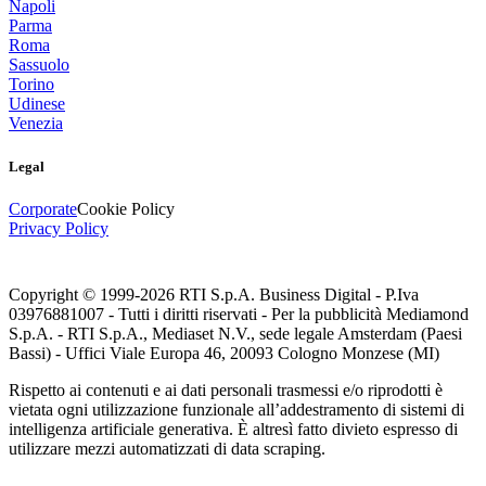
Napoli
Parma
Roma
Sassuolo
Torino
Udinese
Venezia
Legal
Corporate
Cookie Policy
Privacy Policy
Copyright © 1999-
2026
RTI S.p.A. Business Digital - P.Iva
03976881007 - Tutti i diritti riservati - Per la pubblicità Mediamond
S.p.A. - RTI S.p.A., Mediaset N.V., sede legale Amsterdam (Paesi
Bassi) - Uffici Viale Europa 46, 20093 Cologno Monzese (MI)
Rispetto ai contenuti e ai dati personali trasmessi e/o riprodotti è
vietata ogni utilizzazione funzionale all’addestramento di sistemi di
intelligenza artificiale generativa. È altresì fatto divieto espresso di
utilizzare mezzi automatizzati di data scraping.