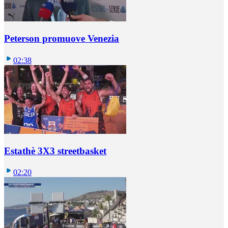
Peterson promuove Venezia
02:38
Estathè 3X3 streetbasket
02:20