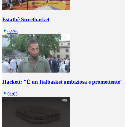
Estathè Streetbasket
02:36
Hackett: "È un Italbasket ambiziosa e promettente"
01:03