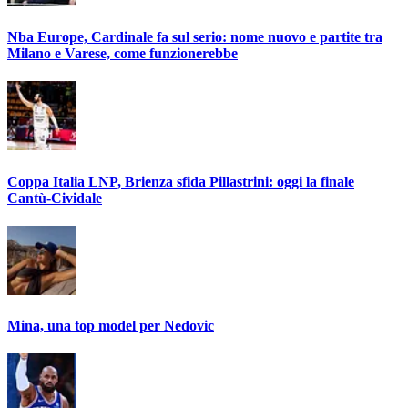
Nba Europe, Cardinale fa sul serio: nome nuovo e partite tra
Milano e Varese, come funzionerebbe
Coppa Italia LNP, Brienza sfida Pillastrini: oggi la finale
Cantù-Cividale
Mina, una top model per Nedovic