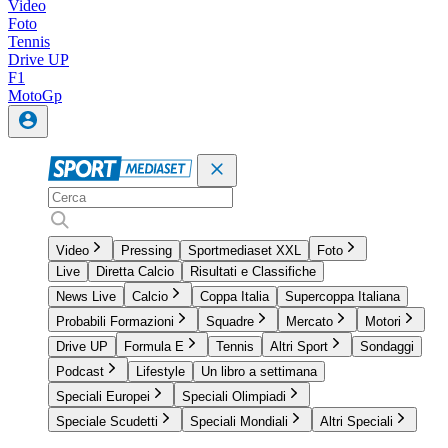
Video
Foto
Tennis
Drive UP
F1
MotoGp
Video
Pressing
Sportmediaset XXL
Foto
Live
Diretta Calcio
Risultati e Classifiche
News Live
Calcio
Coppa Italia
Supercoppa Italiana
Probabili Formazioni
Squadre
Mercato
Motori
Drive UP
Formula E
Tennis
Altri Sport
Sondaggi
Podcast
Lifestyle
Un libro a settimana
Speciali Europei
Speciali Olimpiadi
Speciale Scudetti
Speciali Mondiali
Altri Speciali