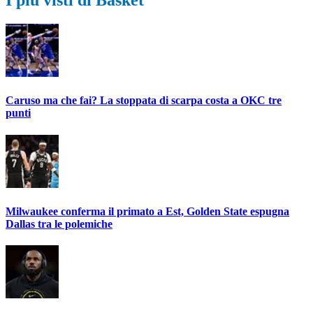
I più visti di Basket
Caruso ma che fai? La stoppata di scarpa costa a OKC tre
punti
Milwaukee conferma il primato a Est, Golden State espugna
Dallas tra le polemiche