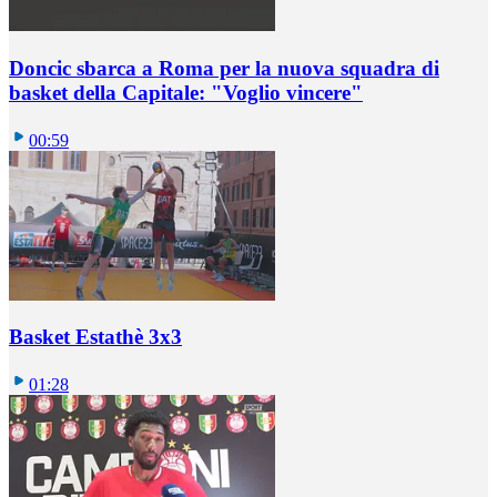
Doncic sbarca a Roma per la nuova squadra di
basket della Capitale: "Voglio vincere"
00:59
Basket Estathè 3x3
01:28