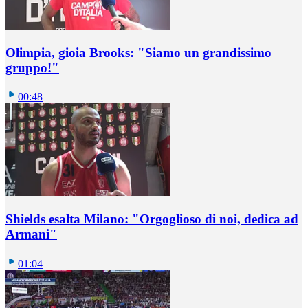
Olimpia, gioia Brooks: "Siamo un grandissimo
gruppo!"
00:48
Shields esalta Milano: "Orgoglioso di noi, dedica ad
Armani"
01:04