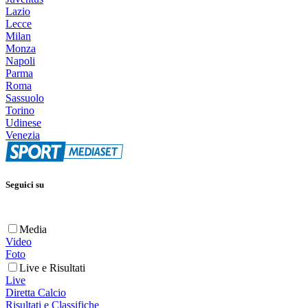
Lazio
Lecce
Milan
Monza
Napoli
Parma
Roma
Sassuolo
Torino
Udinese
Venezia
Seguici su
Media
Video
Foto
Live e Risultati
Live
Diretta Calcio
Risultati e Classifiche