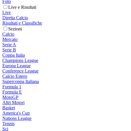
Foto
Live e Risultati
Live
Diretta Calcio
Risultati e Classifiche
Sezioni
Calcio
Mercato
Serie A
Serie B
Coppa Italia
Champions League
Europa League
Conference League
Calcio Estero
Supercoppa Italiana
Formula 1
Formula E
MotoGP
Altri Motori
Basket
America's Cup
Nations League
Tennis
Sci