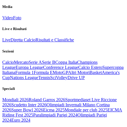
Media
Video
Foto
Live e Risultati
Live
Diretta Calcio
Risultati e Classifiche
Sezioni
Calcio
Mercato
Serie A
Serie B
Coppa Italia
Champions
League
Europa League
Conference League
Calcio Estero
Supercoppa
Italiana
Formula 1
Formula E
MotoGP
Altri Motori
Basket
America's
Cup
Nations League
Tennis
Sci
Volley
Drive UP
Speciali
Mondiali 2026
Roland Garros 2026
Sportmediaset Live Riccione
2026
Scudetto Inter 2026
Olimpiadi Invernali Milano Cortina
2026
Super Bowl 2026
Eicma 2025
Mondiale per club 2025
EICMA
Riding Fest 2025
Paralimpiadi Parigi 2024
Olimpiadi Parigi
2024
Euro 2024