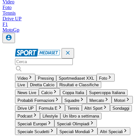
Video
Foto
Tennis
Drive UP
F1
MotoGp
Video
Pressing
Sportmediaset XXL
Foto
Live
Diretta Calcio
Risultati e Classifiche
News Live
Calcio
Coppa Italia
Supercoppa Italiana
Probabili Formazioni
Squadre
Mercato
Motori
Drive UP
Formula E
Tennis
Altri Sport
Sondaggi
Podcast
Lifestyle
Un libro a settimana
Speciali Europei
Speciali Olimpiadi
Speciale Scudetti
Speciali Mondiali
Altri Speciali