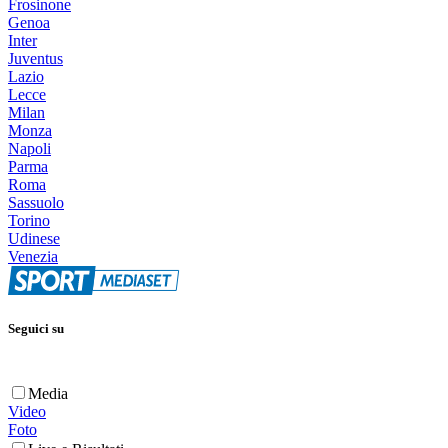
Frosinone
Genoa
Inter
Juventus
Lazio
Lecce
Milan
Monza
Napoli
Parma
Roma
Sassuolo
Torino
Udinese
Venezia
Seguici su
Media
Video
Foto