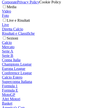
Corporate
Privacy Policy
Cookie Policy
Media
Video
Foto
Live e Risultati
Live
Diretta Calcio
Risultati e Classifiche
Sezioni
Calcio
Mercato
Serie A
Serie B
Coppa Italia
Champions League
Europa League
Conference League
Calcio Estero
Supercoppa Italiana
Formula 1
Formula E
MotoGP
Altri Motori
Basket
America's Cup