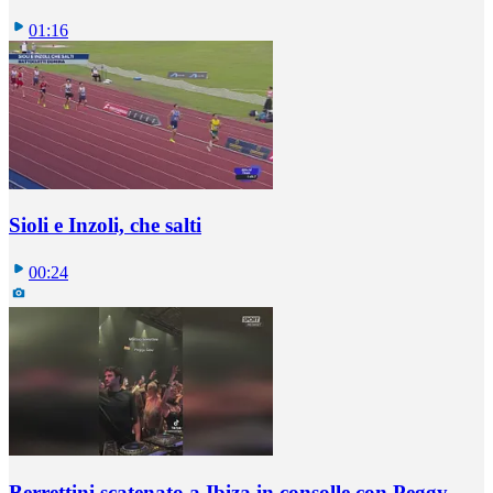
01:16
Sioli e Inzoli, che salti
00:24
Berrettini scatenato a Ibiza in consolle con Peggy