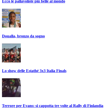
Ecco le pallavoliste più belle al mondo
Doualla, bronzo da sogno
Lo show delle Estathé 3x3 Italia Finals
Terrore per Evans: si cappotta tre volte al Rally di Finlandia