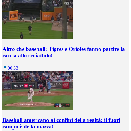
Altro che baseball: Tigres e Orioles fanno partire la
caccia allo scoiattolo!
00:33
Baseball americano ai confini della realtà: il fuori
campo è della mazza!