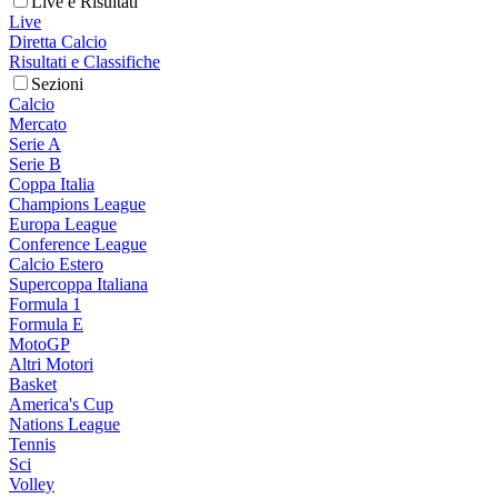
Live e Risultati
Live
Diretta Calcio
Risultati e Classifiche
Sezioni
Calcio
Mercato
Serie A
Serie B
Coppa Italia
Champions League
Europa League
Conference League
Calcio Estero
Supercoppa Italiana
Formula 1
Formula E
MotoGP
Altri Motori
Basket
America's Cup
Nations League
Tennis
Sci
Volley