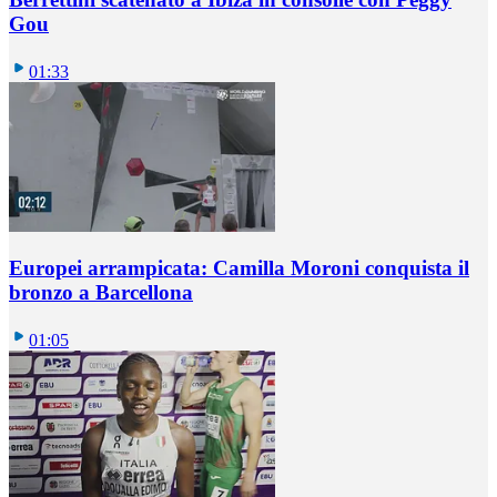
Gou
01:33
Europei arrampicata: Camilla Moroni conquista il
bronzo a Barcellona
01:05