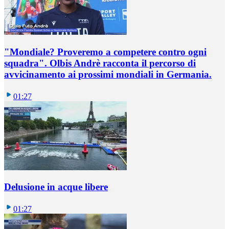
"Mondiale? Proveremo a competere contro ogni
squadra". Olbis Andrè racconta il percorso di
avvicinamento ai prossimi mondiali in Germania.
01:27
Delusione in acque libere
01:27