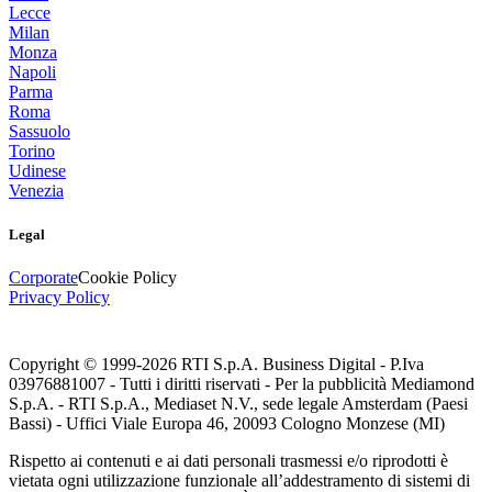
Lecce
Milan
Monza
Napoli
Parma
Roma
Sassuolo
Torino
Udinese
Venezia
Legal
Corporate
Cookie Policy
Privacy Policy
Copyright © 1999-
2026
RTI S.p.A. Business Digital - P.Iva
03976881007 - Tutti i diritti riservati - Per la pubblicità Mediamond
S.p.A. - RTI S.p.A., Mediaset N.V., sede legale Amsterdam (Paesi
Bassi) - Uffici Viale Europa 46, 20093 Cologno Monzese (MI)
Rispetto ai contenuti e ai dati personali trasmessi e/o riprodotti è
vietata ogni utilizzazione funzionale all’addestramento di sistemi di