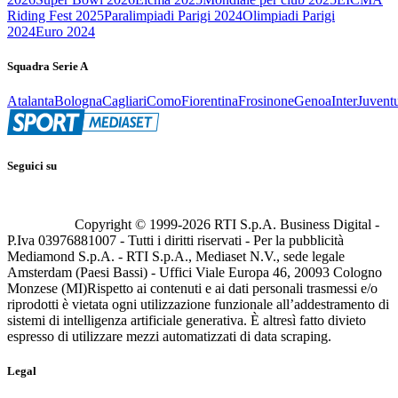
Riding Fest 2025
Paralimpiadi Parigi 2024
Olimpiadi Parigi
2024
Euro 2024
Squadra Serie A
Atalanta
Bologna
Cagliari
Como
Fiorentina
Frosinone
Genoa
Inter
Juvent
Seguici su
Copyright © 1999-
2026
RTI S.p.A. Business Digital -
P.Iva 03976881007 - Tutti i diritti riservati - Per la pubblicità
Mediamond S.p.A. - RTI S.p.A., Mediaset N.V., sede legale
Amsterdam (Paesi Bassi) - Uffici Viale Europa 46, 20093 Cologno
Monzese (MI)
Rispetto ai contenuti e ai dati personali trasmessi e/o
riprodotti è vietata ogni utilizzazione funzionale all’addestramento di
sistemi di intelligenza artificiale generativa. È altresì fatto divieto
espresso di utilizzare mezzi automatizzati di data scraping.
Legal