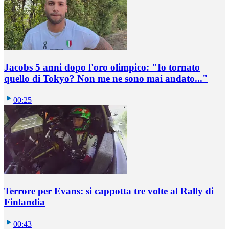
Jacobs 5 anni dopo l'oro olimpico: "Io tornato
quello di Tokyo? Non me ne sono mai andato..."
00:25
Terrore per Evans: si cappotta tre volte al Rally di
Finlandia
00:43