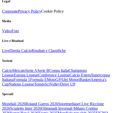
Legal
Corporate
Privacy Policy
Cookie Policy
Media
Video
Foto
Live e Risultati
Live
Diretta Calcio
Risultati e Classifiche
Sezioni
Calcio
Mercato
Serie A
Serie B
Coppa Italia
Champions
League
Europa League
Conference League
Calcio Estero
Supercoppa
Italiana
Formula 1
Formula E
MotoGP
Altri Motori
Basket
America's
Cup
Nations League
Tennis
Sci
Volley
Drive UP
Speciali
Mondiali 2026
Roland Garros 2026
Sportmediaset Live Riccione
2026
Scudetto Inter 2026
Olimpiadi Invernali Milano Cortina
2026
Super Bowl 2026
Eicma 2025
Mondiale per club 2025
EICMA