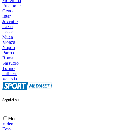
Fiorentina
Frosinone
Genoa
Inter
Juventus
Lazio
Lecce
Milan
Monza
Napoli
Parma
Roma
Sassuolo
Torino
Udinese
Venezia
Seguici su
Media
Video
Foto