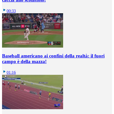
00:33
Baseball americano ai confini della realtà: il fuori
campo è della mazza!
01:16