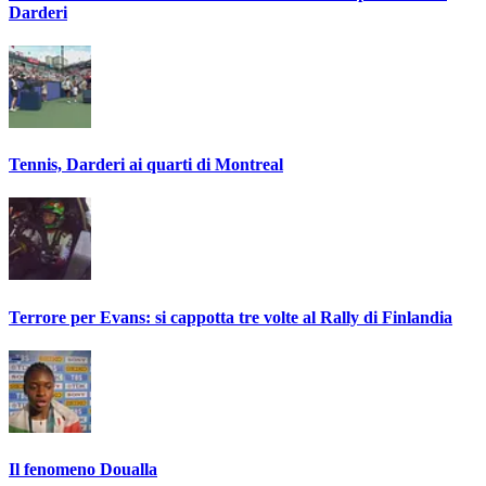
Darderi
Tennis, Darderi ai quarti di Montreal
Terrore per Evans: si cappotta tre volte al Rally di Finlandia
Il fenomeno Doualla