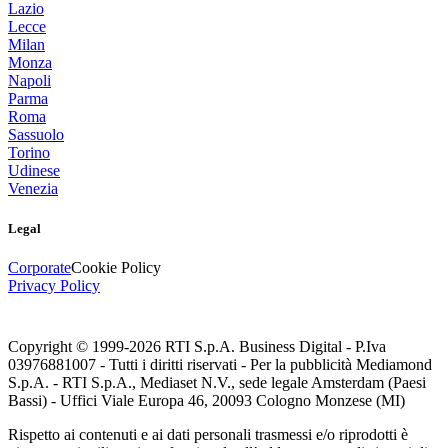
Lazio
Lecce
Milan
Monza
Napoli
Parma
Roma
Sassuolo
Torino
Udinese
Venezia
Legal
Corporate
Cookie Policy
Privacy Policy
Copyright © 1999-
2026
RTI S.p.A. Business Digital - P.Iva
03976881007 - Tutti i diritti riservati - Per la pubblicità Mediamond
S.p.A. - RTI S.p.A., Mediaset N.V., sede legale Amsterdam (Paesi
Bassi) - Uffici Viale Europa 46, 20093 Cologno Monzese (MI)
Rispetto ai contenuti e ai dati personali trasmessi e/o riprodotti è