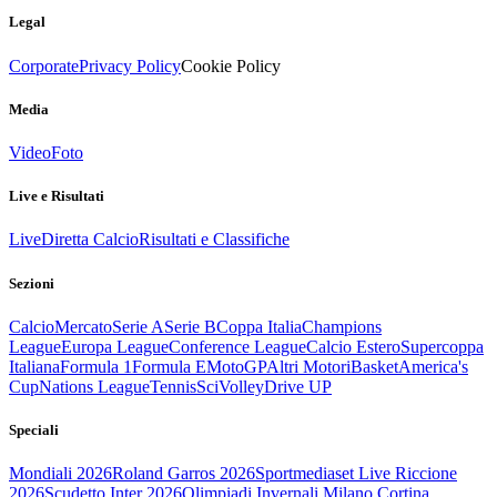
Legal
Corporate
Privacy Policy
Cookie Policy
Media
Video
Foto
Live e Risultati
Live
Diretta Calcio
Risultati e Classifiche
Sezioni
Calcio
Mercato
Serie A
Serie B
Coppa Italia
Champions
League
Europa League
Conference League
Calcio Estero
Supercoppa
Italiana
Formula 1
Formula E
MotoGP
Altri Motori
Basket
America's
Cup
Nations League
Tennis
Sci
Volley
Drive UP
Speciali
Mondiali 2026
Roland Garros 2026
Sportmediaset Live Riccione
2026
Scudetto Inter 2026
Olimpiadi Invernali Milano Cortina