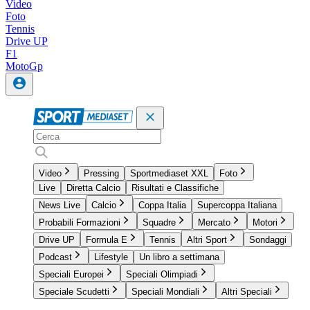
Video
Foto
Tennis
Drive UP
F1
MotoGp
Video
Pressing
Sportmediaset XXL
Foto
Live
Diretta Calcio
Risultati e Classifiche
News Live
Calcio
Coppa Italia
Supercoppa Italiana
Probabili Formazioni
Squadre
Mercato
Motori
Drive UP
Formula E
Tennis
Altri Sport
Sondaggi
Podcast
Lifestyle
Un libro a settimana
Speciali Europei
Speciali Olimpiadi
Speciale Scudetti
Speciali Mondiali
Altri Speciali