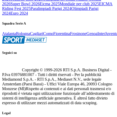
2026
Super Bowl 2026
Eicma 2025
Mondiale per club 2025
EICMA
Riding Fest 2025
Paralimpiadi Parigi 2024
Olimpiadi Parigi
2024
Euro 2024
Squadra Serie A
Atalanta
Bologna
Cagliari
Como
Fiorentina
Frosinone
Genoa
Inter
Juvent
Seguici su
Copyright © 1999-
2026
RTI S.p.A. Business Digital -
P.Iva 03976881007 - Tutti i diritti riservati - Per la pubblicità
Mediamond S.p.A. - RTI S.p.A., Mediaset N.V., sede legale
Amsterdam (Paesi Bassi) - Uffici Viale Europa 46, 20093 Cologno
Monzese (MI)
Rispetto ai contenuti e ai dati personali trasmessi e/o
riprodotti è vietata ogni utilizzazione funzionale all’addestramento di
sistemi di intelligenza artificiale generativa. È altresì fatto divieto
espresso di utilizzare mezzi automatizzati di data scraping.
Legal