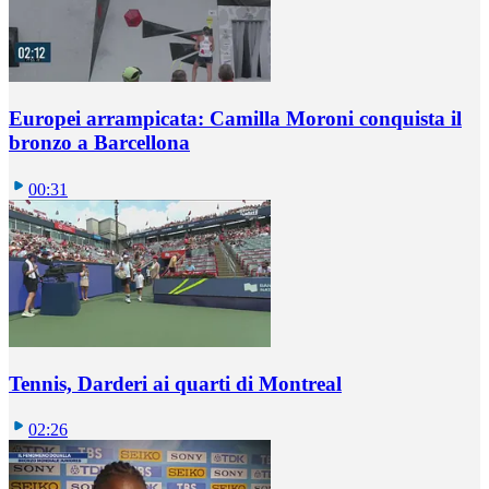
Europei arrampicata: Camilla Moroni conquista il
bronzo a Barcellona
00:31
Tennis, Darderi ai quarti di Montreal
02:26