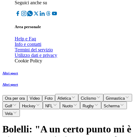
Seguici anche su
Area personale
Help e Faq
Info e contatti
Termini del servizio
Utilizzo dati e privacy
Cookie Policy
Altri sport
Altri sport
Ora per ora
Video
Foto
Atletica
Ciclismo
Ginnastica
Golf
Hockey
NFL
Nuoto
Rugby
Scherma
Vela
Bolelli: "A un certo punto mi è