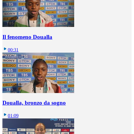
Il fenomeno Doualla
00:31
Doualla, bronzo da sogno
01:09