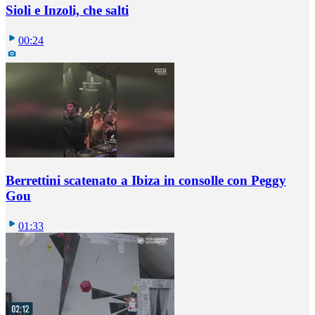
Sioli e Inzoli, che salti
00:24
Berrettini scatenato a Ibiza in consolle con Peggy
Gou
01:33