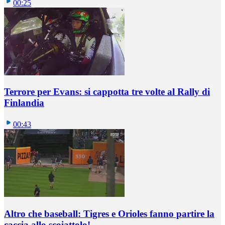
00:25
Terrore per Evans: si cappotta tre volte al Rally di
Finlandia
00:43
Altro che baseball: Tigres e Orioles fanno partire la
caccia allo scoiattolo!