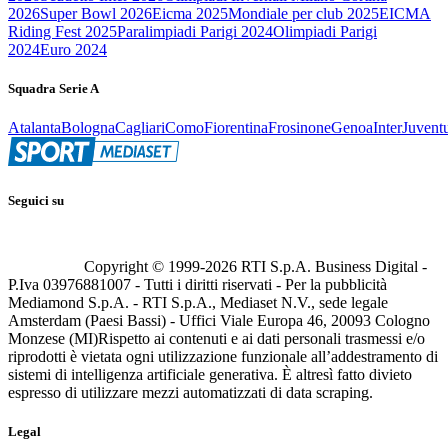
2026
Super Bowl 2026
Eicma 2025
Mondiale per club 2025
EICMA
Riding Fest 2025
Paralimpiadi Parigi 2024
Olimpiadi Parigi
2024
Euro 2024
Squadra Serie A
Atalanta
Bologna
Cagliari
Como
Fiorentina
Frosinone
Genoa
Inter
Juvent
Seguici su
Copyright © 1999-
2026
RTI S.p.A. Business Digital -
P.Iva 03976881007 - Tutti i diritti riservati - Per la pubblicità
Mediamond S.p.A. - RTI S.p.A., Mediaset N.V., sede legale
Amsterdam (Paesi Bassi) - Uffici Viale Europa 46, 20093 Cologno
Monzese (MI)
Rispetto ai contenuti e ai dati personali trasmessi e/o
riprodotti è vietata ogni utilizzazione funzionale all’addestramento di
sistemi di intelligenza artificiale generativa. È altresì fatto divieto
espresso di utilizzare mezzi automatizzati di data scraping.
Legal