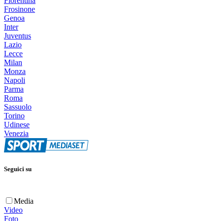
Fiorentina
Frosinone
Genoa
Inter
Juventus
Lazio
Lecce
Milan
Monza
Napoli
Parma
Roma
Sassuolo
Torino
Udinese
Venezia
Seguici su
Media
Video
Foto