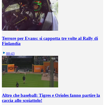
Terrore per Evans: si cappotta tre volte al Rally di
Finlandia
00:43
Altro che baseball: Tigres e Orioles fanno partire la
caccia allo scoiattolo!