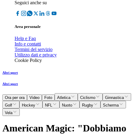
Seguici anche su
Area personale
Help e Faq
Info e contatti
Termini del servizio
Utilizzo dati e privacy
Cookie Policy
Altri sport
Altri sport
Ora per ora
Video
Foto
Atletica
Ciclismo
Ginnastica
Golf
Hockey
NFL
Nuoto
Rugby
Scherma
Vela
American Magic: "Dobbiamo