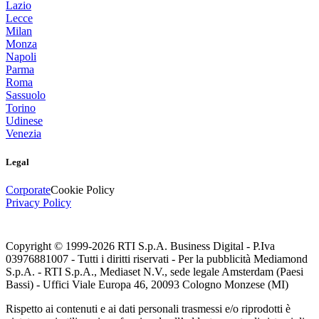
Lazio
Lecce
Milan
Monza
Napoli
Parma
Roma
Sassuolo
Torino
Udinese
Venezia
Legal
Corporate
Cookie Policy
Privacy Policy
Copyright © 1999-
2026
RTI S.p.A. Business Digital - P.Iva
03976881007 - Tutti i diritti riservati - Per la pubblicità Mediamond
S.p.A. - RTI S.p.A., Mediaset N.V., sede legale Amsterdam (Paesi
Bassi) - Uffici Viale Europa 46, 20093 Cologno Monzese (MI)
Rispetto ai contenuti e ai dati personali trasmessi e/o riprodotti è