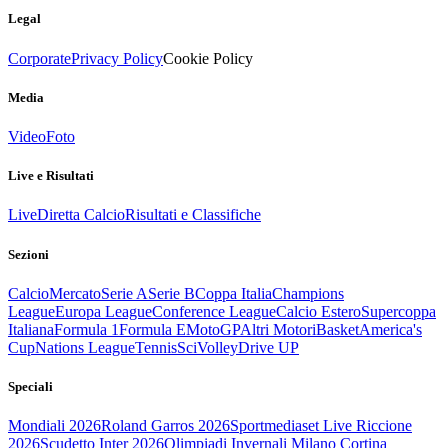
Legal
Corporate
Privacy Policy
Cookie Policy
Media
Video
Foto
Live e Risultati
Live
Diretta Calcio
Risultati e Classifiche
Sezioni
Calcio
Mercato
Serie A
Serie B
Coppa Italia
Champions
League
Europa League
Conference League
Calcio Estero
Supercoppa
Italiana
Formula 1
Formula E
MotoGP
Altri Motori
Basket
America's
Cup
Nations League
Tennis
Sci
Volley
Drive UP
Speciali
Mondiali 2026
Roland Garros 2026
Sportmediaset Live Riccione
2026
Scudetto Inter 2026
Olimpiadi Invernali Milano Cortina