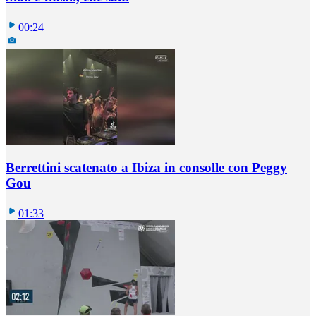
00:24
Berrettini scatenato a Ibiza in consolle con Peggy
Gou
01:33