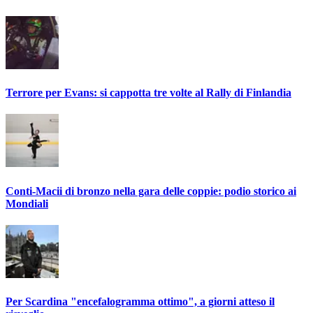
Terrore per Evans: si cappotta tre volte al Rally di Finlandia
Conti-Macii di bronzo nella gara delle coppie: podio storico ai
Mondiali
Per Scardina "encefalogramma ottimo", a giorni atteso il