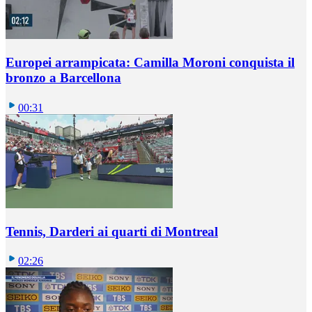
Europei arrampicata: Camilla Moroni conquista il
bronzo a Barcellona
00:31
Tennis, Darderi ai quarti di Montreal
02:26