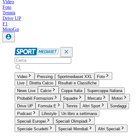
Video
Foto
Tennis
Drive UP
F1
MotoGp
Video
Pressing
Sportmediaset XXL
Foto
Live
Diretta Calcio
Risultati e Classifiche
News Live
Calcio
Coppa Italia
Supercoppa Italiana
Probabili Formazioni
Squadre
Mercato
Motori
Drive UP
Formula E
Tennis
Altri Sport
Sondaggi
Podcast
Lifestyle
Un libro a settimana
Speciali Europei
Speciali Olimpiadi
Speciale Scudetti
Speciali Mondiali
Altri Speciali