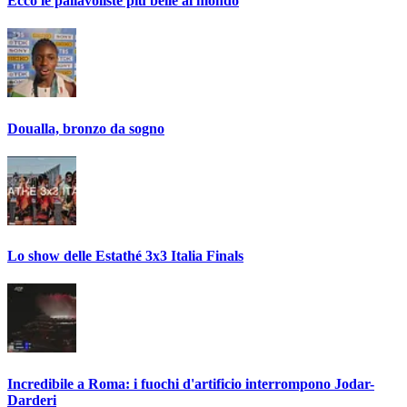
Ecco le pallavoliste più belle al mondo
Doualla, bronzo da sogno
Lo show delle Estathé 3x3 Italia Finals
Incredibile a Roma: i fuochi d'artificio interrompono Jodar-
Darderi