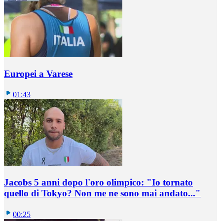
Europei a Varese
01:43
Jacobs 5 anni dopo l'oro olimpico: "Io tornato
quello di Tokyo? Non me ne sono mai andato..."
00:25