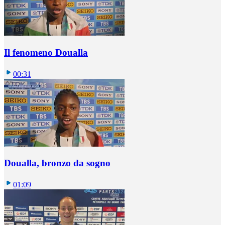
Il fenomeno Doualla
00:31
Doualla, bronzo da sogno
01:09