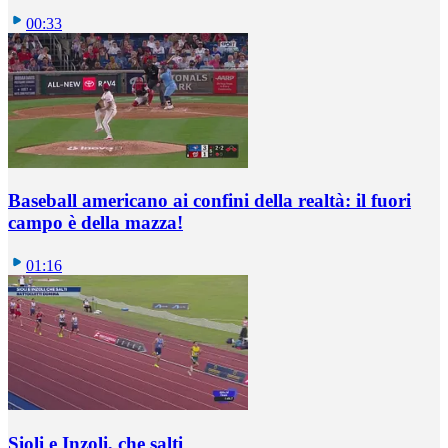
00:33
Baseball americano ai confini della realtà: il fuori
campo è della mazza!
01:16
Sioli e Inzoli, che salti